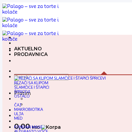
Preskoči
na
sadržaj
AKTUELNO
PRODAVNICA
Pretraga
za:
REZAČI SA KLIPOM
SLAMČICE I ŠTAPIĆI
ŠPRICEVI
Pratim
OSTALO
ČAJ
MAKROBIOTIKA
ULJA
MED
0,00
FONDAN MASE
RSD
JEZGRASTO VOĆE