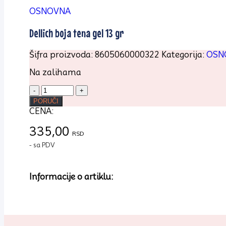
OSNOVNA
Dellich boja tena gel 13 gr
Šifra proizvoda:
8605060000322
Kategorija:
OSN
Na zalihama
Dellich
boja
PORUČI
tena
CENA:
gel
13
335,00
RSD
gr
- sa PDV
količina
Informacije o artiklu: