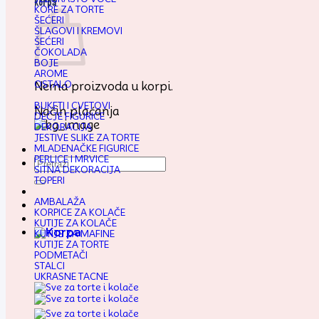
Korpa
KORE ZA TORTE
ŠEĆERI
ŠLAGOVI I KREMOVI
ŠEĆERI
ČOKOLADA
BOJE
AROME
OSTALO
Nema proizvoda u korpi.
BUKETI I CVETOVI
Način plaćanja
DEČJE FIGURICE
DEKORACIJA
JESTIVE SLIKE ZA TORTE
MLADENAČKE FIGURICE
PERLICE I MRVICE
Pretraga
SITNA DEKORACIJA
za:
TOPERI
AMBALAŽA
KORPICE ZA KOLAČE
KUTIJE ZA KOLAČE
KUTIJE ZA MAFINE
KUTIJE ZA TORTE
PODMETAČI
STALCI
UKRASNE TACNE