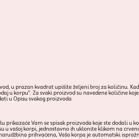
od, u prazan kvadrat upišite željeni broj za količinu. Kada
odaj u korpu". Za svaki proizvod su navedene količine ko
ati u Opisu svakog proizvoda
prikazaće Vam se spisak proizvoda koje ste dodali u korp
su u vašoj korpi, jednostavno ih uklonite klikom na crven
 narudžbina prihvaćena, Vaša korpa je automatski ispraž