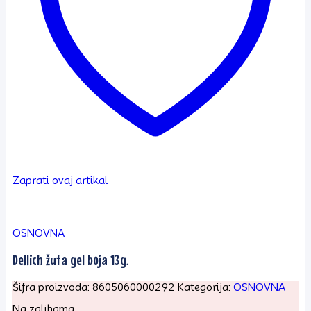
Zaprati ovaj artikal
OSNOVNA
Dellich žuta gel boja 13g.
Šifra proizvoda:
8605060000292
Kategorija:
OSNOVNA
Na zalihama