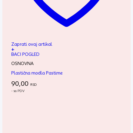
Zaprati ovaj artikal
+
BACI POGLED
OSNOVNA
Plastična modla Pastime
90,00
RSD
- sa PDV