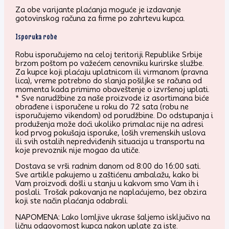
Za obe varijante plaćanja moguće je izdavanje
gotovinskog računa za firme po zahrtevu kupca.
Isporuka robe
Robu isporučujemo na celoj teritoriji Republike Srbije
brzom poštom po važećem cenovniku kurirske službe.
Za kupce koji plaćaju uplatnicom ili virmanom (pravna
lica), vreme potrebno do slanja pošiljke se računa od
momenta kada primimo obaveštenje o izvršenoj uplati.
* Sve narudžbine za naše proizvode iz asortimana biće
obrađene i isporučene u roku do 72 sata (robu ne
isporučujemo vikendom) od porudžbine. Do odstupanja i
produženja može doći ukoliko primalac nije na adresi
kod prvog pokušaja isporuke, loših vremenskih uslova
ili svih ostalih nepredviđenih situacija u transportu na
koje prevoznik nije mogao da utiče.
Dostava se vrši radnim danom od 8:00 do 16:00 sati.
Sve artikle pakujemo u zaštićenu ambalažu, kako bi
Vam proizvodi došli u stanju u kakvom smo Vam ih i
poslali. Trošak pakovanja ne naplaćujemo, bez obzira
koji ste način plaćanja odabrali.
NAPOMENA: Lako lomljive ukrase šaljemo isključivo na
ličnu odgovornost kupca nakon uplate za iste.