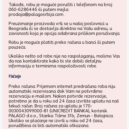
Takođe, robu je moguće poručiti i telefonom na broj:
060-6286446 ili putem mejla:
prodaja@palagosrbija.com .
Preuzimanje proizvoda vrši se u našoj poslovnici u
Beogradu ili se dostavlja direktno na Vašu adresu, u
zavisnosti koja je opcija odabrana prilikom poručivanja.
Robu je moguće platiti preko računa u banci ili putem
pouzeća.
Ukoliko nešto od robe nije na raspolaganju, molimo Vas
da nas kontaktirate kako bi ste dobili detaljnu
informaciju o terminima raspoloživosti robe.
Plaćanje
Preko računa: Prijemom internet predračuna roba niju
automatski rezervisana dok Vam ne potvrdimo
rezervaciju e-mailom. Nakon potvrde rezervacije,
potrebno je da u roku od 24 časa izvršite uplatu na naš
tekući račun. Broj računa za uplatu je 170-
0030043099000-81 (UNICREDIT BANKA), korisnik
PALAGO d.o.o., Stanka Tišme 31b, Zemun - Batajnica.
Ukoliko se plaćanje ne izvrši u roku od 24 časa,
porudžbina će biti automatski otkazana.