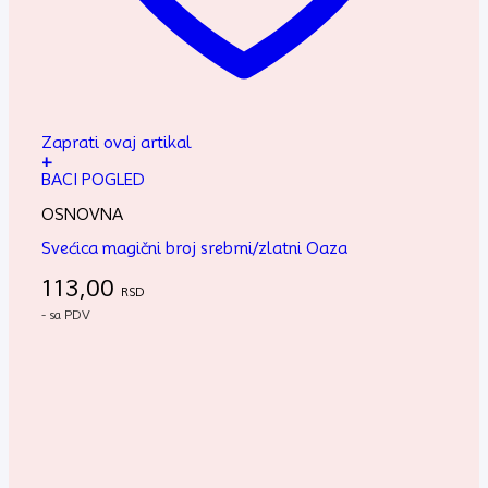
Zaprati ovaj artikal
+
BACI POGLED
OSNOVNA
Svećica magični broj srebrni/zlatni Oaza
113,00
RSD
- sa PDV