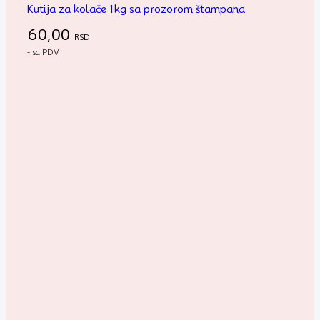
Kutija za kolače 1kg sa prozorom štampana
60,00
RSD
- sa PDV