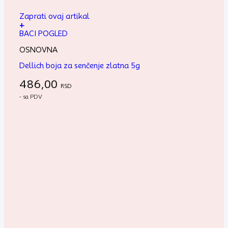
Zaprati ovaj artikal
+
BACI POGLED
OSNOVNA
Dellich boja za senčenje zlatna 5g
486,00
RSD
- sa PDV