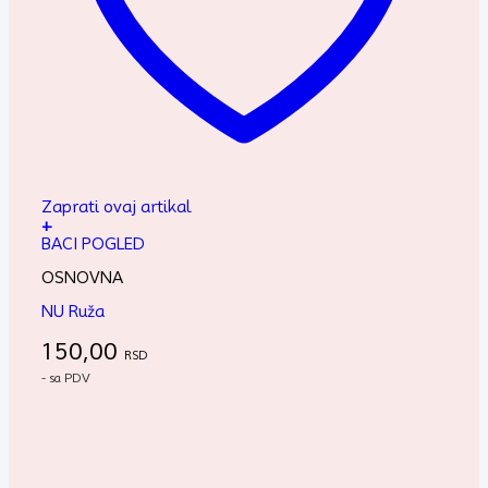
Zaprati ovaj artikal
+
BACI POGLED
OSNOVNA
NU Ruža
150,00
RSD
- sa PDV