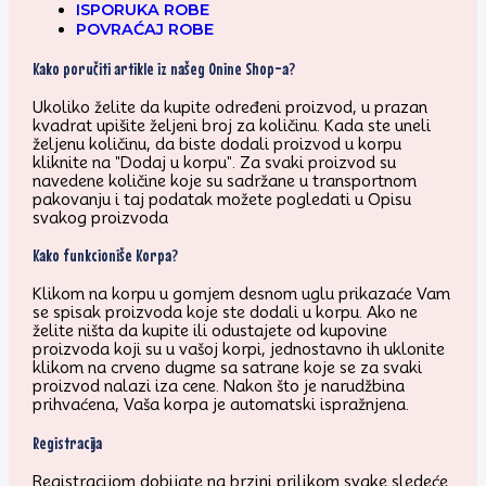
ISPORUKA ROBE
POVRAĆAJ ROBE
Kako poručiti artikle iz našeg Onine Shop-a?
Ukoliko želite da kupite određeni proizvod, u prazan
kvadrat upišite željeni broj za količinu. Kada ste uneli
željenu količinu, da biste dodali proizvod u korpu
kliknite na "Dodaj u korpu". Za svaki proizvod su
navedene količine koje su sadržane u transportnom
pakovanju i taj podatak možete pogledati u Opisu
svakog proizvoda
Kako funkcioniše Korpa?
Klikom na korpu u gornjem desnom uglu prikazaće Vam
se spisak proizvoda koje ste dodali u korpu. Ako ne
želite ništa da kupite ili odustajete od kupovine
proizvoda koji su u vašoj korpi, jednostavno ih uklonite
klikom na crveno dugme sa satrane koje se za svaki
proizvod nalazi iza cene. Nakon što je narudžbina
prihvaćena, Vaša korpa je automatski ispražnjena.
Registracija
Registracijom dobijate na brzini prilikom svake sledeće