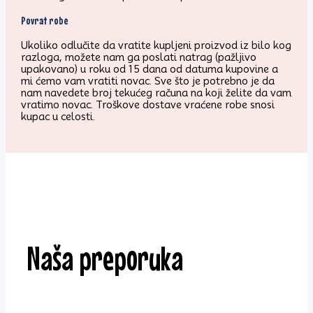
Povrat robe
Ukoliko odlučite da vratite kupljeni proizvod iz bilo kog
razloga, možete nam ga poslati natrag (pažljivo
upakovano) u roku od 15 dana od datuma kupovine a
mi ćemo vam vratiti novac. Sve što je potrebno je da
nam navedete broj tekućeg računa na koji želite da vam
vratimo novac. Troškove dostave vraćene robe snosi
kupac u celosti.
Naša preporuka