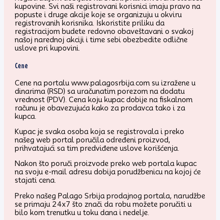
kupovine. Svi naši registrovani korisnici imaju pravo na
popuste i druge akcije koje se organizuju u okviru
registrovanih korisnika. Iskoristite priliku da
registracijom budete redovno obaveštavani o svakoj
našoj narednoj akciji i time sebi obezbedite odlične
uslove pri kupovini.
Cene
Cene na portalu www.palagosrbija.com su izražene u
dinarima (RSD) sa uračunatim porezom na dodatu
vrednost (PDV). Cena koju kupac dobije na fiskalnom
računu je obavezujuća kako za prodavca tako i za
kupca.
Kupac je svaka osoba koja se registrovala i preko
našeg web portal poručila određeni proizvod,
prihvatajući sa tim predviđene uslove korišćenja.
Nakon što poruči proizvode preko web portala kupac
na svoju e-mail adresu dobija porudžbenicu na kojoj će
stajati cena.
Preko našeg Palago Srbija prodajnog portala, narudžbe
se primaju 24x7 što znači da robu možete poručiti u
bilo kom trenutku u toku dana i nedelje.