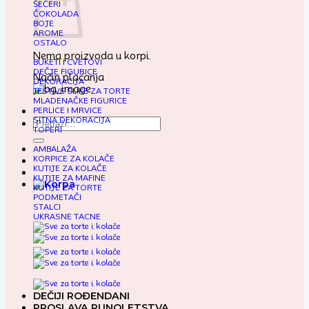
ŠEĆERI
ČOKOLADA
BOJE
AROME
OSTALO
Nema proizvoda u korpi.
BUKETI I CVETOVI
DEČJE FIGURICE
Način plaćanja
DEKORACIJA
JESTIVE SLIKE ZA TORTE
MLADENAČKE FIGURICE
PERLICE I MRVICE
SITNA DEKORACIJA
Pretraga
TOPERI
za:
AMBALAŽA
KORPICE ZA KOLAČE
KUTIJE ZA KOLAČE
KUTIJE ZA MAFINE
KUTIJE ZA TORTE
PODMETAČI
STALCI
UKRASNE TACNE
DEČIJI ROĐENDANI
PROSLAVA PUNOLETSTVA