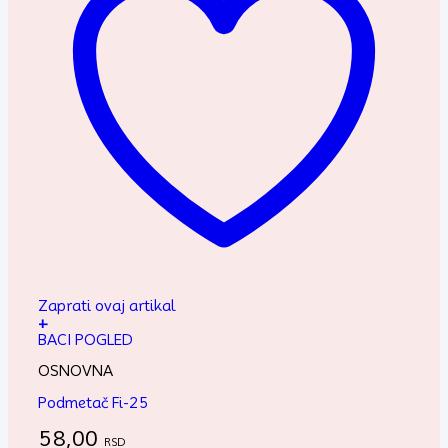
Zaprati ovaj artikal
+
BACI POGLED
OSNOVNA
Podmetač Fi-25
58,00
RSD