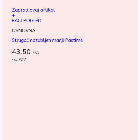
Zaprati ovaj artikal
+
BACI POGLED
OSNOVNA
Strugač nazubljen manji Pastime
43,50
RSD
- sa PDV