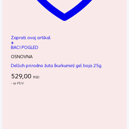
Zaprati ovaj artikal
+
BACI POGLED
OSNOVNA
Dellich prirodno žuta (kurkumin) gel boja 25g.
529,00
RSD
- sa PDV