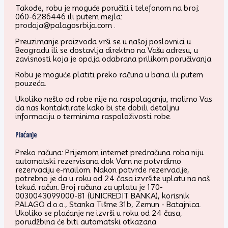
Takođe, robu je moguće poručiti i telefonom na broj:
060-6286446 ili putem mejla:
prodaja@palagosrbija.com .
Preuzimanje proizvoda vrši se u našoj poslovnici u
Beogradu ili se dostavlja direktno na Vašu adresu, u
zavisnosti koja je opcija odabrana prilikom poručivanja.
Robu je moguće platiti preko računa u banci ili putem
pouzeća.
Ukoliko nešto od robe nije na raspolaganju, molimo Vas
da nas kontaktirate kako bi ste dobili detaljnu
informaciju o terminima raspoloživosti robe.
Plaćanje
Preko računa: Prijemom internet predračuna roba niju
automatski rezervisana dok Vam ne potvrdimo
rezervaciju e-mailom. Nakon potvrde rezervacije,
potrebno je da u roku od 24 časa izvršite uplatu na naš
tekući račun. Broj računa za uplatu je 170-
0030043099000-81 (UNICREDIT BANKA), korisnik
PALAGO d.o.o., Stanka Tišme 31b, Zemun - Batajnica.
Ukoliko se plaćanje ne izvrši u roku od 24 časa,
porudžbina će biti automatski otkazana.