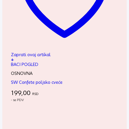
Zaprati ovaj artikal
+
BACI POGLED
OSNOVNA
SW Confete poljsko cveće
199,00
RSD
- sa PDV