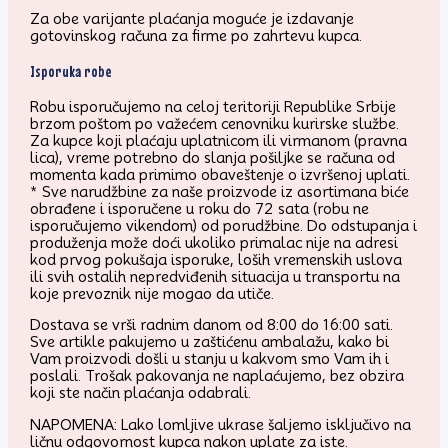
Za obe varijante plaćanja moguće je izdavanje
gotovinskog računa za firme po zahrtevu kupca.
Isporuka robe
Robu isporučujemo na celoj teritoriji Republike Srbije
brzom poštom po važećem cenovniku kurirske službe.
Za kupce koji plaćaju uplatnicom ili virmanom (pravna
lica), vreme potrebno do slanja pošiljke se računa od
momenta kada primimo obaveštenje o izvršenoj uplati.
* Sve narudžbine za naše proizvode iz asortimana biće
obrađene i isporučene u roku do 72 sata (robu ne
isporučujemo vikendom) od porudžbine. Do odstupanja i
produženja može doći ukoliko primalac nije na adresi
kod prvog pokušaja isporuke, loših vremenskih uslova
ili svih ostalih nepredviđenih situacija u transportu na
koje prevoznik nije mogao da utiče.
Dostava se vrši radnim danom od 8:00 do 16:00 sati.
Sve artikle pakujemo u zaštićenu ambalažu, kako bi
Vam proizvodi došli u stanju u kakvom smo Vam ih i
poslali. Trošak pakovanja ne naplaćujemo, bez obzira
koji ste način plaćanja odabrali.
NAPOMENA: Lako lomljive ukrase šaljemo isključivo na
ličnu odgovornost kupca nakon uplate za iste.