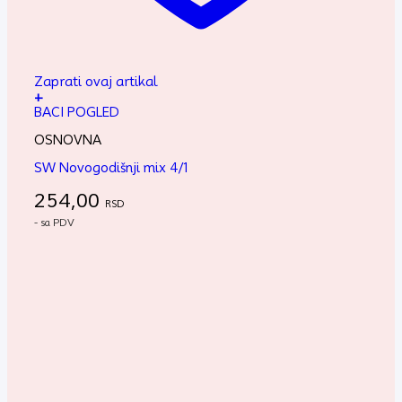
Zaprati ovaj artikal
+
BACI POGLED
OSNOVNA
SW Novogodišnji mix 4/1
254,00
RSD
- sa PDV