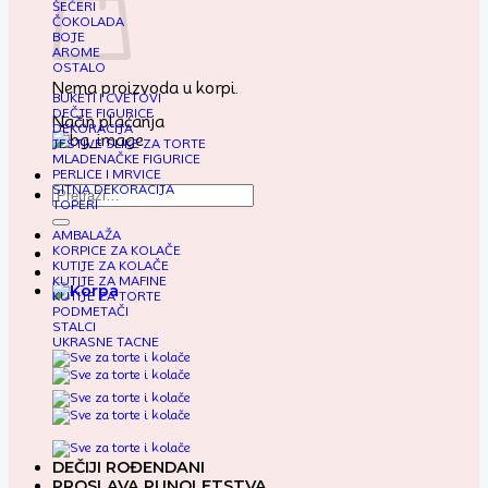
ŠEĆERI
ČOKOLADA
BOJE
AROME
OSTALO
Nema proizvoda u korpi.
BUKETI I CVETOVI
DEČJE FIGURICE
Način plaćanja
DEKORACIJA
JESTIVE SLIKE ZA TORTE
MLADENAČKE FIGURICE
PERLICE I MRVICE
SITNA DEKORACIJA
Pretraga
TOPERI
za:
AMBALAŽA
KORPICE ZA KOLAČE
KUTIJE ZA KOLAČE
KUTIJE ZA MAFINE
KUTIJE ZA TORTE
PODMETAČI
STALCI
UKRASNE TACNE
DEČIJI ROĐENDANI
PROSLAVA PUNOLETSTVA