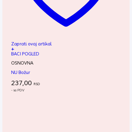
Zaprati ovaj artikal
+
BACI POGLED
OSNOVNA
NU Božur
237,00
RSD
- sa PDV