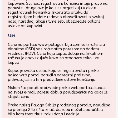
kupovine. Svi naši registrovani korisnici imaju pravo na
popuste i druge akcije koje se organizuju u okviru
registrovanih korisnika. Iskoristite priliku da
registracijom budete redovno obaveštavani o svakoj
našoj narednoj akciji i time sebi obezbedite odlične
uslove pri kupovini.
Cene
Cene na portalu www.palagosrbija.com su izražene u
dinarima (RSD) sa uračunatim porezom na dodatu
vrednost (PDV). Cena koju kupac dobije na fiskalnom
računu je obavezujuća kako za prodavca tako i za
kupca.
Kupac je svaka osoba koja se registrovala i preko
našeg web portal poručila određeni proizvod,
prihvatajući sa tim predviđene uslove korišćenja.
Nakon što poruči proizvode preko web portala kupac
na svoju e-mail adresu dobija porudžbenicu na kojoj će
stajati cena.
Preko našeg Palago Srbija prodajnog portala, narudžbe
se primaju 24x7 što znači da robu možete poručiti u
bilo kom trenutku u toku dana i nedelje.