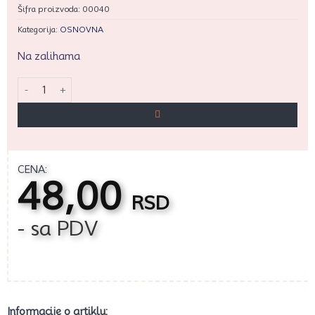
Šifra proizvoda:
00040
Kategorija:
OSNOVNA
Na zalihama
Strugač ovalni manji Pastime količina
CENA:
48,00
RSD
- sa PDV
Informacije o artiklu: