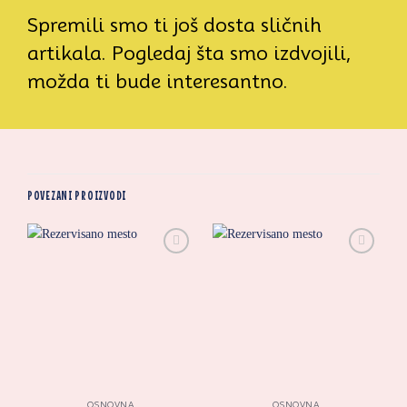
Spremili smo ti još dosta sličnih
artikala. Pogledaj šta smo izdvojili,
možda ti bude interesantno.
POVEZANI PROIZVODI
Zaprati
Zaprati
ovaj
ovaj
artikal
artikal
OSNOVNA
OSNOVNA