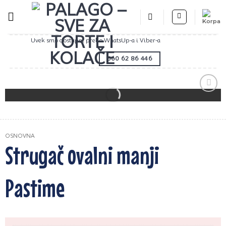
Preskoči
na
sadržaj
Uvek smo dostupni preko WhatsUp-a i Viber-a
060 62 86 446
Zaprati
ovaj
artikal
OSNOVNA
Strugač ovalni manji
Pastime