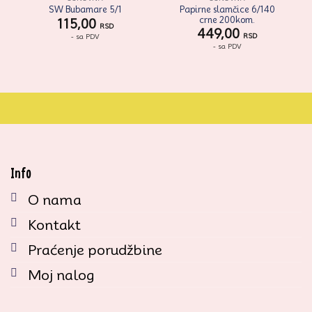
Papirne slamčice 6/140
SW Bubamare 5/1
crne 200kom.
115,00
RSD
449,00
RSD
- sa PDV
- sa PDV
Info
O nama
Kontakt
Praćenje porudžbine
Moj nalog