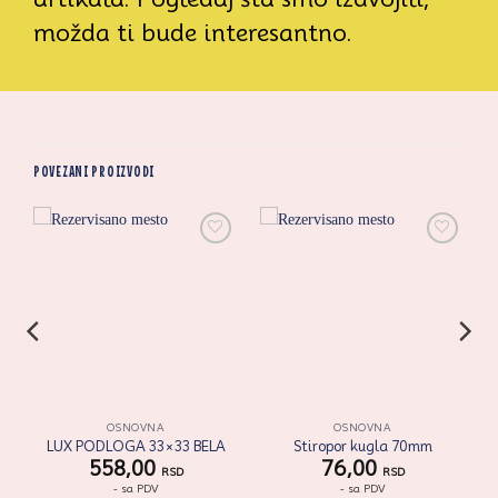
možda ti bude interesantno.
POVEZANI PROIZVODI
i
Zaprati
Zaprati
ovaj
ovaj
artikal
artikal
OSNOVNA
OSNOVNA
LUX PODLOGA 33×33 BELA
Stiropor kugla 70mm
558,00
76,00
RSD
RSD
- sa PDV
- sa PDV