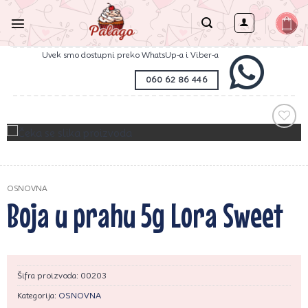
Preskoči
na
sadržaj
Uvek smo dostupni preko WhatsUp-a i Viber-a
060 62 86 446
Zaprati
ovaj
artikal
OSNOVNA
Boja u prahu 5g Lora Sweet
Šifra proizvoda:
00203
Kategorija:
OSNOVNA