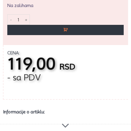
Na zalihama
Boja u prahu 5g Lora Sweet količina
CENA:
119,00
RSD
- sa PDV
Informacije o artiklu: