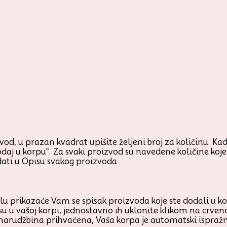
od, u prazan kvadrat upišite željeni broj za količinu. Kada
odaj u korpu". Za svaki proizvod su navedene količine ko
ati u Opisu svakog proizvoda
prikazaće Vam se spisak proizvoda koje ste dodali u korp
su u vašoj korpi, jednostavno ih uklonite klikom na crven
 narudžbina prihvaćena, Vaša korpa je automatski ispraž