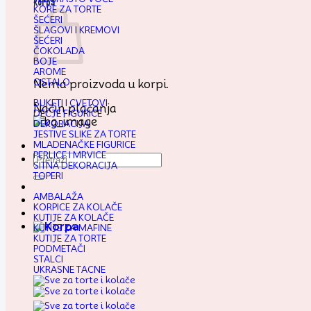
Korpa
KORE ZA TORTE
ŠEĆERI
ŠLAGOVI I KREMOVI
ŠEĆERI
ČOKOLADA
BOJE
AROME
OSTALO
Nema proizvoda u korpi.
BUKETI I CVETOVI
Način plaćanja
DEČJE FIGURICE
DEKORACIJA
JESTIVE SLIKE ZA TORTE
MLADENAČKE FIGURICE
PERLICE I MRVICE
Pretraga
SITNA DEKORACIJA
za:
TOPERI
AMBALAŽA
KORPICE ZA KOLAČE
KUTIJE ZA KOLAČE
KUTIJE ZA MAFINE
KUTIJE ZA TORTE
PODMETAČI
STALCI
UKRASNE TACNE