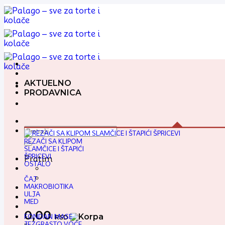
Preskoči
na
sadržaj
AKTUELNO
PRODAVNICA
Pretraga
za:
REZAČI SA KLIPOM
SLAMČICE I ŠTAPIĆI
ŠPRICEVI
Pratim
OSTALO
ČAJ
MAKROBIOTIKA
ULJA
MED
0,00
FONDAN MASE
RSD
JEZGRASTO VOĆE