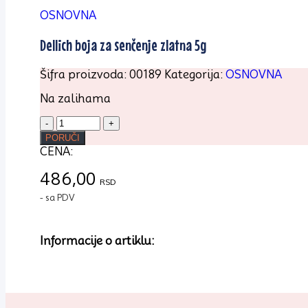
OSNOVNA
Dellich boja za senčenje zlatna 5g
Šifra proizvoda:
00189
Kategorija:
OSNOVNA
Na zalihama
Dellich
boja
PORUČI
za
CENA:
senčenje
zlatna
486,00
RSD
5g
- sa PDV
količina
Informacije o artiklu: