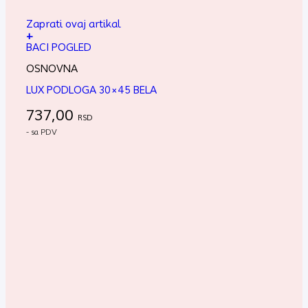
Zaprati ovaj artikal
+
BACI POGLED
OSNOVNA
LUX PODLOGA 30×45 BELA
737,00
RSD
- sa PDV