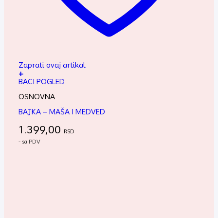
Zaprati ovaj artikal
+
BACI POGLED
OSNOVNA
BAJKA – MAŠA I MEDVED
1.399,00
RSD
- sa PDV