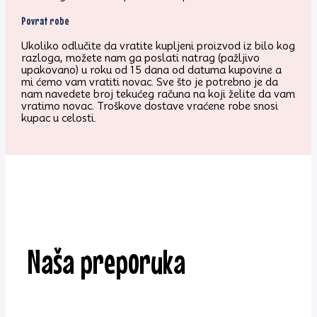
Povrat robe
Ukoliko odlučite da vratite kupljeni proizvod iz bilo kog
razloga, možete nam ga poslati natrag (pažljivo
upakovano) u roku od 15 dana od datuma kupovine a
mi ćemo vam vratiti novac. Sve što je potrebno je da
nam navedete broj tekućeg računa na koji želite da vam
vratimo novac. Troškove dostave vraćene robe snosi
kupac u celosti.
Naša preporuka