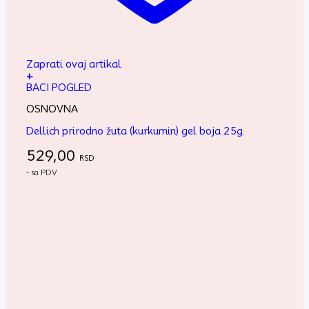
Zaprati ovaj artikal
+
BACI POGLED
OSNOVNA
Dellich prirodno žuta (kurkumin) gel boja 25g.
529,00
RSD
- sa PDV