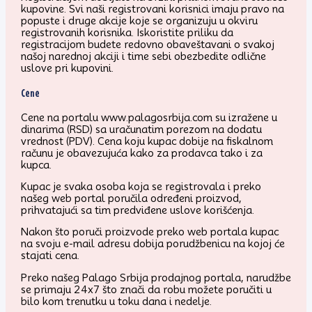
kupovine. Svi naši registrovani korisnici imaju pravo na
popuste i druge akcije koje se organizuju u okviru
registrovanih korisnika. Iskoristite priliku da
registracijom budete redovno obaveštavani o svakoj
našoj narednoj akciji i time sebi obezbedite odlične
uslove pri kupovini.
Cene
Cene na portalu www.palagosrbija.com su izražene u
dinarima (RSD) sa uračunatim porezom na dodatu
vrednost (PDV). Cena koju kupac dobije na fiskalnom
računu je obavezujuća kako za prodavca tako i za
kupca.
Kupac je svaka osoba koja se registrovala i preko
našeg web portal poručila određeni proizvod,
prihvatajući sa tim predviđene uslove korišćenja.
Nakon što poruči proizvode preko web portala kupac
na svoju e-mail adresu dobija porudžbenicu na kojoj će
stajati cena.
Preko našeg Palago Srbija prodajnog portala, narudžbe
se primaju 24x7 što znači da robu možete poručiti u
bilo kom trenutku u toku dana i nedelje.