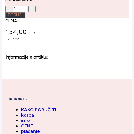
Stiropor
kugla
PORUČI
100mm
CENA:
količina
154,00
RSD
- sa PDV
Informacije o artiklu:
INFORMACIJE
KAKO PORUČITI
korpa
info
CENE
plaćanje