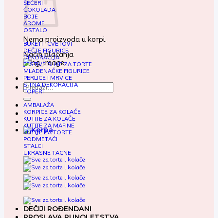
ŠEĆERI
ČOKOLADA
BOJE
AROME
OSTALO
Nema proizvoda u korpi.
BUKETI I CVETOVI
DEČJE FIGURICE
Način plaćanja
DEKORACIJA
JESTIVE SLIKE ZA TORTE
MLADENAČKE FIGURICE
PERLICE I MRVICE
SITNA DEKORACIJA
Pretraga
TOPERI
za:
AMBALAŽA
KORPICE ZA KOLAČE
KUTIJE ZA KOLAČE
KUTIJE ZA MAFINE
KUTIJE ZA TORTE
PODMETAČI
STALCI
UKRASNE TACNE
DEČIJI ROĐENDANI
PROSLAVA PUNOLETSTVA