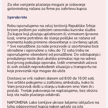
Za obe varijante plaćanja moguće je izdavanje
gotovinskog računa za firme po zahrtevu kupca.
Isporuka robe
Robu isporučujemo na celoj teritoriji Republike Srbije
brzom poštom po važećem cenovniku kurirske službe.
Za kupce koji plaćaju uplatnicom ili virmanom (pravna
lica), vreme potrebno do slanja pošiljke se računa od
momenta kada primimo obaveštenje o izvršenoj uplati.
* Sve narudžbine za naše proizvode iz asortimana biće
obrađene i isporučene u roku do 72 sata (robu ne
isporučujemo vikendom) od porudžbine. Do odstupanja i
produženja može doći ukoliko primalac nije na adresi
kod prvog pokušaja isporuke, loših vremenskih uslova
ili svih ostalih nepredviđenih situacija u transportu na
koje prevoznik nije mogao da utiče.
Dostava se vrši radnim danom od 8:00 do 16:00 sati.
Sve artikle pakujemo u zaštićenu ambalažu, kako bi
Vam proizvodi došli u stanju u kakvom smo Vam ih i
poslali. Trošak pakovanja ne naplaćujemo, bez obzira
koji ste način plaćanja odabrali.
NAPOMENA: Lako lomljive ukrase šaljemo isključivo na
ličnu odgovornost kupca nakon uplate za iste.