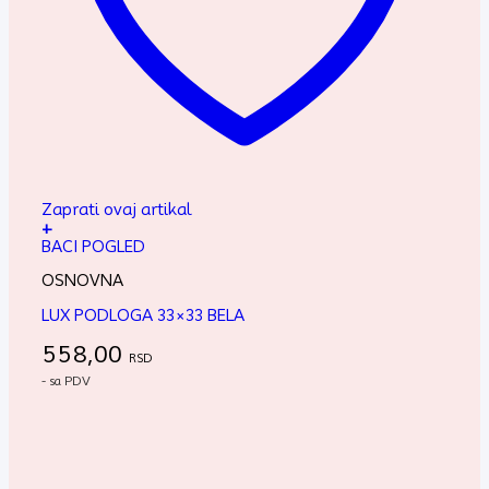
Zaprati ovaj artikal
+
BACI POGLED
OSNOVNA
LUX PODLOGA 33×33 BELA
558,00
RSD
- sa PDV