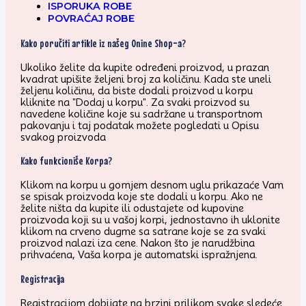
ISPORUKA ROBE
POVRAĆAJ ROBE
Kako poručiti artikle iz našeg Onine Shop-a?
Ukoliko želite da kupite određeni proizvod, u prazan
kvadrat upišite željeni broj za količinu. Kada ste uneli
željenu količinu, da biste dodali proizvod u korpu
kliknite na "Dodaj u korpu". Za svaki proizvod su
navedene količine koje su sadržane u transportnom
pakovanju i taj podatak možete pogledati u Opisu
svakog proizvoda
Kako funkcioniše Korpa?
Klikom na korpu u gornjem desnom uglu prikazaće Vam
se spisak proizvoda koje ste dodali u korpu. Ako ne
želite ništa da kupite ili odustajete od kupovine
proizvoda koji su u vašoj korpi, jednostavno ih uklonite
klikom na crveno dugme sa satrane koje se za svaki
proizvod nalazi iza cene. Nakon što je narudžbina
prihvaćena, Vaša korpa je automatski ispražnjena.
Registracija
Registracijom dobijate na brzini prilikom svake sledeće