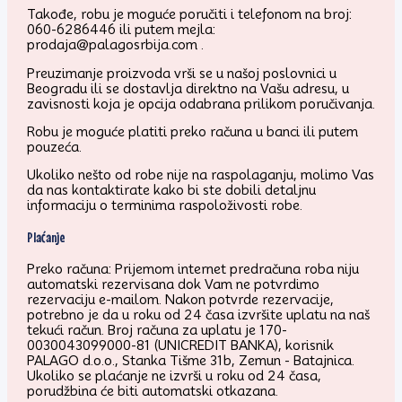
Takođe, robu je moguće poručiti i telefonom na broj:
060-6286446 ili putem mejla:
prodaja@palagosrbija.com .
Preuzimanje proizvoda vrši se u našoj poslovnici u
Beogradu ili se dostavlja direktno na Vašu adresu, u
zavisnosti koja je opcija odabrana prilikom poručivanja.
Robu je moguće platiti preko računa u banci ili putem
pouzeća.
Ukoliko nešto od robe nije na raspolaganju, molimo Vas
da nas kontaktirate kako bi ste dobili detaljnu
informaciju o terminima raspoloživosti robe.
Plaćanje
Preko računa: Prijemom internet predračuna roba niju
automatski rezervisana dok Vam ne potvrdimo
rezervaciju e-mailom. Nakon potvrde rezervacije,
potrebno je da u roku od 24 časa izvršite uplatu na naš
tekući račun. Broj računa za uplatu je 170-
0030043099000-81 (UNICREDIT BANKA), korisnik
PALAGO d.o.o., Stanka Tišme 31b, Zemun - Batajnica.
Ukoliko se plaćanje ne izvrši u roku od 24 časa,
porudžbina će biti automatski otkazana.