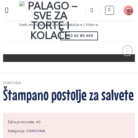
Preskoči
na
sadržaj
Uvek smo dostupni preko WhatsUp-a i Viber-a
060 62 86 446
Zaprati
ovaj
artikal
OSNOVNA
Štampano postolje za salvete
Šifra proizvoda:
40
Kategorija:
OSNOVNA