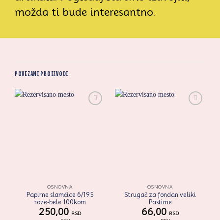
možda ti bude interesantno.
POVEZANI PROIZVODI
Zaprati
Zaprati
ovaj
ovaj
artikal
artikal
OSNOVNA
OSNOVNA
Papirne slamčice 6/195
Strugač za fondan veliki
roze-bele 100kom
Pastime
250,00
66,00
RSD
RSD