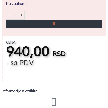
Na zalihama
Štampano postolje za salvete količina
CENA:
940,00
RSD
- sa PDV
Informacije o artiklu: