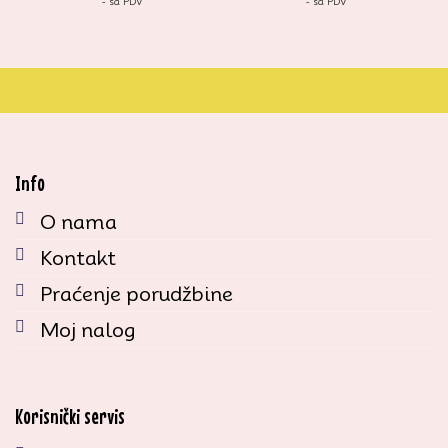
- sa PDV
- sa PDV
Info
O nama
Kontakt
Praćenje porudžbine
Moj nalog
Korisnički servis