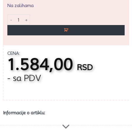
Na zalihama
Zlatne ljuspice 1kg količina
CENA:
1.584,00
RSD
- sa PDV
Informacije o artiklu: