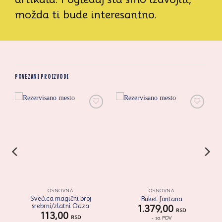
možda ti bude interesantno.
POVEZANI PROIZVODI
i
Zaprati
Zaprati
ovaj
ovaj
artikal
artikal
OSNOVNA
OSNOVNA
Svećica magični broj
Buket fontana
srebrni/zlatni Oaza
1.379,00
RSD
113,00
RSD
- sa PDV