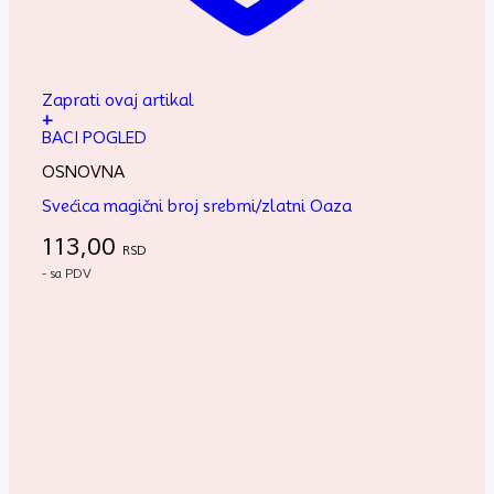
Zaprati ovaj artikal
+
BACI POGLED
OSNOVNA
Svećica magični broj srebrni/zlatni Oaza
113,00
RSD
- sa PDV