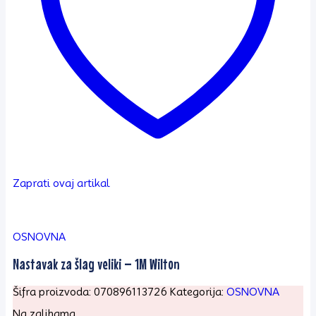
Zaprati ovaj artikal
OSNOVNA
Nastavak za šlag veliki – 1M Wilton
Šifra proizvoda:
070896113726
Kategorija:
OSNOVNA
Na zalihama