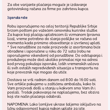
Za obe varijante plaćanja moguće je izdavanje
gotovinskog računa za firme po zahrtevu kupca.
Isporuka robe
Robu isporučujemo na celoj teritoriji Republike Srbije
brzom poštom po važećem cenovniku kurirske službe.
Za kupce koji plaćaju uplatnicom ili virmanom (pravna
lica), vreme potrebno do slanja pošiljke se računa od
momenta kada primimo obaveštenje o izvršenoj uplati.
* Sve narudžbine za naše proizvode iz asortimana biće
obrađene i isporučene u roku do 72 sata (robu ne
isporučujemo vikendom) od porudžbine. Do odstupanja i
produženja može doći ukoliko primalac nije na adresi
kod prvog pokušaja isporuke, loših vremenskih uslova
ili svih ostalih nepredviđenih situacija u transportu na
koje prevoznik nije mogao da utiče.
Dostava se vrši radnim danom od 8:00 do 16:00 sati.
Sve artikle pakujemo u zaštićenu ambalažu, kako bi
Vam proizvodi došli u stanju u kakvom smo Vam ih i
poslali. Trošak pakovanja ne naplaćujemo, bez obzira
koji ste način plaćanja odabrali.
NAPOMENA: Lako lomljive ukrase šaljemo isključivo na
ličnu odgovornost kupca nakon uplate za iste.