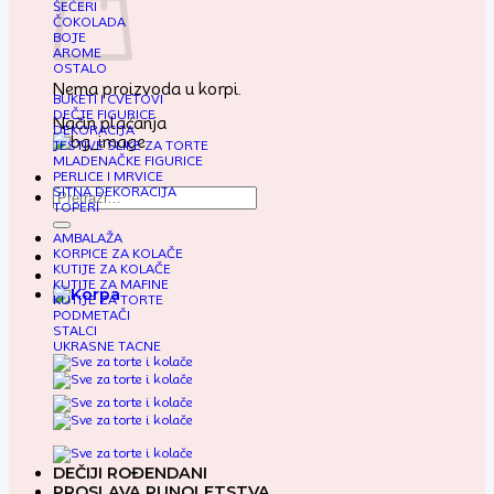
ŠEĆERI
ČOKOLADA
BOJE
AROME
OSTALO
Nema proizvoda u korpi.
BUKETI I CVETOVI
DEČJE FIGURICE
Način plaćanja
DEKORACIJA
JESTIVE SLIKE ZA TORTE
MLADENAČKE FIGURICE
PERLICE I MRVICE
SITNA DEKORACIJA
Pretraga
TOPERI
za:
AMBALAŽA
KORPICE ZA KOLAČE
KUTIJE ZA KOLAČE
KUTIJE ZA MAFINE
KUTIJE ZA TORTE
PODMETAČI
STALCI
UKRASNE TACNE
DEČIJI ROĐENDANI
PROSLAVA PUNOLETSTVA