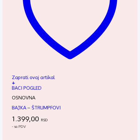
Zaprati ovaj artikal
+
BACI POGLED
OSNOVNA
BAJKA – ŠTRUMPFOVI
1.399,00
RSD
- sa PDV