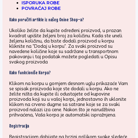
ISPORUKA ROBE
POVRAĆAJ ROBE
Kako poručiti artikle iz našeg Onine Shop-a?
Ukoliko želite da kupite određeni proizvod, u prazan
kvadrat upišite željeni broj za količinu. Kada ste uneli
željenu količinu, da biste dodali proizvod u korpu
kliknite na "Dodaj u korpu". Za svaki proizvod su
navedene količine koje su sadržane u transportnom
pakovanju i taj podatak možete pogledati u Opisu
svakog proizvoda
Kako funkcioniše Korpa?
Klikom na korpu u gornjem desnom uglu prikazaće Vam
se spisak proizvoda koje ste dodali u korpu. Ako ne
želite ništa da kupite ili odustajete od kupovine
proizvoda koji su u vašoj korpi, jednostavno ih uklonite
klikom na crveno dugme sa satrane koje se za svaki
proizvod nalazi iza cene. Nakon što je narudžbina
prihvaćena, Vaša korpa je automatski ispražnjena.
Registracija
Registracijom dobijate na brzini prilikom svake sledeće