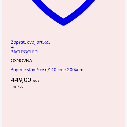
Zaprati ovaj artikal
+
BACI POGLED
OSNOVNA
Papirne slamčice 6/140 crne 200kom.
449,00
RSD
- sa PDV