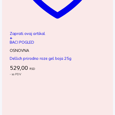
Zaprati ovaj artikal
+
BACI POGLED
OSNOVNA
Dellich prirodno roze gel boja 25g
529,00
RSD
- sa PDV