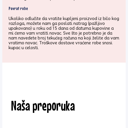
Povrat robe
Ukoliko odlučite da vratite kupljeni proizvod iz bilo kog
razloga, možete nam ga poslati natrag (pažljivo
upakovano) u roku od 15 dana od datuma kupovine a
mi ćemo vam vratiti novac. Sve što je potrebno je da
nam navedete broj tekućeg računa na koji želite da vam
vratimo novac. Troškove dostave vraćene robe snosi
kupac u celosti.
Naša preporuka