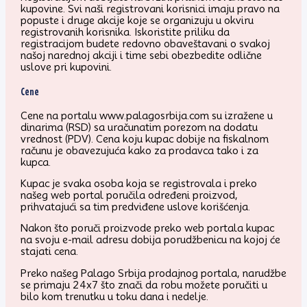
kupovine. Svi naši registrovani korisnici imaju pravo na
popuste i druge akcije koje se organizuju u okviru
registrovanih korisnika. Iskoristite priliku da
registracijom budete redovno obaveštavani o svakoj
našoj narednoj akciji i time sebi obezbedite odlične
uslove pri kupovini.
Cene
Cene na portalu www.palagosrbija.com su izražene u
dinarima (RSD) sa uračunatim porezom na dodatu
vrednost (PDV). Cena koju kupac dobije na fiskalnom
računu je obavezujuća kako za prodavca tako i za
kupca.
Kupac je svaka osoba koja se registrovala i preko
našeg web portal poručila određeni proizvod,
prihvatajući sa tim predviđene uslove korišćenja.
Nakon što poruči proizvode preko web portala kupac
na svoju e-mail adresu dobija porudžbenicu na kojoj će
stajati cena.
Preko našeg Palago Srbija prodajnog portala, narudžbe
se primaju 24x7 što znači da robu možete poručiti u
bilo kom trenutku u toku dana i nedelje.