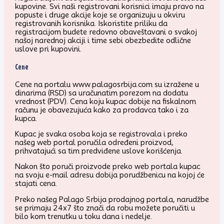
kupovine. Svi naši registrovani korisnici imaju pravo na
popuste i druge akcije koje se organizuju u okviru
registrovanih korisnika. Iskoristite priliku da
registracijom budete redovno obaveštavani o svakoj
našoj narednoj akciji i time sebi obezbedite odlične
uslove pri kupovini.
Cene
Cene na portalu www.palagosrbija.com su izražene u
dinarima (RSD) sa uračunatim porezom na dodatu
vrednost (PDV). Cena koju kupac dobije na fiskalnom
računu je obavezujuća kako za prodavca tako i za
kupca.
Kupac je svaka osoba koja se registrovala i preko
našeg web portal poručila određeni proizvod,
prihvatajući sa tim predviđene uslove korišćenja.
Nakon što poruči proizvode preko web portala kupac
na svoju e-mail adresu dobija porudžbenicu na kojoj će
stajati cena.
Preko našeg Palago Srbija prodajnog portala, narudžbe
se primaju 24x7 što znači da robu možete poručiti u
bilo kom trenutku u toku dana i nedelje.