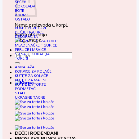
ŠEĆERI
ČOKOLADA
BOJE
AROME
OSTALO
Nema proizvoda u korpi.
BUKETI I CVETOVI
DEČJE FIGURICE
Način plaćanja
DEKORACIJA
JESTIVE SLIKE ZA TORTE
MLADENAČKE FIGURICE
PERLICE I MRVICE
SITNA DEKORACIJA
Pretraga
TOPERI
za:
AMBALAŽA
KORPICE ZA KOLAČE
KUTIJE ZA KOLAČE
KUTIJE ZA MAFINE
KUTIJE ZA TORTE
PODMETAČI
STALCI
UKRASNE TACNE
DEČIJI ROĐENDANI
PROSLAVA PUNOLETSTVA