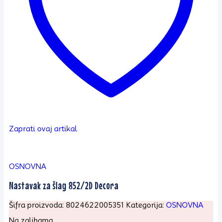
Zaprati ovaj artikal
OSNOVNA
Nastavak za šlag 852/2D Decora
Šifra proizvoda:
8024622005351
Kategorija:
OSNOVNA
Na zalihama