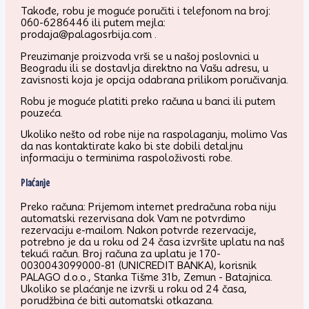
Takođe, robu je moguće poručiti i telefonom na broj:
060-6286446 ili putem mejla:
prodaja@palagosrbija.com .
Preuzimanje proizvoda vrši se u našoj poslovnici u
Beogradu ili se dostavlja direktno na Vašu adresu, u
zavisnosti koja je opcija odabrana prilikom poručivanja.
Robu je moguće platiti preko računa u banci ili putem
pouzeća.
Ukoliko nešto od robe nije na raspolaganju, molimo Vas
da nas kontaktirate kako bi ste dobili detaljnu
informaciju o terminima raspoloživosti robe.
Plaćanje
Preko računa: Prijemom internet predračuna roba niju
automatski rezervisana dok Vam ne potvrdimo
rezervaciju e-mailom. Nakon potvrde rezervacije,
potrebno je da u roku od 24 časa izvršite uplatu na naš
tekući račun. Broj računa za uplatu je 170-
0030043099000-81 (UNICREDIT BANKA), korisnik
PALAGO d.o.o., Stanka Tišme 31b, Zemun - Batajnica.
Ukoliko se plaćanje ne izvrši u roku od 24 časa,
porudžbina će biti automatski otkazana.