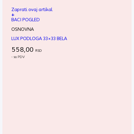
Zaprati ovaj artikal
+
BACI POGLED
OSNOVNA
LUX PODLOGA 33×33 BELA
558,00
RSD
- sa PDV