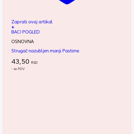
Zaprati ovaj artikal
+
BACI POGLED
OSNOVNA
Strugač nazubljen manji Pastime
43,50
RSD
- sa PDV