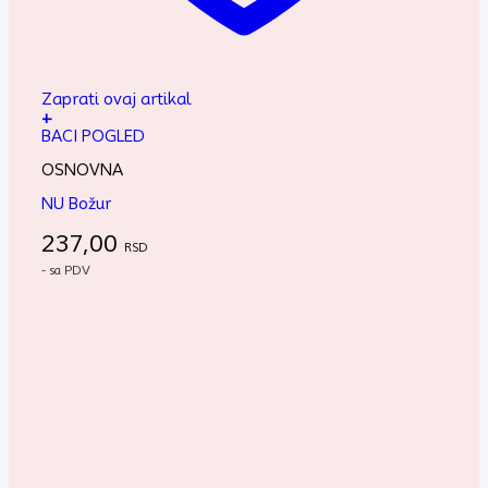
Zaprati ovaj artikal
+
BACI POGLED
OSNOVNA
NU Božur
237,00
RSD
- sa PDV