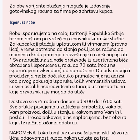
Za obe varijante plaćanja moguće je izdavanje
gotovinskog računa za firme po zahrtevu kupca.
Isporuka robe
Robu isporučujemo na celoj teritoriji Republike Srbije
brzom poštom po važećem cenovniku kurirske službe.
Za kupce koji plaćaju uplatnicom ili virmanom (pravna
lica), vreme potrebno do slanja pošiljke se računa od
momenta kada primimo obaveštenje o izvršenoj uplati.
* Sve narudžbine za naše proizvode iz asortimana biće
obrađene i isporučene u roku do 72 sata (robu ne
isporučujemo vikendom) od porudžbine. Do odstupanja i
produženja može doći ukoliko primalac nije na adresi
kod prvog pokušaja isporuke, loših vremenskih uslova
ili svih ostalih nepredviđenih situacija u transportu na
koje prevoznik nije mogao da utiče.
Dostava se vrši radnim danom od 8:00 do 16:00 sati.
Sve artikle pakujemo u zaštićenu ambalažu, kako bi
Vam proizvodi došli u stanju u kakvom smo Vam ih i
poslali. Trošak pakovanja ne naplaćujemo, bez obzira
koji ste način plaćanja odabrali.
NAPOMENA: Lako lomljive ukrase šaljemo isključivo na
ličnu odgovornost kupca nakon uplate za iste.