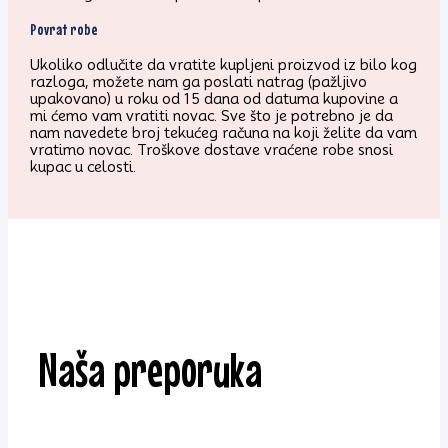
Povrat robe
Ukoliko odlučite da vratite kupljeni proizvod iz bilo kog
razloga, možete nam ga poslati natrag (pažljivo
upakovano) u roku od 15 dana od datuma kupovine a
mi ćemo vam vratiti novac. Sve što je potrebno je da
nam navedete broj tekućeg računa na koji želite da vam
vratimo novac. Troškove dostave vraćene robe snosi
kupac u celosti.
Naša preporuka