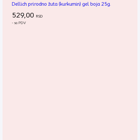
Dellich prirodno žuta (kurkumin) gel boja 25g.
529,00
RSD
- sa PDV