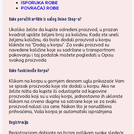
ISPORUKA ROBE
POVRAĆAJ ROBE
Kako poručiti artikle iz našeg Onine Shop-a?
Ukoliko želite da kupite određeni proizvod, u prazan
kvadrat upišite željeni broj za količinu. Kada ste uneli
željenu količinu, da biste dodali proizvod u korpu
kliknite na "Dodaj u korpu". Za svaki proizvod su
navedene količine koje su sadržane u transportnom
pakovanju i taj podatak možete pogledati u Opisu
svakog proizvoda
Kako funkcioniše Korpa?
Klikom na korpu u gornjem desnom uglu prikazaće Vam
se spisak proizvoda koje ste dodali u korpu. Ako ne
želite ništa da kupite ili odustajete od kupovine
proizvoda koji su u vašoj korpi, jednostavno ih uklonite
klikom na crveno dugme sa satrane koje se za svaki
proizvod nalazi iza cene. Nakon što je narudžbina
prihvaćena, Vaša korpa je automatski ispražnjena.
Registracija
Registracijom dobijate na brzini prilikom svake sledeće