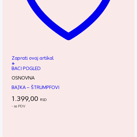
Zaprati ovaj artikal
+
BACI POGLED
OSNOVNA
BAJKA – ŠTRUMPFOVI
1.399,00
RSD
- sa PDV