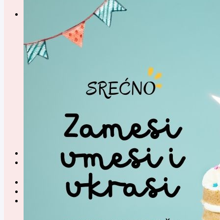
0,00
RSD
Korpa
Nema proizvoda u korpi.
Način plaćanja
Pretraga
za: