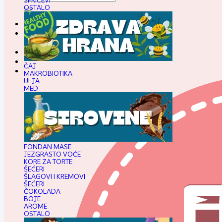
ŠPRICEVI
za:
OSTALO
Pratim
ČAJ
MAKROBIOTIKA
ULJA
MED
FONDAN MASE
JEZGRASTO VOĆE
KORE ZA TORTE
ŠEĆERI
ŠLAGOVI I KREMOVI
ŠEĆERI
ČOKOLADA
BOJE
AROME
OSTALO