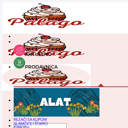
Preskoči
na
sadržaj
AKTUELNO
PRODAVNICA
REZAČI SA KLIPOM
SLAMČICE I ŠTAPIĆI
Pretraga