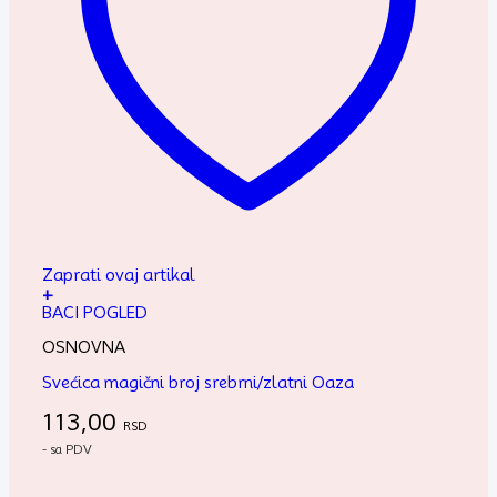
Zaprati ovaj artikal
+
BACI POGLED
OSNOVNA
Svećica magični broj srebrni/zlatni Oaza
113,00
RSD
- sa PDV