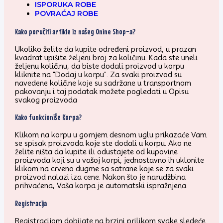
ISPORUKA ROBE
POVRAĆAJ ROBE
Kako poručiti artikle iz našeg Onine Shop-a?
Ukoliko želite da kupite određeni proizvod, u prazan
kvadrat upišite željeni broj za količinu. Kada ste uneli
željenu količinu, da biste dodali proizvod u korpu
kliknite na "Dodaj u korpu". Za svaki proizvod su
navedene količine koje su sadržane u transportnom
pakovanju i taj podatak možete pogledati u Opisu
svakog proizvoda
Kako funkcioniše Korpa?
Klikom na korpu u gornjem desnom uglu prikazaće Vam
se spisak proizvoda koje ste dodali u korpu. Ako ne
želite ništa da kupite ili odustajete od kupovine
proizvoda koji su u vašoj korpi, jednostavno ih uklonite
klikom na crveno dugme sa satrane koje se za svaki
proizvod nalazi iza cene. Nakon što je narudžbina
prihvaćena, Vaša korpa je automatski ispražnjena.
Registracija
Registracijom dobijate na brzini prilikom svake sledeće