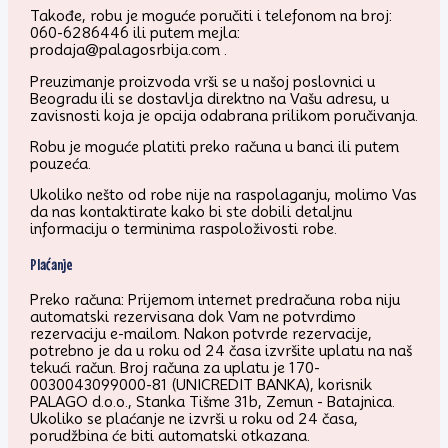
Takođe, robu je moguće poručiti i telefonom na broj:
060-6286446 ili putem mejla:
prodaja@palagosrbija.com .
Preuzimanje proizvoda vrši se u našoj poslovnici u
Beogradu ili se dostavlja direktno na Vašu adresu, u
zavisnosti koja je opcija odabrana prilikom poručivanja.
Robu je moguće platiti preko računa u banci ili putem
pouzeća.
Ukoliko nešto od robe nije na raspolaganju, molimo Vas
da nas kontaktirate kako bi ste dobili detaljnu
informaciju o terminima raspoloživosti robe.
Plaćanje
Preko računa: Prijemom internet predračuna roba niju
automatski rezervisana dok Vam ne potvrdimo
rezervaciju e-mailom. Nakon potvrde rezervacije,
potrebno je da u roku od 24 časa izvršite uplatu na naš
tekući račun. Broj računa za uplatu je 170-
0030043099000-81 (UNICREDIT BANKA), korisnik
PALAGO d.o.o., Stanka Tišme 31b, Zemun - Batajnica.
Ukoliko se plaćanje ne izvrši u roku od 24 časa,
porudžbina će biti automatski otkazana.