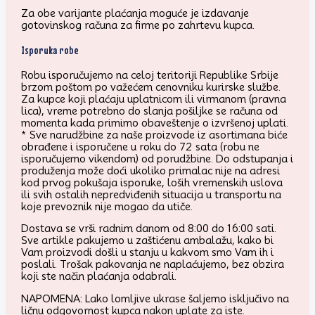
Za obe varijante plaćanja moguće je izdavanje
gotovinskog računa za firme po zahrtevu kupca.
Isporuka robe
Robu isporučujemo na celoj teritoriji Republike Srbije
brzom poštom po važećem cenovniku kurirske službe.
Za kupce koji plaćaju uplatnicom ili virmanom (pravna
lica), vreme potrebno do slanja pošiljke se računa od
momenta kada primimo obaveštenje o izvršenoj uplati.
* Sve narudžbine za naše proizvode iz asortimana biće
obrađene i isporučene u roku do 72 sata (robu ne
isporučujemo vikendom) od porudžbine. Do odstupanja i
produženja može doći ukoliko primalac nije na adresi
kod prvog pokušaja isporuke, loših vremenskih uslova
ili svih ostalih nepredviđenih situacija u transportu na
koje prevoznik nije mogao da utiče.
Dostava se vrši radnim danom od 8:00 do 16:00 sati.
Sve artikle pakujemo u zaštićenu ambalažu, kako bi
Vam proizvodi došli u stanju u kakvom smo Vam ih i
poslali. Trošak pakovanja ne naplaćujemo, bez obzira
koji ste način plaćanja odabrali.
NAPOMENA: Lako lomljive ukrase šaljemo isključivo na
ličnu odgovornost kupca nakon uplate za iste.