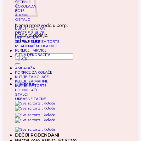
ŠEĆERI
ČOKOLADA
BOJE
AROME
OSTALO
Nema proizvoda u korpi.
BUKETI I CVETOVI
DEČJE FIGURICE
Način plaćanja
DEKORACIJA
JESTIVE SLIKE ZA TORTE
MLADENAČKE FIGURICE
PERLICE I MRVICE
SITNA DEKORACIJA
Pretraga
TOPERI
za:
AMBALAŽA
KORPICE ZA KOLAČE
KUTIJE ZA KOLAČE
KUTIJE ZA MAFINE
KUTIJE ZA TORTE
PODMETAČI
STALCI
UKRASNE TACNE
DEČIJI ROĐENDANI
PROSLAVA PUNOLETSTVA