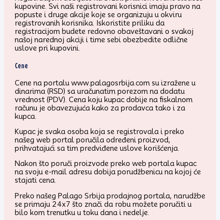
kupovine. Svi naši registrovani korisnici imaju pravo na
popuste i druge akcije koje se organizuju u okviru
registrovanih korisnika. Iskoristite priliku da
registracijom budete redovno obaveštavani o svakoj
našoj narednoj akciji i time sebi obezbedite odlične
uslove pri kupovini.
Cene
Cene na portalu www.palagosrbija.com su izražene u
dinarima (RSD) sa uračunatim porezom na dodatu
vrednost (PDV). Cena koju kupac dobije na fiskalnom
računu je obavezujuća kako za prodavca tako i za
kupca.
Kupac je svaka osoba koja se registrovala i preko
našeg web portal poručila određeni proizvod,
prihvatajući sa tim predviđene uslove korišćenja.
Nakon što poruči proizvode preko web portala kupac
na svoju e-mail adresu dobija porudžbenicu na kojoj će
stajati cena.
Preko našeg Palago Srbija prodajnog portala, narudžbe
se primaju 24x7 što znači da robu možete poručiti u
bilo kom trenutku u toku dana i nedelje.