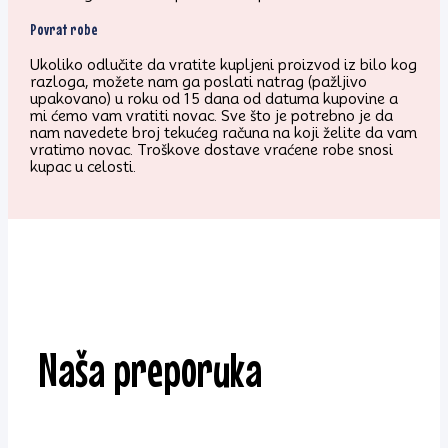
Povrat robe
Ukoliko odlučite da vratite kupljeni proizvod iz bilo kog
razloga, možete nam ga poslati natrag (pažljivo
upakovano) u roku od 15 dana od datuma kupovine a
mi ćemo vam vratiti novac. Sve što je potrebno je da
nam navedete broj tekućeg računa na koji želite da vam
vratimo novac. Troškove dostave vraćene robe snosi
kupac u celosti.
Naša preporuka