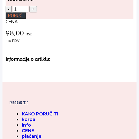
Kartonski
tanjiri
PORUČI
beli
CENA:
15/1
količina
98,00
RSD
- sa PDV
Informacije o artiklu:
INFORMACIJE
KAKO PORUČITI
korpa
info
CENE
plaćanje