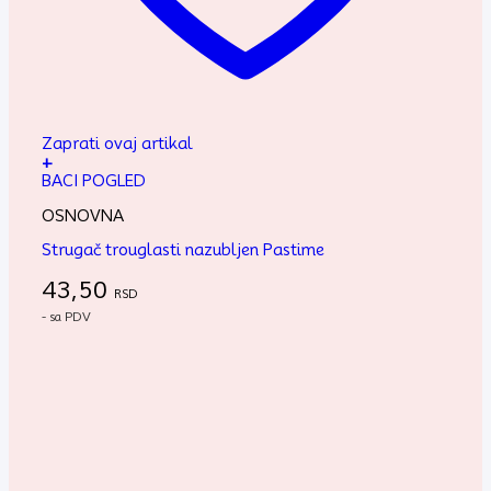
Zaprati ovaj artikal
+
BACI POGLED
OSNOVNA
Strugač trouglasti nazubljen Pastime
43,50
RSD
- sa PDV