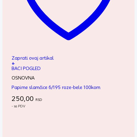
Zaprati ovaj artikal
+
BACI POGLED
OSNOVNA
Papirne slamčice 6/195 roze-bele 100kom
250,00
RSD
- sa PDV