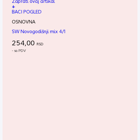
Zaprati ovaj artikal
+
BACI POGLED
OSNOVNA
SW Novogodišnji mix 4/1
254,00
RSD
- sa PDV