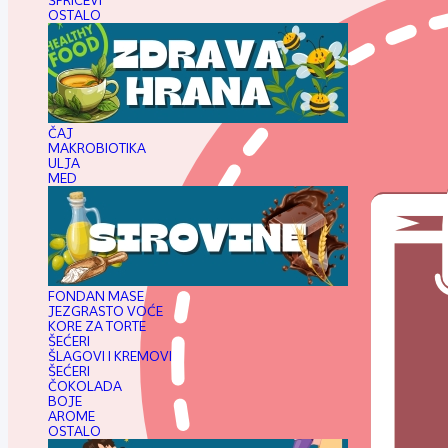
ŠPRICEVI
OSTALO
ČAJ
MAKROBIOTIKA
ULJA
MED
FONDAN MASE
JEZGRASTO VOĆE
KORE ZA TORTE
ŠEĆERI
ŠLAGOVI I KREMOVI
ŠEĆERI
ČOKOLADA
BOJE
AROME
OSTALO