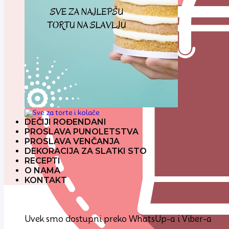
DEČIJI ROĐENDANI
PROSLAVA PUNOLETSTVA
PROSLAVA VENČANJA
DEKORACIJA ZA SLATKI STO
RECEPTI
O NAMA
KONTAKT
Uvek smo dostupni preko WhatsUp-a i Viber-a