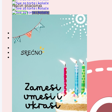
Način plaćanja
Pretraga
za: