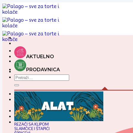
Preskoči
na
sadržaj
AKTUELNO
PRODAVNICA
Pretraga
za:
Pratim
REZAČI SA KLIPOM
SLAMČICE I ŠTAPIĆI