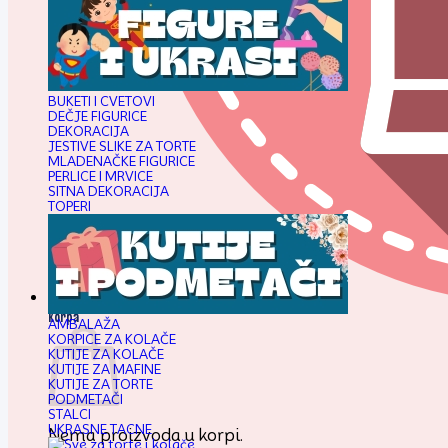
BUKETI I CVETOVI
DEČJE FIGURICE
DEKORACIJA
JESTIVE SLIKE ZA TORTE
MLADENAČKE FIGURICE
PERLICE I MRVICE
SITNA DEKORACIJA
TOPERI
0,00
RSD
Korpa
AMBALAŽA
KORPICE ZA KOLAČE
KUTIJE ZA KOLAČE
KUTIJE ZA MAFINE
KUTIJE ZA TORTE
PODMETAČI
STALCI
UKRASNE TACNE
Nema proizvoda u korpi.