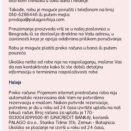
bilo kom trenutku u toku dana i nedelje.
Takođe, robu je moguće poručiti i telefonom na broj:
060-6286446 ili putem mejla:
prodaja@palagosrbija.com .
Preuzimanje proizvoda vrši se u našoj poslovnici u
Beogradu ili se dostavlja direktno na Vašu adresu, u
zavisnosti koja je opcija odabrana prilikom poručivanja.
Robu je moguće platiti preko računa u banci ili putem
pouzeća.
Ukoliko nešto od robe nije na raspolaganju, molimo Vas
da nas kontaktirate kako bi ste dobili detaljnu
informaciju o terminima raspoloživosti robe.
Plaćanje
Preko računa: Prijemom internet predračuna roba niju
automatski rezervisana dok Vam ne potvrdimo
rezervaciju e-mailom. Nakon potvrde rezervacije,
potrebno je da u roku od 24 časa izvršite uplatu na naš
tekući račun. Broj računa za uplatu je 170-
0030043099000-81 (UNICREDIT BANKA), korisnik
PALAGO d.o.o., Stanka Tišme 31b, Zemun - Batajnica.
Ukoliko se plaćanje ne izvrši u roku od 24 časa,