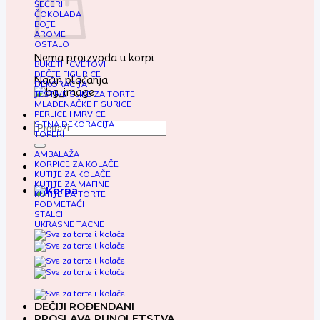
ŠEĆERI
ČOKOLADA
BOJE
AROME
OSTALO
Nema proizvoda u korpi.
BUKETI I CVETOVI
DEČJE FIGURICE
Način plaćanja
DEKORACIJA
JESTIVE SLIKE ZA TORTE
MLADENAČKE FIGURICE
PERLICE I MRVICE
SITNA DEKORACIJA
Pretraga
TOPERI
za:
AMBALAŽA
KORPICE ZA KOLAČE
KUTIJE ZA KOLAČE
KUTIJE ZA MAFINE
KUTIJE ZA TORTE
PODMETAČI
STALCI
UKRASNE TACNE
DEČIJI ROĐENDANI
PROSLAVA PUNOLETSTVA