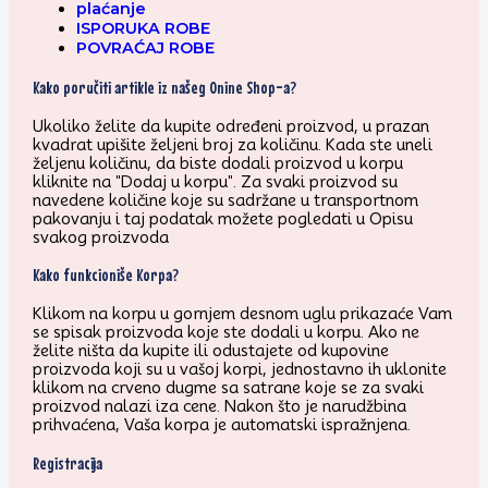
plaćanje
ISPORUKA ROBE
POVRAĆAJ ROBE
Kako poručiti artikle iz našeg Onine Shop-a?
Ukoliko želite da kupite određeni proizvod, u prazan
kvadrat upišite željeni broj za količinu. Kada ste uneli
željenu količinu, da biste dodali proizvod u korpu
kliknite na "Dodaj u korpu". Za svaki proizvod su
navedene količine koje su sadržane u transportnom
pakovanju i taj podatak možete pogledati u Opisu
svakog proizvoda
Kako funkcioniše Korpa?
Klikom na korpu u gornjem desnom uglu prikazaće Vam
se spisak proizvoda koje ste dodali u korpu. Ako ne
želite ništa da kupite ili odustajete od kupovine
proizvoda koji su u vašoj korpi, jednostavno ih uklonite
klikom na crveno dugme sa satrane koje se za svaki
proizvod nalazi iza cene. Nakon što je narudžbina
prihvaćena, Vaša korpa je automatski ispražnjena.
Registracija