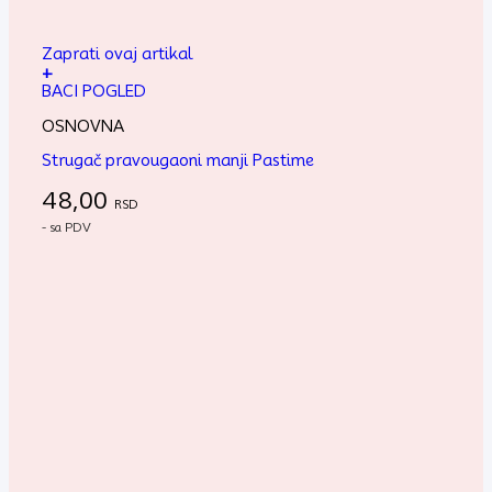
Zaprati ovaj artikal
+
BACI POGLED
OSNOVNA
Strugač pravougaoni manji Pastime
48,00
RSD
- sa PDV