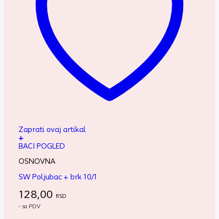
Zaprati ovaj artikal
+
BACI POGLED
OSNOVNA
SW Poljubac + brk 10/1
128,00
RSD
- sa PDV