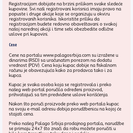
Registracijom dobijate na brzini prilikom svake sledeće
kupovine. Svi naši registrovani korisnici imaju pravo na
popuste i druge akcije koje se organizuju u okviru
registrovanih korisnika. Iskoristite priliku da
registracijom budete redovno obaveštavani o svakoj
našoj narednoj akciji i time sebi obezbedite odlične
uslove pri kupovini.
Cene
Cene na portalu www.palagosrbija.com su izražene u
dinarima (RSD) sa uračunatim porezom na dodatu
vrednost (PDV). Cena koju kupac dobije na fiskalnom
računu je obavezujuća kako za prodavca tako i za
kupca.
Kupac je svaka osoba koja se registrovala i preko
našeg web portal poručila određeni proizvod,
prihvatajući sa tim predviđene uslove korišćenja.
Nakon što poruči proizvode preko web portala kupac
na svoju e-mail adresu dobija porudžbenicu na kojoj će
stajati cena.
Preko našeg Palago Srbija prodajnog portala, narudžbe
se primaju 24x7 što znači da robu možete poručiti u