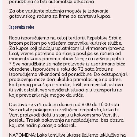
porudžbina će biti automatski otkazana.
Za obe varijante plaćanja moguće je izdavanje
gotovinskog računa za firme po zahrtevu kupca.
Isporuka robe
Robu isporučujemo na celoj teritoriji Republike Srbije
brzom poštom po važećem cenovniku kurirske službe.
Za kupce koji plaćaju uplatnicom ili virmanom (pravna
lica), vreme potrebno do slanja pošiljke se računa od
momenta kada primimo obaveštenje o izvršenoj uplati.
* Sve narudžbine za naše proizvode iz asortimana biće
obrađene i isporučene u roku do 72 sata (robu ne
isporučujemo vikendom) od porudžbine. Do odstupanja i
produženja može doći ukoliko primalac nije na adresi
kod prvog pokušaja isporuke, loših vremenskih uslova
ili svih ostalih nepredviđenih situacija u transportu na
koje prevoznik nije mogao da utiče.
Dostava se vrši radnim danom od 8:00 do 16:00 sati.
Sve artikle pakujemo u zaštićenu ambalažu, kako bi
Vam proizvodi došli u stanju u kakvom smo Vam ih i
poslali. Trošak pakovanja ne naplaćujemo, bez obzira
koji ste način plaćanja odabrali.
NAPOMENA: Lako lomljive ukrase šaljemo isključivo na