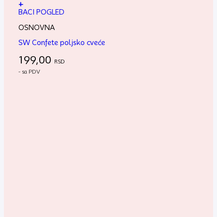
+
BACI POGLED
OSNOVNA
SW Confete poljsko cveće
199,00
RSD
- sa PDV