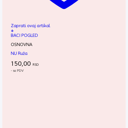
Zaprati ovaj artikal
+
BACI POGLED
OSNOVNA
NU Ruža
150,00
RSD
- sa PDV