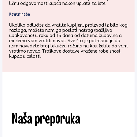
ličnu odgovornost kupca nakon uplate za iste.
Povrat robe
Ukoliko odlučite da vratite kupljeni proizvod iz bilo kog
razloga, možete nam ga poslati natrag (pažljivo
upakovano) u roku od 15 dana od datuma kupovine a
mi ćemo vam vratiti novac. Sve što je potrebno je da
nam navedete broj tekućeg računa na koji želite da vam
vratimo novac. Troškove dostave vraćene robe snosi
kupac u celosti.
Naša preporuka