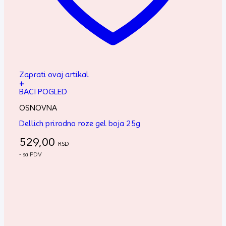
Zaprati ovaj artikal
+
BACI POGLED
OSNOVNA
Dellich prirodno roze gel boja 25g
529,00
RSD
- sa PDV