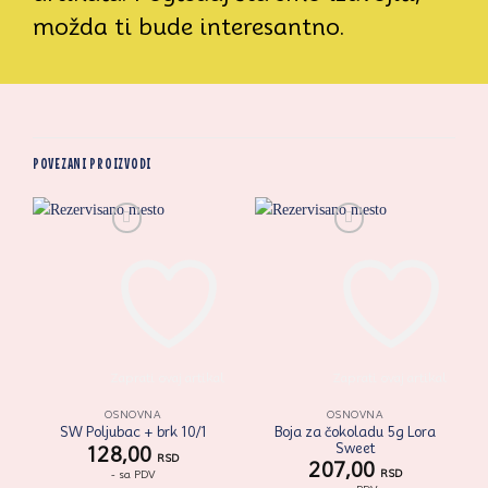
možda ti bude interesantno.
POVEZANI PROIZVODI
Zaprati ovaj artikal
Zaprati ovaj artikal
OSNOVNA
OSNOVNA
Boja za čokoladu 5g Lora
SW Poljubac + brk 10/1
Sweet
128,00
RSD
207,00
RSD
- sa PDV