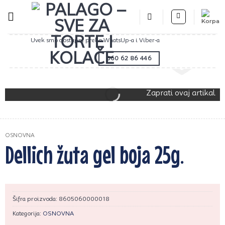
Preskoči
na
sadržaj
Uvek smo dostupni preko WhatsUp-a i Viber-a
060 62 86 446
Zaprati ovaj artikal
OSNOVNA
Dellich žuta gel boja 25g.
Šifra proizvoda:
8605060000018
Kategorija:
OSNOVNA