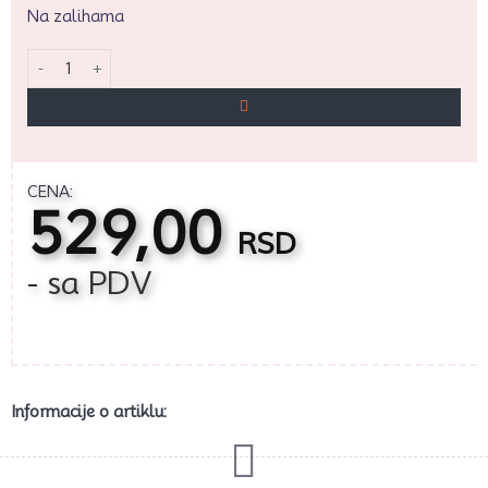
Na zalihama
Dellich žuta gel boja 25g. količina
CENA:
529,00
RSD
- sa PDV
Informacije o artiklu: