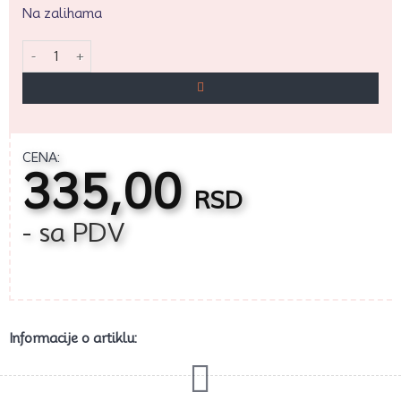
Na zalihama
Dellich tirkiz gel boja 13g. količina
CENA:
335,00
RSD
- sa PDV
Informacije o artiklu: