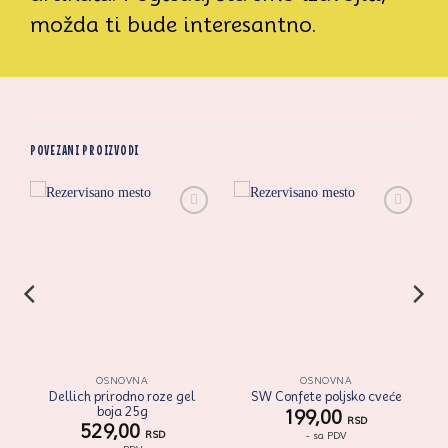
možda ti bude interesantno.
POVEZANI PROIZVODI
i
Zaprati
Zaprati
ovaj
ovaj
artikal
artikal
OSNOVNA
OSNOVNA
Dellich prirodno roze gel
SW Confete poljsko cveće
boja 25g
199,00
RSD
529,00
RSD
- sa PDV