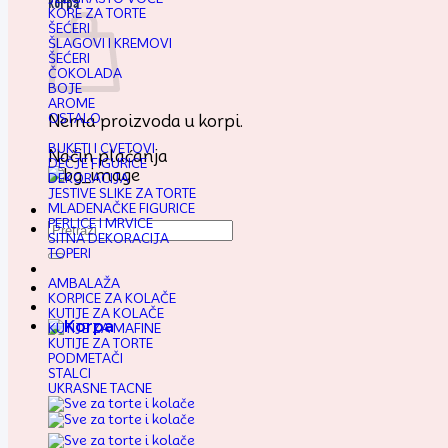
Korpa
KORE ZA TORTE
ŠEĆERI
ŠLAGOVI I KREMOVI
ŠEĆERI
ČOKOLADA
BOJE
AROME
OSTALO
Nema proizvoda u korpi.
BUKETI I CVETOVI
Način plaćanja
DEČJE FIGURICE
DEKORACIJA
JESTIVE SLIKE ZA TORTE
MLADENAČKE FIGURICE
PERLICE I MRVICE
Pretraga
SITNA DEKORACIJA
za:
TOPERI
AMBALAŽA
KORPICE ZA KOLAČE
KUTIJE ZA KOLAČE
KUTIJE ZA MAFINE
KUTIJE ZA TORTE
PODMETAČI
STALCI
UKRASNE TACNE