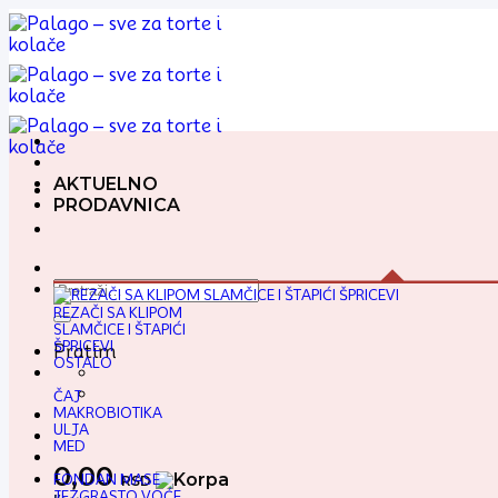
Preskoči
na
sadržaj
AKTUELNO
PRODAVNICA
Pretraga
za:
REZAČI SA KLIPOM
SLAMČICE I ŠTAPIĆI
ŠPRICEVI
Pratim
OSTALO
ČAJ
MAKROBIOTIKA
ULJA
MED
0,00
FONDAN MASE
RSD
JEZGRASTO VOĆE