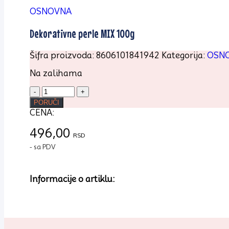
OSNOVNA
Dekorativne perle MIX 100g
Šifra proizvoda:
8606101841942
Kategorija:
OSN
Na zalihama
Dekorativne
perle
PORUČI
MIX
CENA:
100g
količina
496,00
RSD
- sa PDV
Informacije o artiklu: