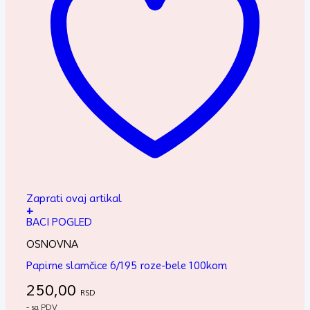
Zaprati ovaj artikal
+
BACI POGLED
OSNOVNA
Papirne slamčice 6/195 roze-bele 100kom
250,00
RSD
- sa PDV