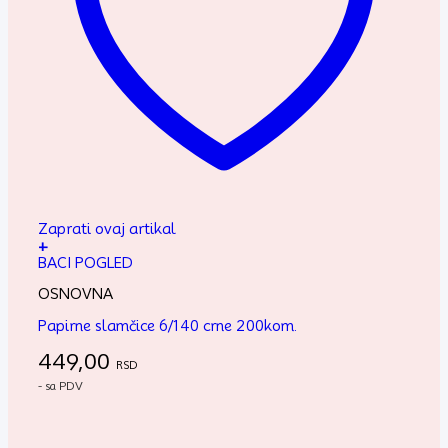
Zaprati ovaj artikal
+
BACI POGLED
OSNOVNA
Papirne slamčice 6/140 crne 200kom.
449,00
RSD
- sa PDV