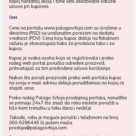
našoj narednoj akciji i time sebi obezbedite odlične
uslove pri kupovini.
Cene
Cene na portalu www.palagosrbija.com su izražene u
dinarima (RSD) sa uračunatim porezom na dodatu
vrednost (PDV). Cena koju kupac dobije na fiskalnom
računu je obavezujuća kako za prodavca tako i za
kupca.
Kupac je svaka osoba koja se registrovala i preko
našeg web portal poručila određeni proizvod,
prihvatajući sa tim predviđene uslove korišćenja.
Nakon što poruči proizvode preko web portala kupac
na svoju e-mail adresu dobija porudžbenicu na kojoj će
stajati cena.
Preko našeg Palago Srbija prodajnog portala, narudžbe
se primaju 24x7 što znači da robu možete poručiti u
bilo kom trenutku u toku dana i nedelje.
Takođe, robu je moguće poručiti i telefonom na broj:
060-6286446 ili putem mejla:
prodaja@palagosrbija.com .