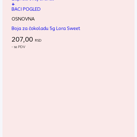
+
BACI POGLED
OSNOVNA
Boja za čokoladu 5g Lora Sweet
207,00
RSD
- sa PDV