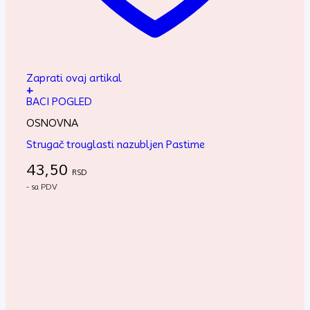
Zaprati ovaj artikal
+
BACI POGLED
OSNOVNA
Strugač trouglasti nazubljen Pastime
43,50
RSD
- sa PDV