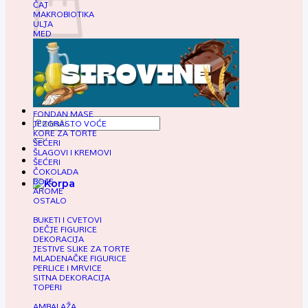
ČAJ
MAKROBIOTIKA
ULJA
MED
Nema proizvoda u korpi.
Način plaćanja
FONDAN MASE
Pretraga
JEZGRASTO VOĆE
za:
KORE ZA TORTE
ŠEĆERI
ŠLAGOVI I KREMOVI
ŠEĆERI
ČOKOLADA
BOJE
AROME
OSTALO
BUKETI I CVETOVI
DEČJE FIGURICE
DEKORACIJA
JESTIVE SLIKE ZA TORTE
MLADENAČKE FIGURICE
PERLICE I MRVICE
SITNA DEKORACIJA
TOPERI
AMBALAŽA