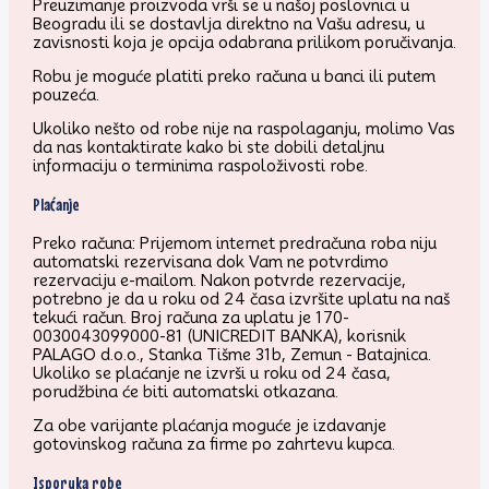
Preuzimanje proizvoda vrši se u našoj poslovnici u
Beogradu ili se dostavlja direktno na Vašu adresu, u
zavisnosti koja je opcija odabrana prilikom poručivanja.
Robu je moguće platiti preko računa u banci ili putem
pouzeća.
Ukoliko nešto od robe nije na raspolaganju, molimo Vas
da nas kontaktirate kako bi ste dobili detaljnu
informaciju o terminima raspoloživosti robe.
Plaćanje
Preko računa: Prijemom internet predračuna roba niju
automatski rezervisana dok Vam ne potvrdimo
rezervaciju e-mailom. Nakon potvrde rezervacije,
potrebno je da u roku od 24 časa izvršite uplatu na naš
tekući račun. Broj računa za uplatu je 170-
0030043099000-81 (UNICREDIT BANKA), korisnik
PALAGO d.o.o., Stanka Tišme 31b, Zemun - Batajnica.
Ukoliko se plaćanje ne izvrši u roku od 24 časa,
porudžbina će biti automatski otkazana.
Za obe varijante plaćanja moguće je izdavanje
gotovinskog računa za firme po zahrtevu kupca.
Isporuka robe