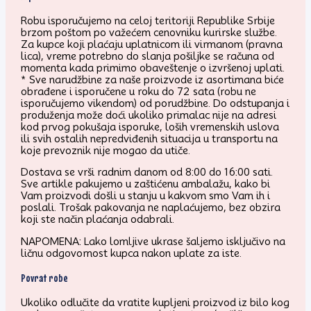
Robu isporučujemo na celoj teritoriji Republike Srbije
brzom poštom po važećem cenovniku kurirske službe.
Za kupce koji plaćaju uplatnicom ili virmanom (pravna
lica), vreme potrebno do slanja pošiljke se računa od
momenta kada primimo obaveštenje o izvršenoj uplati.
* Sve narudžbine za naše proizvode iz asortimana biće
obrađene i isporučene u roku do 72 sata (robu ne
isporučujemo vikendom) od porudžbine. Do odstupanja i
produženja može doći ukoliko primalac nije na adresi
kod prvog pokušaja isporuke, loših vremenskih uslova
ili svih ostalih nepredviđenih situacija u transportu na
koje prevoznik nije mogao da utiče.
Dostava se vrši radnim danom od 8:00 do 16:00 sati.
Sve artikle pakujemo u zaštićenu ambalažu, kako bi
Vam proizvodi došli u stanju u kakvom smo Vam ih i
poslali. Trošak pakovanja ne naplaćujemo, bez obzira
koji ste način plaćanja odabrali.
NAPOMENA: Lako lomljive ukrase šaljemo isključivo na
ličnu odgovornost kupca nakon uplate za iste.
Povrat robe
Ukoliko odlučite da vratite kupljeni proizvod iz bilo kog