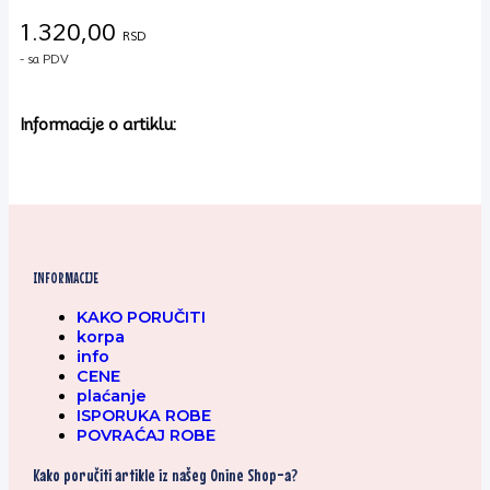
1kg
količina
1.320,00
RSD
- sa PDV
Informacije o artiklu:
INFORMACIJE
KAKO PORUČITI
korpa
info
CENE
plaćanje
ISPORUKA ROBE
POVRAĆAJ ROBE
Kako poručiti artikle iz našeg Onine Shop-a?