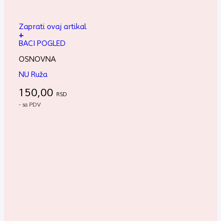
Zaprati ovaj artikal
+
BACI POGLED
OSNOVNA
NU Ruža
150,00
RSD
- sa PDV