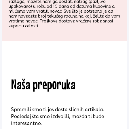
razloga, možete nam ga poslati natrag (pažljivo
upakovano) u roku od 15 dana od datuma kupovine a
mi ćemo vam vratiti novac. Sve što je potrebno je da
nam navedete broj tekućeg računa na koji želite da vam
vratimo novac. Troškove dostave vraćene robe snosi
kupac u celosti.
Naša preporuka
Spremili smo ti još dosta sličnih artikala.
Pogledaj šta smo izdvojili, možda ti bude
interesantno.