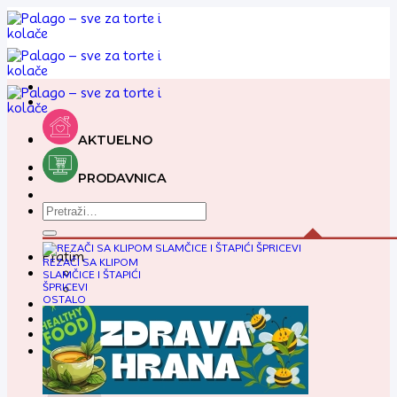
Preskoči
na
sadržaj
AKTUELNO
PRODAVNICA
Pretraga
za:
Pratim
REZAČI SA KLIPOM
SLAMČICE I ŠTAPIĆI
ŠPRICEVI
OSTALO
0,00
RSD
Korpa