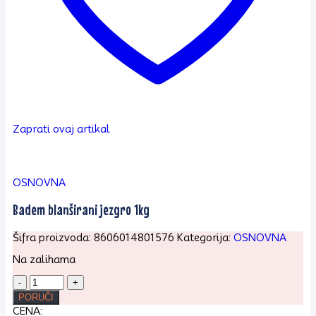
Zaprati ovaj artikal
OSNOVNA
Badem blanširani jezgro 1kg
Šifra proizvoda:
8606014801576
Kategorija:
OSNOVNA
Na zalihama
Badem
blanširani
PORUČI
jezgro
CENA: