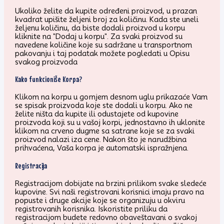
Ukoliko želite da kupite određeni proizvod, u prazan
kvadrat upišite željeni broj za količinu. Kada ste uneli
željenu količinu, da biste dodali proizvod u korpu
kliknite na "Dodaj u korpu". Za svaki proizvod su
navedene količine koje su sadržane u transportnom
pakovanju i taj podatak možete pogledati u Opisu
svakog proizvoda
Kako funkcioniše Korpa?
Klikom na korpu u gornjem desnom uglu prikazaće Vam
se spisak proizvoda koje ste dodali u korpu. Ako ne
želite ništa da kupite ili odustajete od kupovine
proizvoda koji su u vašoj korpi, jednostavno ih uklonite
klikom na crveno dugme sa satrane koje se za svaki
proizvod nalazi iza cene. Nakon što je narudžbina
prihvaćena, Vaša korpa je automatski ispražnjena.
Registracija
Registracijom dobijate na brzini prilikom svake sledeće
kupovine. Svi naši registrovani korisnici imaju pravo na
popuste i druge akcije koje se organizuju u okviru
registrovanih korisnika. Iskoristite priliku da
registracijom budete redovno obaveštavani o svakoj