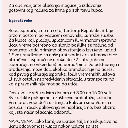
Za obe varijante plaćanja moguće je izdavanje
gotovinskog računa za firme po zahrtevu kupca.
Isporuka robe
Robu isporučujemo na celoj teritoriji Republike Srbije
brzom poštom po važećem cenovniku kurirske službe.
Za kupce koji plaćaju uplatnicom ili virmanom (pravna
lica), vreme potrebno do slanja pošiljke se računa od
momenta kada primimo obaveštenje o izvršenoj uplati.
* Sve narudžbine za naše proizvode iz asortimana biće
obrađene i isporučene u roku do 72 sata (robu ne
isporučujemo vikendom) od porudžbine. Do odstupanja i
produženja može doći ukoliko primalac nije na adresi
kod prvog pokušaja isporuke, loših vremenskih uslova
ili svih ostalih nepredviđenih situacija u transportu na
koje prevoznik nije mogao da utiče.
Dostava se vrši radnim danom od 8:00 do 16:00 sati.
Sve artikle pakujemo u zaštićenu ambalažu, kako bi
Vam proizvodi došli u stanju u kakvom smo Vam ih i
poslali. Trošak pakovanja ne naplaćujemo, bez obzira
koji ste način plaćanja odabrali.
NAPOMENA: Lako lomljive ukrase šaljemo isključivo na
ličnu odgovornost kupca nakon uplate za iste.