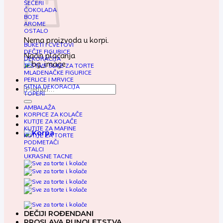
ŠEĆERI
ČOKOLADA
BOJE
AROME
OSTALO
Nema proizvoda u korpi.
BUKETI I CVETOVI
DEČJE FIGURICE
Način plaćanja
DEKORACIJA
JESTIVE SLIKE ZA TORTE
MLADENAČKE FIGURICE
PERLICE I MRVICE
SITNA DEKORACIJA
Pretraga
TOPERI
za:
AMBALAŽA
KORPICE ZA KOLAČE
KUTIJE ZA KOLAČE
KUTIJE ZA MAFINE
KUTIJE ZA TORTE
PODMETAČI
STALCI
UKRASNE TACNE
DEČIJI ROĐENDANI
PROSLAVA PUNOLETSTVA