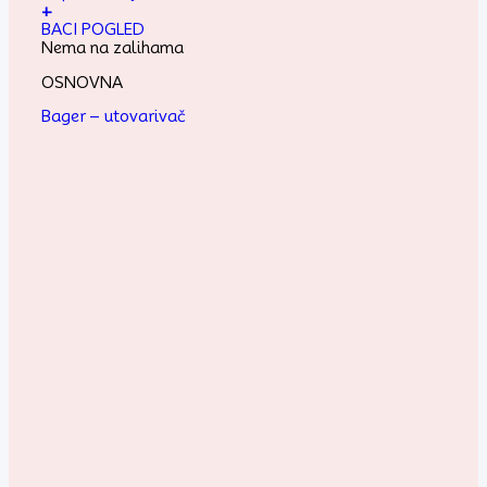
+
BACI POGLED
Nema na zalihama
OSNOVNA
Bager – utovarivač