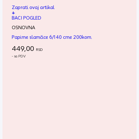
Zaprati ovaj artikal
+
BACI POGLED
OSNOVNA
Papirne slamčice 6/140 crne 200kom.
449,00
RSD
- sa PDV