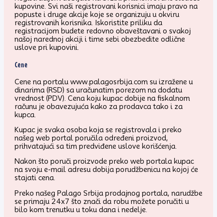
kupovine. Svi naši registrovani korisnici imaju pravo na
popuste i druge akcije koje se organizuju u okviru
registrovanih korisnika. Iskoristite priliku da
registracijom budete redovno obaveštavani o svakoj
našoj narednoj akciji i time sebi obezbedite odlične
uslove pri kupovini.
Cene
Cene na portalu www.palagosrbija.com su izražene u
dinarima (RSD) sa uračunatim porezom na dodatu
vrednost (PDV). Cena koju kupac dobije na fiskalnom
računu je obavezujuća kako za prodavca tako i za
kupca.
Kupac je svaka osoba koja se registrovala i preko
našeg web portal poručila određeni proizvod,
prihvatajući sa tim predviđene uslove korišćenja.
Nakon što poruči proizvode preko web portala kupac
na svoju e-mail adresu dobija porudžbenicu na kojoj će
stajati cena.
Preko našeg Palago Srbija prodajnog portala, narudžbe
se primaju 24x7 što znači da robu možete poručiti u
bilo kom trenutku u toku dana i nedelje.