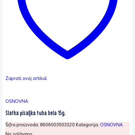
Zaprati ovaj artikal
OSNOVNA
Slatka pisaljka tuba bela 15g.
Šifra proizvoda:
8606003503320
Kategorija:
OSNOVNA
Na zalihama