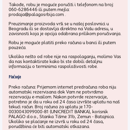
Takođe, robu je moguće poručiti i telefonom na broj:
060-6286446 ili putem mejla:
prodaja@palagosrbija.com .
Preuzimanje proizvoda vrši se u našoj poslovnici u
Beogradu ili se dostavlja direktno na Vašu adresu, u
zavisnosti koja je opcija odabrana prilikom poručivanja.
Robu je moguće platiti preko računa u banci ili putem
pouzeća.
Ukoliko nešto od robe nije na raspolaganju, molimo Vas
da nas kontaktirate kako bi ste dobili detaljnu
informaciju o terminima raspoloživosti robe.
Plaćanje
Preko računa: Prijemom internet predračuna roba niju
automatski rezervisana dok Vam ne potvrdimo
rezervaciju e-mailom. Nakon potvrde rezervacije,
potrebno je da u roku od 24 časa izvršite uplatu na naš
tekući račun. Broj računa za uplatu je 170-
0030043099000-81 (UNICREDIT BANKA), korisnik
PALAGO d.o.o., Stanka Tišme 31b, Zemun - Batajnica.
Ukoliko se plaćanje ne izvrši u roku od 24 časa,
porudžbina će biti automatski otkazana.