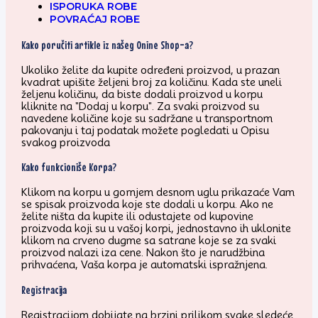
ISPORUKA ROBE
POVRAĆAJ ROBE
Kako poručiti artikle iz našeg Onine Shop-a?
Ukoliko želite da kupite određeni proizvod, u prazan
kvadrat upišite željeni broj za količinu. Kada ste uneli
željenu količinu, da biste dodali proizvod u korpu
kliknite na "Dodaj u korpu". Za svaki proizvod su
navedene količine koje su sadržane u transportnom
pakovanju i taj podatak možete pogledati u Opisu
svakog proizvoda
Kako funkcioniše Korpa?
Klikom na korpu u gornjem desnom uglu prikazaće Vam
se spisak proizvoda koje ste dodali u korpu. Ako ne
želite ništa da kupite ili odustajete od kupovine
proizvoda koji su u vašoj korpi, jednostavno ih uklonite
klikom na crveno dugme sa satrane koje se za svaki
proizvod nalazi iza cene. Nakon što je narudžbina
prihvaćena, Vaša korpa je automatski ispražnjena.
Registracija
Registracijom dobijate na brzini prilikom svake sledeće