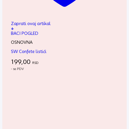
Zaprati ovaj artikal
+
BACI POGLED
OSNOVNA
SW Confete listići
199,00
RSD
- sa PDV