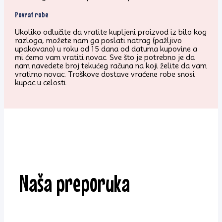
Povrat robe
Ukoliko odlučite da vratite kupljeni proizvod iz bilo kog
razloga, možete nam ga poslati natrag (pažljivo
upakovano) u roku od 15 dana od datuma kupovine a
mi ćemo vam vratiti novac. Sve što je potrebno je da
nam navedete broj tekućeg računa na koji želite da vam
vratimo novac. Troškove dostave vraćene robe snosi
kupac u celosti.
Naša preporuka