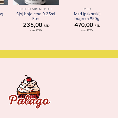
PREHRAMBENE BOJE
MED
3g.
Sjaj boja crna 0,25ml.
Med (pekarski)
Eter.
bagrem 950g.
235,00
470,00
RSD
RSD
- sa PDV
- sa PDV