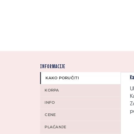
INFORMACIJE
Ka
KAKO PORUČITI
U
KORPA
K
INFO
Z
p
CENE
PLAĆANJE