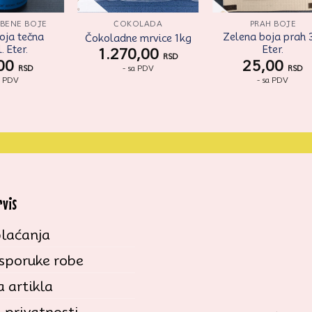
BENE BOJE
ČOKOLADA
PRAH BOJE
oja tečna
Zelena boja prah 
Čokoladne mrvice 1kg
. Eter.
Eter.
1.270,00
RSD
,00
25,00
- sa PDV
RSD
RSD
a PDV
- sa PDV
rvis
laćanja
isporuke robe
 artikla
a privatnosti