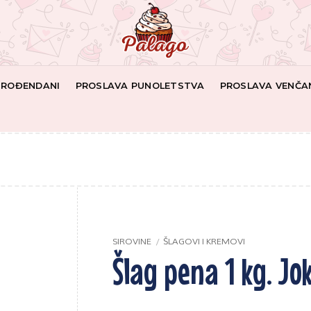
I ROĐENDANI
PROSLAVA PUNOLETSTVA
PROSLAVA VENČA
SIROVINE
/
ŠLAGOVI I KREMOVI
Šlag pena 1 kg. Jo