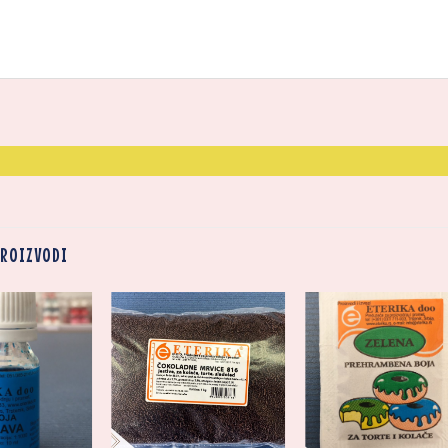
PROIZVODI
Zaprati
Zaprati
Zapr
ovaj
ovaj
ov
artikal
artikal
arti