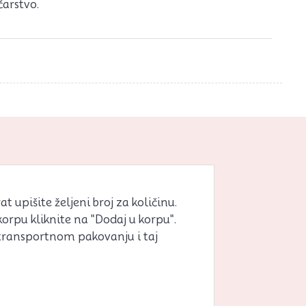
čarstvo.
 upišite željeni broj za količinu.
korpu kliknite na "Dodaj u korpu".
 transportnom pakovanju i taj