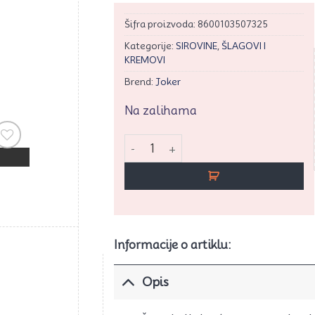
Šifra proizvoda:
8600103507325
Kategorije:
SIROVINE
,
ŠLAGOVI I
KREMOVI
Brend:
Joker
Na zalihama
Šlag pena 1 kg. Joker količina
rati
vaj
ikal
Informacije o artiklu:
Opis