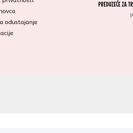
PREDUZEĆE ZA T
 novca
P
a odustajanje
acije