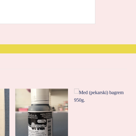
ati
Zaprati
Zaprati
aj
ovaj
ovaj
kal
artikal
artikal