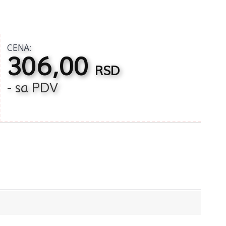
CENA:
306,00
RSD
- sa PDV