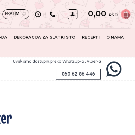
0,00
PRATIM
RSD
NJA
DEKORACIJA ZA SLATKI STO
RECEPTI
O NAMA
Uvek smo dostupni preko WhatsUp-a i Viber-a
060 62 86 446
ker