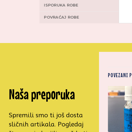
ISPORUKA ROBE
POVRAĆAJ ROBE
POVEZANI 
Naša preporuka
Zaprati
Zaprati
ovaj
ovaj
artikal
artikal
Spremili smo ti još dosta
sličnih artikala. Pogledaj