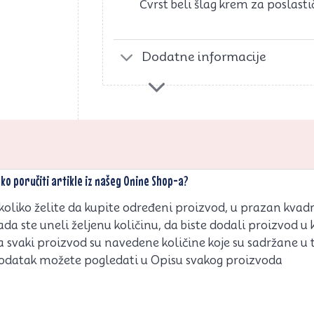
Čvrst beli šlag krem za poslasti
Dodatne informacije
ko poručiti artikle iz našeg Onine Shop-a?
koliko želite da kupite određeni proizvod, u prazan kvadrat
ada ste uneli željenu količinu, da biste dodali proizvod u 
a svaki proizvod su navedene količine koje su sadržane u
odatak možete pogledati u Opisu svakog proizvoda