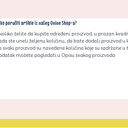
ko poručiti artikle iz našeg Onine Shop-a?
koliko želite da kupite određeni proizvod, u prazan kvadrat
ada ste uneli željenu količinu, da biste dodali proizvod u 
a svaki proizvod su navedene količine koje su sadržane u
odatak možete pogledati u Opisu svakog proizvoda