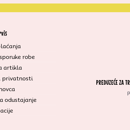
rvis
laćanja
isporuke robe
 artikla
a privatnosti
PREDUZEĆE ZA T
 novca
P
a odustajanje
acije