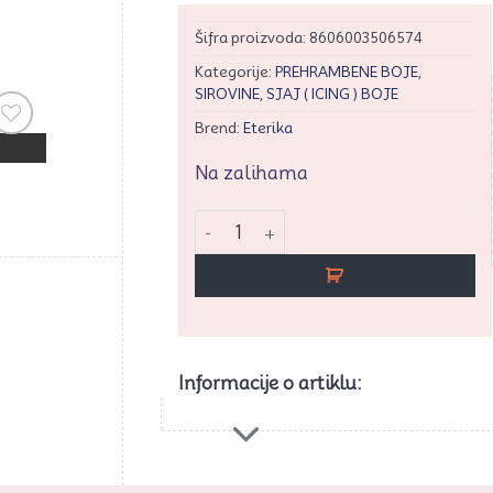
Šifra proizvoda:
8606003506574
Kategorije:
PREHRAMBENE BOJE
,
SIROVINE
,
SJAJ ( ICING ) BOJE
Brend:
Eterika
rati
Na zalihama
vaj
ikal
Sjaj boja čokoladna 0,25ml. Et količina
Informacije o artiklu: