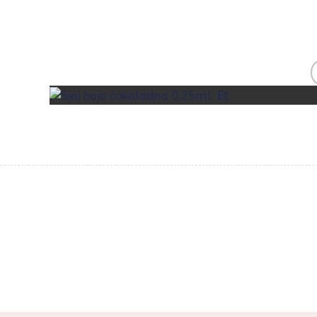
Zap
o
art