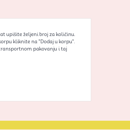
 upišite željeni broj za količinu.
korpu kliknite na "Dodaj u korpu".
 transportnom pakovanju i taj