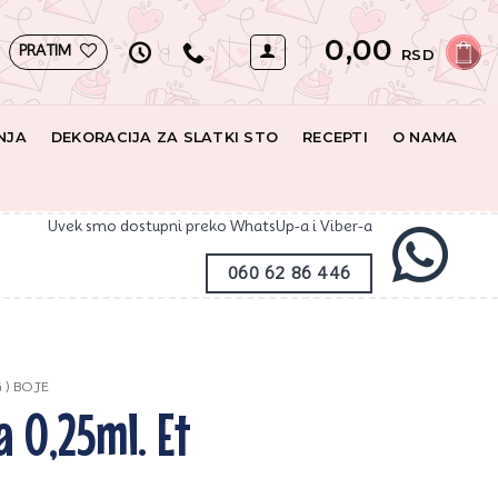
0,00
PRATIM
RSD
NJA
DEKORACIJA ZA SLATKI STO
RECEPTI
O NAMA
Uvek smo dostupni preko WhatsUp-a i Viber-a
060 62 86 446
G ) BOJE
a 0,25ml. Et