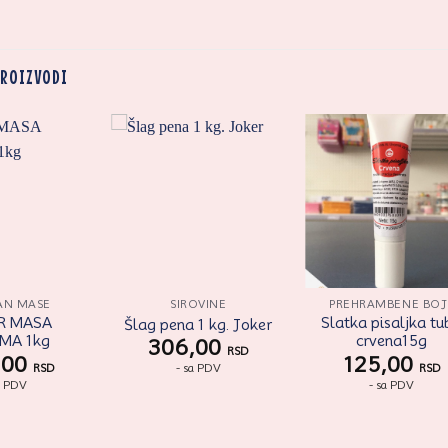
PROIZVODI
Zaprati
Zaprati
Zapr
ovaj
ovaj
ov
artikal
artikal
arti
AN MASE
SIROVINE
PREHRAMBENE BOJ
R MASA
Slatka pisaljka t
Šlag pena 1 kg. Joker
AMA 1kg
crvena15g
306,00
RSD
,00
125,00
- sa PDV
RSD
RSD
a PDV
- sa PDV