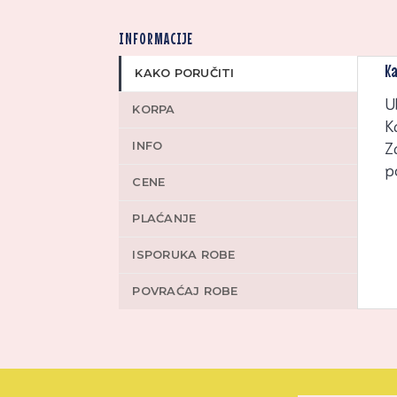
INFORMACIJE
Ka
KAKO PORUČITI
U
KORPA
K
INFO
Z
p
CENE
PLAĆANJE
ISPORUKA ROBE
POVRAĆAJ ROBE