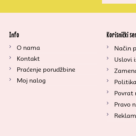
Info
Korisnički se
O nama
Način p
Kontakt
Uslovi 
Praćenje porudžbine
Zamena
Moj nalog
Politik
Povrat
Pravo n
Reklam