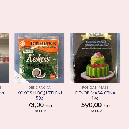
ati
Zaprati
Zaprati
aj
ovaj
ovaj
kal
artikal
artikal
E
DEKORACIJA
FONDAN MASE
uba
KOKOS U BOJI ZELENI
DEKOR MASA CRNA
50g
1kg
73,00
590,00
RSD
RSD
- sa PDV
- sa PDV