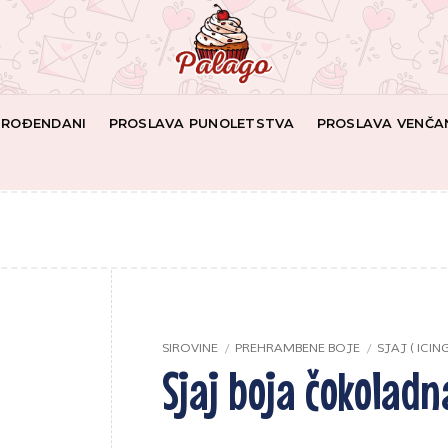
I ROĐENDANI
PROSLAVA PUNOLETSTVA
PROSLAVA VENČA
SIROVINE
/
PREHRAMBENE BOJE
/
SJAJ ( ICIN
Sjaj boja čokoladn