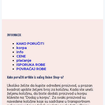
INFORMACIJE
KAKO PORUČITI
korpa
info
CENE
plaćanje
ISPORUKA ROBE
POVRAĆAJ ROBE
Kako poručiti artikle iz našeg Onine Shop-a?
Ukoliko želite da kupite određeni proizvod, u prazan
kvadrat upišite željeni broj za količinu. Kada ste uneli
željenu količinu, da biste dodali proizvod u korpu
kliknite na "Dodaj u korpu". Za svaki proizvod su
navedene količine koje su sadržane u transportnom