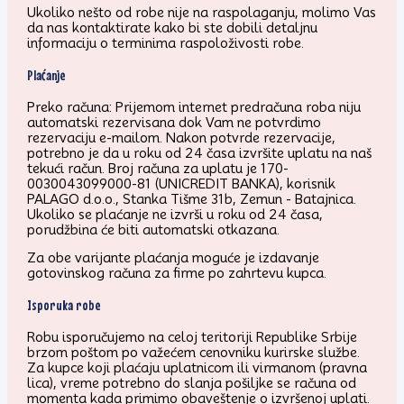
Ukoliko nešto od robe nije na raspolaganju, molimo Vas
da nas kontaktirate kako bi ste dobili detaljnu
informaciju o terminima raspoloživosti robe.
Plaćanje
Preko računa: Prijemom internet predračuna roba niju
automatski rezervisana dok Vam ne potvrdimo
rezervaciju e-mailom. Nakon potvrde rezervacije,
potrebno je da u roku od 24 časa izvršite uplatu na naš
tekući račun. Broj računa za uplatu je 170-
0030043099000-81 (UNICREDIT BANKA), korisnik
PALAGO d.o.o., Stanka Tišme 31b, Zemun - Batajnica.
Ukoliko se plaćanje ne izvrši u roku od 24 časa,
porudžbina će biti automatski otkazana.
Za obe varijante plaćanja moguće je izdavanje
gotovinskog računa za firme po zahrtevu kupca.
Isporuka robe
Robu isporučujemo na celoj teritoriji Republike Srbije
brzom poštom po važećem cenovniku kurirske službe.
Za kupce koji plaćaju uplatnicom ili virmanom (pravna
lica), vreme potrebno do slanja pošiljke se računa od
momenta kada primimo obaveštenje o izvršenoj uplati.