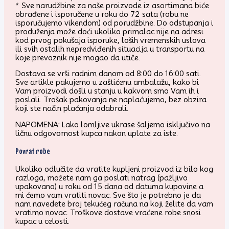
* Sve narudžbine za naše proizvode iz asortimana biće
obrađene i isporučene u roku do 72 sata (robu ne
isporučujemo vikendom) od porudžbine. Do odstupanja i
produženja može doći ukoliko primalac nije na adresi
kod prvog pokušaja isporuke, loših vremenskih uslova
ili svih ostalih nepredviđenih situacija u transportu na
koje prevoznik nije mogao da utiče.
Dostava se vrši radnim danom od 8:00 do 16:00 sati.
Sve artikle pakujemo u zaštićenu ambalažu, kako bi
Vam proizvodi došli u stanju u kakvom smo Vam ih i
poslali. Trošak pakovanja ne naplaćujemo, bez obzira
koji ste način plaćanja odabrali.
NAPOMENA: Lako lomljive ukrase šaljemo isključivo na
ličnu odgovornost kupca nakon uplate za iste.
Povrat robe
Ukoliko odlučite da vratite kupljeni proizvod iz bilo kog
razloga, možete nam ga poslati natrag (pažljivo
upakovano) u roku od 15 dana od datuma kupovine a
mi ćemo vam vratiti novac. Sve što je potrebno je da
nam navedete broj tekućeg računa na koji želite da vam
vratimo novac. Troškove dostave vraćene robe snosi
kupac u celosti.