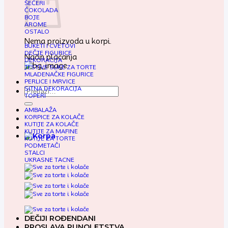
ŠEĆERI
ČOKOLADA
BOJE
AROME
OSTALO
Nema proizvoda u korpi.
BUKETI I CVETOVI
DEČJE FIGURICE
Način plaćanja
DEKORACIJA
JESTIVE SLIKE ZA TORTE
MLADENAČKE FIGURICE
PERLICE I MRVICE
SITNA DEKORACIJA
Pretraga
TOPERI
za:
AMBALAŽA
KORPICE ZA KOLAČE
KUTIJE ZA KOLAČE
KUTIJE ZA MAFINE
KUTIJE ZA TORTE
PODMETAČI
STALCI
UKRASNE TACNE
DEČIJI ROĐENDANI
PROSLAVA PUNOLETSTVA