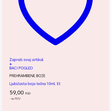
Zaprati ovaj artikal
+
BACI POGLED
PREHRAMBENE BOJE
Ljubičasta boja tečna 10ml. Et
59,00
RSD
- sa PDV