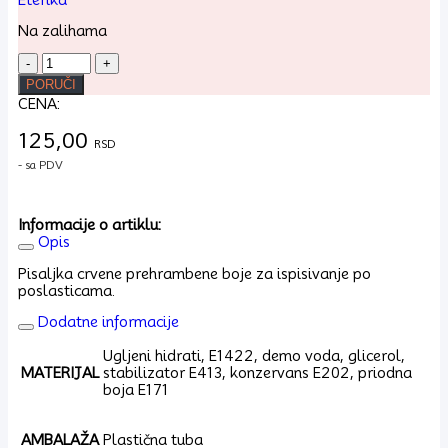
Na zalihama
Slatka
pisaljka
PORUČI
tuba
CENA:
crvena15g
količina
125,00
RSD
- sa PDV
Informacije o artiklu:
Opis
Pisaljka crvene prehrambene boje za ispisivanje po
poslasticama.
Dodatne informacije
Ugljeni hidrati, E1422, demo voda, glicerol,
MATERIJAL
stabilizator E413, konzervans E202, priodna
boja E171
AMBALAŽA
Plastična tuba