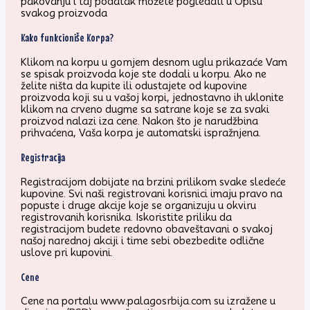
pakovanju i taj podatak možete pogledati u Opisu
svakog proizvoda
Kako funkcioniše Korpa?
Klikom na korpu u gornjem desnom uglu prikazaće Vam
se spisak proizvoda koje ste dodali u korpu. Ako ne
želite ništa da kupite ili odustajete od kupovine
proizvoda koji su u vašoj korpi, jednostavno ih uklonite
klikom na crveno dugme sa satrane koje se za svaki
proizvod nalazi iza cene. Nakon što je narudžbina
prihvaćena, Vaša korpa je automatski ispražnjena.
Registracija
Registracijom dobijate na brzini prilikom svake sledeće
kupovine. Svi naši registrovani korisnici imaju pravo na
popuste i druge akcije koje se organizuju u okviru
registrovanih korisnika. Iskoristite priliku da
registracijom budete redovno obaveštavani o svakoj
našoj narednoj akciji i time sebi obezbedite odlične
uslove pri kupovini.
Cene
Cene na portalu www.palagosrbija.com su izražene u