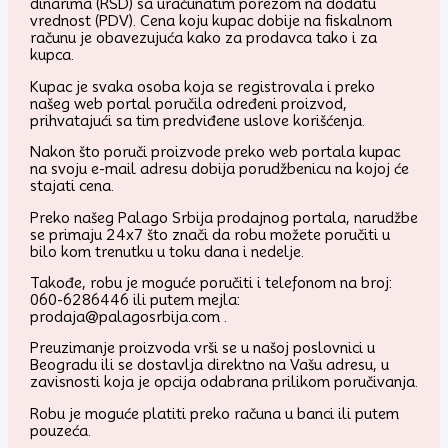
dinarima (RSD) sa uračunatim porezom na dodatu
vrednost (PDV). Cena koju kupac dobije na fiskalnom
računu je obavezujuća kako za prodavca tako i za
kupca.
Kupac je svaka osoba koja se registrovala i preko
našeg web portal poručila određeni proizvod,
prihvatajući sa tim predviđene uslove korišćenja.
Nakon što poruči proizvode preko web portala kupac
na svoju e-mail adresu dobija porudžbenicu na kojoj će
stajati cena.
Preko našeg Palago Srbija prodajnog portala, narudžbe
se primaju 24x7 što znači da robu možete poručiti u
bilo kom trenutku u toku dana i nedelje.
Takođe, robu je moguće poručiti i telefonom na broj:
060-6286446 ili putem mejla:
prodaja@palagosrbija.com .
Preuzimanje proizvoda vrši se u našoj poslovnici u
Beogradu ili se dostavlja direktno na Vašu adresu, u
zavisnosti koja je opcija odabrana prilikom poručivanja.
Robu je moguće platiti preko računa u banci ili putem
pouzeća.