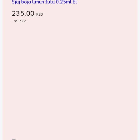
Sjaj boja limun žuta 0,25ml Et
235,00
RSD
- sa PDV