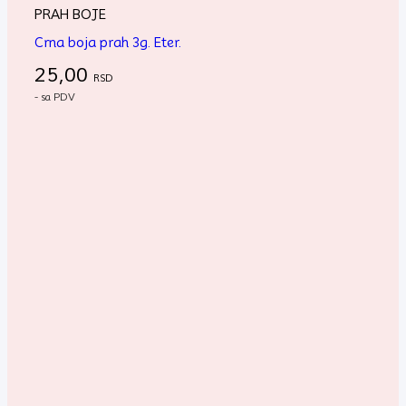
PRAH BOJE
Crna boja prah 3g. Eter.
25,00
RSD
- sa PDV