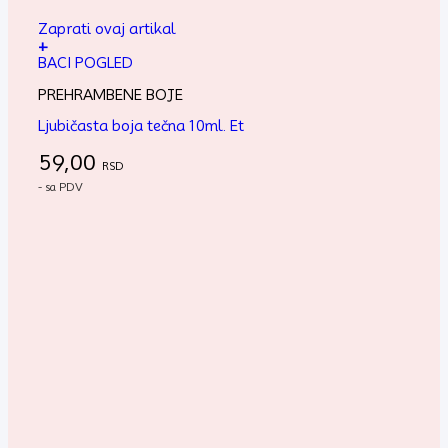
Zaprati ovaj artikal
+
BACI POGLED
PREHRAMBENE BOJE
Ljubičasta boja tečna 10ml. Et
59,00
RSD
- sa PDV