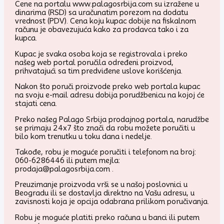
Cene na portalu www.palagosrbija.com su izražene u
dinarima (RSD) sa uračunatim porezom na dodatu
vrednost (PDV). Cena koju kupac dobije na fiskalnom
računu je obavezujuća kako za prodavca tako i za
kupca.
Kupac je svaka osoba koja se registrovala i preko
našeg web portal poručila određeni proizvod,
prihvatajući sa tim predviđene uslove korišćenja.
Nakon što poruči proizvode preko web portala kupac
na svoju e-mail adresu dobija porudžbenicu na kojoj će
stajati cena.
Preko našeg Palago Srbija prodajnog portala, narudžbe
se primaju 24x7 što znači da robu možete poručiti u
bilo kom trenutku u toku dana i nedelje.
Takođe, robu je moguće poručiti i telefonom na broj:
060-6286446 ili putem mejla:
prodaja@palagosrbija.com .
Preuzimanje proizvoda vrši se u našoj poslovnici u
Beogradu ili se dostavlja direktno na Vašu adresu, u
zavisnosti koja je opcija odabrana prilikom poručivanja.
Robu je moguće platiti preko računa u banci ili putem