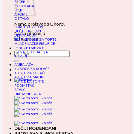
ŠEĆERI
ČOKOLADA
BOJE
AROME
OSTALO
Nema proizvoda u korpi.
BUKETI I CVETOVI
DEČJE FIGURICE
Način plaćanja
DEKORACIJA
JESTIVE SLIKE ZA TORTE
MLADENAČKE FIGURICE
PERLICE I MRVICE
SITNA DEKORACIJA
Pretraga
TOPERI
za:
AMBALAŽA
KORPICE ZA KOLAČE
KUTIJE ZA KOLAČE
KUTIJE ZA MAFINE
KUTIJE ZA TORTE
PODMETAČI
STALCI
UKRASNE TACNE
DEČIJI ROĐENDANI
PROSLAVA PUNOLETSTVA