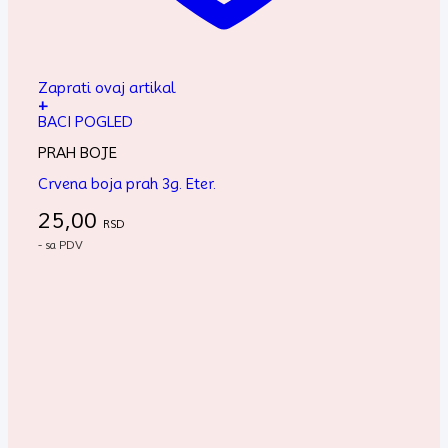
Zaprati ovaj artikal
+
BACI POGLED
PRAH BOJE
Crvena boja prah 3g. Eter.
25,00
RSD
- sa PDV