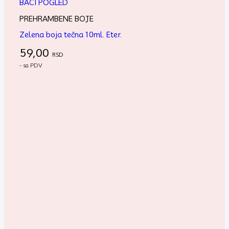
BACI POGLED
PREHRAMBENE BOJE
Zelena boja tečna 10ml. Eter.
59,00
RSD
- sa PDV