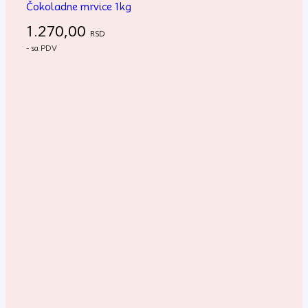
Čokoladne mrvice 1kg
1.270,00
RSD
- sa PDV