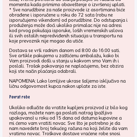
momenta kada primimo obaveštenje o izvršenoj uplati.
* Sve narudžbine za naše proizvode iz asortimana biće
obrađene i isporučene u roku do 72 sata (robu ne
isporučujemo vikendom) od porudžbine. Do odstupanja i
produženja može doći ukoliko primalac nije na adresi
kod prvog pokušaja isporuke, loših vremenskih uslova
ili svih ostalih nepredviđenih situacija u transportu na
koje prevoznik nije mogao da utiče.
Dostava se vrši radnim danom od 8:00 do 16:00 sati.
Sve artikle pakujemo u zaštićenu ambalažu, kako bi
Vam proizvodi došli u stanju u kakvom smo Vam ih i
poslali. Trošak pakovanja ne naplaćujemo, bez obzira
koji ste način plaćanja odabrali.
NAPOMENA: Lako lomljive ukrase šaljemo isključivo na
ličnu odgovornost kupca nakon uplate za iste.
Povrat robe
Ukoliko odlučite da vratite kupljeni proizvod iz bilo kog
razloga, možete nam ga poslati natrag (pažljivo
upakovano) u roku od 15 dana od datuma kupovine a
mi ćemo vam vratiti novac. Sve što je potrebno je da
nam navedete broj tekućeg računa na koji želite da vam
vratimo novac. Troškove dostave vraćene robe snosi