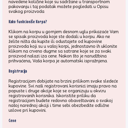
navedene količine koje su sadržane u transportnom
pakovanju i taj podatak možete pogledati u Opisu
svakog proizvoda
Kako funkcioniše Korpa?
Klikom na korpu u gornjem desnom uglu prikazaće Vam
se spisak proizvoda koje ste dodali u korpu. Ako ne
želite ništa da kupite ili odustajete od kupovine
proizvoda koji su u vašoj korpi, jednostavno ih uklonite
klikom na crveno dugme sa satrane koje se za svaki
proizvod nalazi iza cene. Nakon što je narudžbina
prihvaćena, Vaša korpa je automatski ispražnjena.
Registracija
Registracijom dobijate na brzini prilikom svake sledeće
kupovine. Svi naši registrovani korisnici imaju pravo na
popuste i druge akcije koje se organizuju u okviru
registrovanih korisnika. Iskoristite priliku da
registracijom budete redovno obaveštavani o svakoj
našoj narednoj akciji i time sebi obezbedite odlične
uslove pri kupovini.
Cene