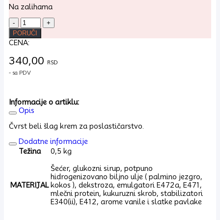
Na zalihama
Šlag
krem
PORUČI
beli
CENA:
500g.
Joker
340,00
količina
RSD
- sa PDV
Informacije o artiklu:
Opis
Čvrst beli šlag krem za poslastičarstvo.
Dodatne informacije
Težina
0,5 kg
Šećer, glukozni sirup, potpuno
hidrogenizovano biljno ulje ( palmino jezgro,
MATERIJAL
kokos ), dekstroza, emulgatori E472a, E471,
mlečni protein, kukuruzni skrob, stabilizatori
E340(ii), E412, arome vanile i slatke pavlake