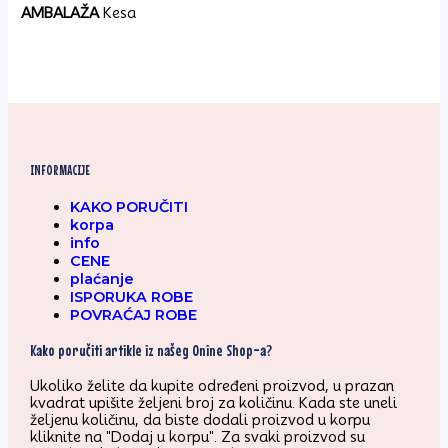
AMBALAŽA
Kesa
INFORMACIJE
KAKO PORUČITI
korpa
info
CENE
plaćanje
ISPORUKA ROBE
POVRAĆAJ ROBE
Kako poručiti artikle iz našeg Onine Shop-a?
Ukoliko želite da kupite određeni proizvod, u prazan
kvadrat upišite željeni broj za količinu. Kada ste uneli
željenu količinu, da biste dodali proizvod u korpu
kliknite na "Dodaj u korpu". Za svaki proizvod su