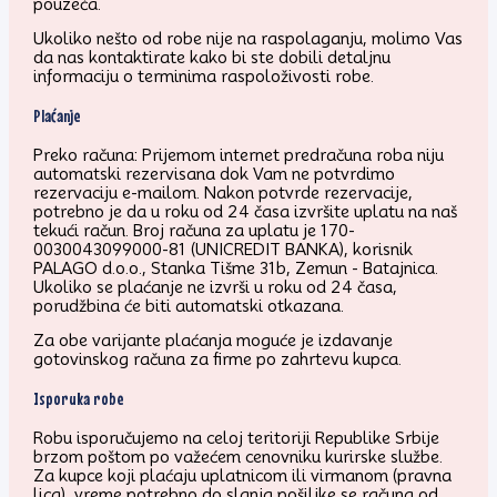
pouzeća.
Ukoliko nešto od robe nije na raspolaganju, molimo Vas
da nas kontaktirate kako bi ste dobili detaljnu
informaciju o terminima raspoloživosti robe.
Plaćanje
Preko računa: Prijemom internet predračuna roba niju
automatski rezervisana dok Vam ne potvrdimo
rezervaciju e-mailom. Nakon potvrde rezervacije,
potrebno je da u roku od 24 časa izvršite uplatu na naš
tekući račun. Broj računa za uplatu je 170-
0030043099000-81 (UNICREDIT BANKA), korisnik
PALAGO d.o.o., Stanka Tišme 31b, Zemun - Batajnica.
Ukoliko se plaćanje ne izvrši u roku od 24 časa,
porudžbina će biti automatski otkazana.
Za obe varijante plaćanja moguće je izdavanje
gotovinskog računa za firme po zahrtevu kupca.
Isporuka robe
Robu isporučujemo na celoj teritoriji Republike Srbije
brzom poštom po važećem cenovniku kurirske službe.
Za kupce koji plaćaju uplatnicom ili virmanom (pravna
lica), vreme potrebno do slanja pošiljke se računa od