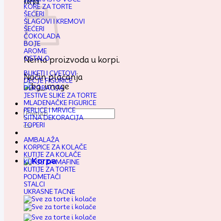
Korpa
KORE ZA TORTE
ŠEĆERI
ŠLAGOVI I KREMOVI
ŠEĆERI
ČOKOLADA
BOJE
AROME
OSTALO
Nema proizvoda u korpi.
BUKETI I CVETOVI
Način plaćanja
DEČJE FIGURICE
DEKORACIJA
JESTIVE SLIKE ZA TORTE
MLADENAČKE FIGURICE
PERLICE I MRVICE
Pretraga
SITNA DEKORACIJA
za:
TOPERI
AMBALAŽA
KORPICE ZA KOLAČE
KUTIJE ZA KOLAČE
KUTIJE ZA MAFINE
KUTIJE ZA TORTE
PODMETAČI
STALCI
UKRASNE TACNE