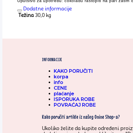
Uputstvo za upotrebu: čokoladu rastopiti na pari zatim 
Dodatne informacije
Težina
30,0 kg
INFORMACIJE
KAKO PORUČITI
korpa
info
CENE
plaćanje
ISPORUKA ROBE
POVRAĆAJ ROBE
Kako poručiti artikle iz našeg Onine Shop-a?
Ukoliko želite da kupite određeni proizv