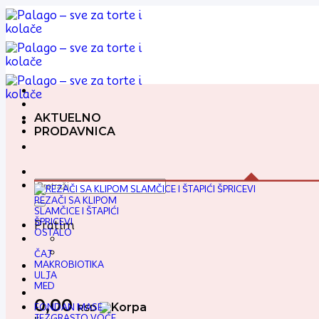
Preskoči
na
sadržaj
AKTUELNO
PRODAVNICA
Pretraga
za:
REZAČI SA KLIPOM
SLAMČICE I ŠTAPIĆI
ŠPRICEVI
Pratim
OSTALO
ČAJ
MAKROBIOTIKA
ULJA
MED
0,00
FONDAN MASE
RSD
JEZGRASTO VOĆE