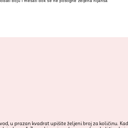
dodati boju i mešati dok se ne postigne željena nijansa
od, u prazan kvadrat upišite željeni broj za količinu. Kada