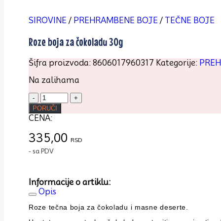
SIROVINE
/
PREHRAMBENE BOJE
/
TEČNE BOJE
Roze boja za čokoladu 30g
Šifra proizvoda:
8606017960317
Kategorije:
PREH
Na zalihama
Roze
boja
PORUČI
za
CENA:
čokoladu
30g
335,00
RSD
količina
- sa PDV
Informacije o artiklu:
Opis
Roze tečna boja za čokoladu i masne deserte.