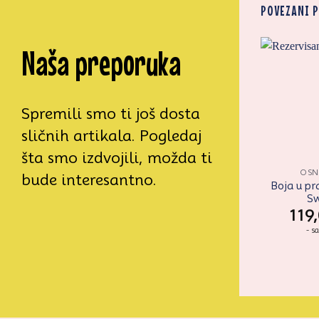
POVEZANI 
Naša preporuka
Spremili smo ti još dosta
sličnih artikala. Pogledaj
šta smo izdvojili, možda ti
OS
bude interesantno.
Boja u pr
S
119
- s