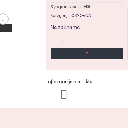
Šifra proizvoda:
00430
Kategorija:
OSNOVNA
Na zalihama
rati
vaj
NU Nova ruža grana količina
ikal
Informacije o artiklu: