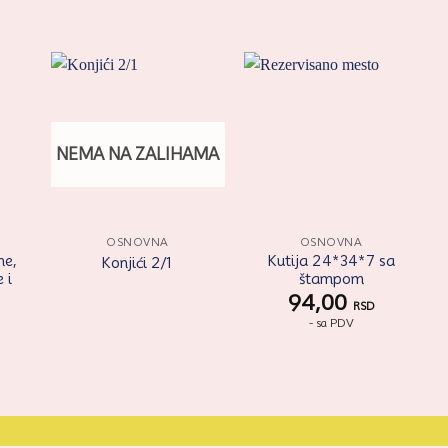
ati
Zaprati
Zaprati
aj
ovaj
ovaj
kal
artikal
artikal
NEMA NA ZALIHAMA
+
OSNOVNA
OSNOVNA
ne,
Kutija 24*34*7 sa
Konjići 2/1
 i
štampom
94,00
RSD
- sa PDV