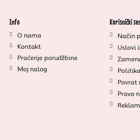
Info
Korisnički se
O nama
Način p
Kontakt
Uslovi 
Praćenje porudžbine
Zamena
Moj nalog
Politik
Povrat
Pravo n
Reklam