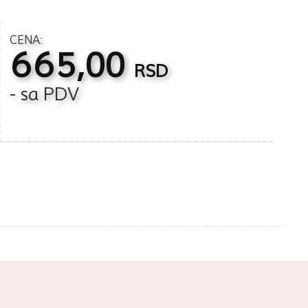
CENA:
665,00
RSD
- sa PDV