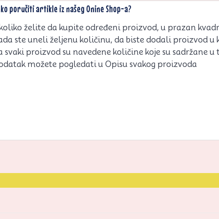
ko poručiti artikle iz našeg Onine Shop-a?
koliko želite da kupite određeni proizvod, u prazan kvadrat
ada ste uneli željenu količinu, da biste dodali proizvod u 
a svaki proizvod su navedene količine koje su sadržane u
odatak možete pogledati u Opisu svakog proizvoda