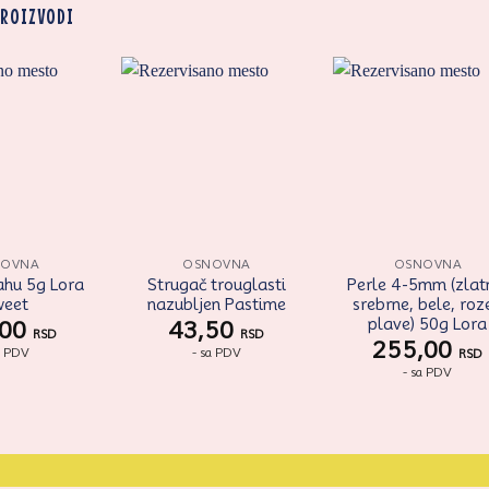
PROIZVODI
Zaprati
Zaprati
Zapr
ovaj
ovaj
ov
artikal
artikal
arti
NOVNA
OSNOVNA
OSNOVNA
ahu 5g Lora
Strugač trouglasti
Perle 4-5mm (zlat
weet
nazubljen Pastime
srebrne, bele, roze
plave) 50g Lora
,00
43,50
RSD
RSD
255,00
a PDV
- sa PDV
RSD
- sa PDV