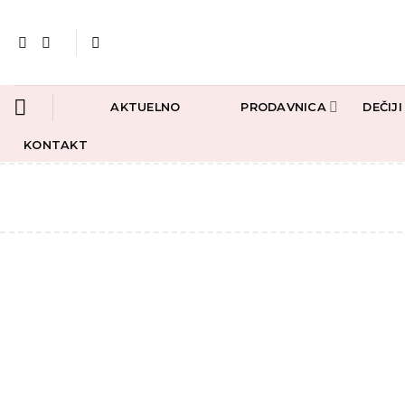
Preskoči
na
sadržaj
AKTUELNO
PRODAVNICA
DEČIJ
KONTAKT