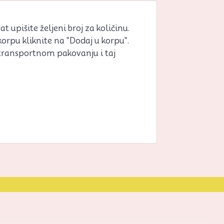
 upišite željeni broj za količinu.
korpu kliknite na "Dodaj u korpu".
 transportnom pakovanju i taj