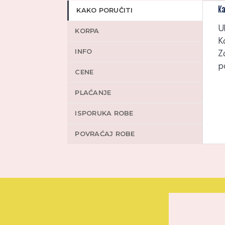
Ka
KAKO PORUČITI
U
KORPA
K
INFO
Z
p
CENE
PLAĆANJE
ISPORUKA ROBE
POVRAĆAJ ROBE