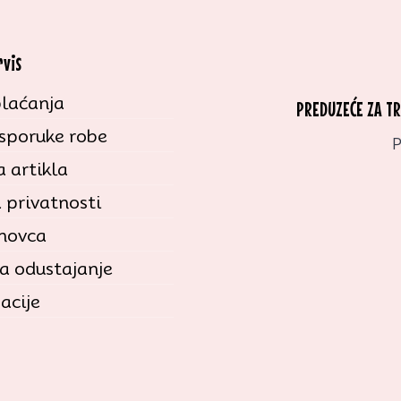
rvis
laćanja
PREDUZEĆE ZA T
isporuke robe
P
 artikla
a privatnosti
 novca
a odustajanje
acije