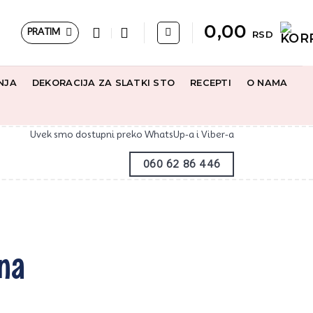
0,00
PRATIM
RSD
NJA
DEKORACIJA ZA SLATKI STO
RECEPTI
O NAMA
Uvek smo dostupni preko WhatsUp-a i Viber-a
060 62 86 446
ana