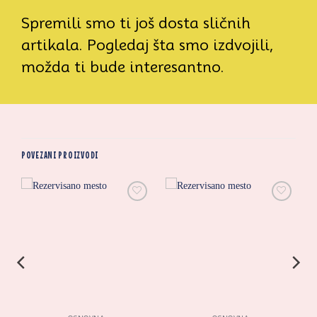
Spremili smo ti još dosta sličnih
artikala. Pogledaj šta smo izdvojili,
možda ti bude interesantno.
POVEZANI PROIZVODI
i
Zaprati
Zaprati
ovaj
ovaj
artikal
artikal