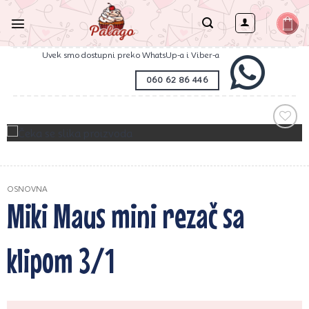
Preskoči
na
sadržaj
Uvek smo dostupni preko WhatsUp-a i Viber-a
060 62 86 446
Zaprati
ovaj
artikal
OSNOVNA
Miki Maus mini rezač sa
klipom 3/1