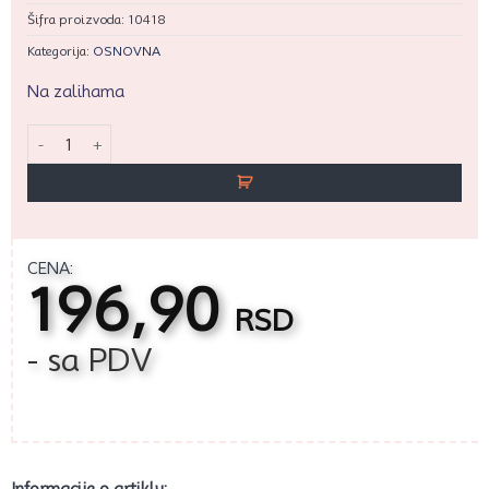
Šifra proizvoda:
10418
Kategorija:
OSNOVNA
Na zalihama
Miki Maus mini rezač sa klipom 3/1 količina
CENA:
196,90
RSD
- sa PDV
Informacije o artiklu: