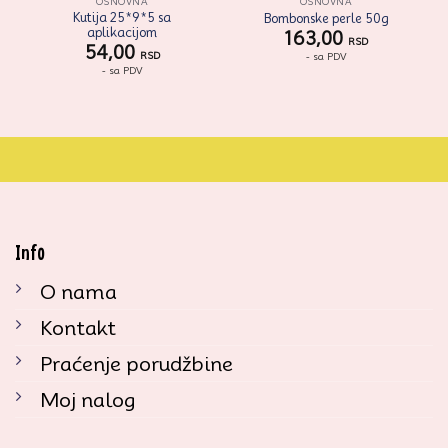
OSNOVNA
OSNOVNA
Kutija 25*9*5 sa
Bombonske perle 50g
aplikacijom
163,00
RSD
54,00
RSD
- sa PDV
- sa PDV
Info
O nama
Kontakt
Praćenje porudžbine
Moj nalog