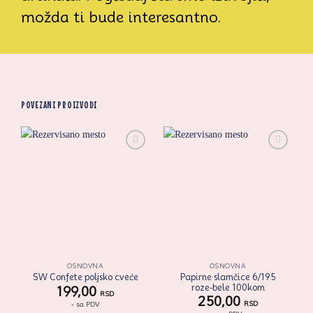
možda ti bude interesantno.
POVEZANI PROIZVODI
Zaprati
Zaprati
ovaj
ovaj
artikal
artikal
OSNOVNA
OSNOVNA
Papirne slamčice 6/195
SW Confete poljsko cveće
roze-bele 100kom
199,00
RSD
250,00
RSD
- sa PDV