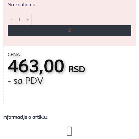
Na zalihama
GR Zec u šargarepi figura količina
CENA:
463,00
RSD
- sa PDV
Informacije o artiklu: