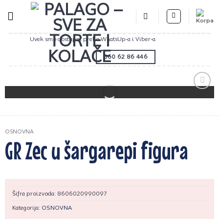
Preskoči
na
sadržaj
Uvek smo dostupni preko WhatsUp-a i Viber-a
060 62 86 446
Zaprati
ovaj
artikal
OSNOVNA
GR Zec u šargarepi figura
Šifra proizvoda:
8606020990097
Kategorija:
OSNOVNA