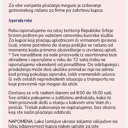
Za obe varijante plaćanja moguće je izdavanje
gotovinskog računa za firme po zahrtevu kupca.
Isporuka robe
Robu isporučujemo na celoj teritoriji Republike Srbije
brzom poštom po važećem cenovniku kurirske službe.
Za kupce koji plaćaju uplatnicom ili virmanom (pravna
lica), vreme potrebno do slanja pošiljke se računa od
momenta kada primimo obaveštenje o izvršenoj uplati.
* Sve narudžbine za naše proizvode iz asortimana biće
obrađene i isporučene u roku do 72 sata (robu ne
isporučujemo vikendom) od porudžbine. Do odstupanja i
produženja može doći ukoliko primalac nije na adresi
kod prvog pokušaja isporuke, loših vremenskih uslova
ili svih ostalih nepredviđenih situacija u transportu na
koje prevoznik nije mogao da utiče.
Dostava se vrši radnim danom od 8:00 do 16:00 sati.
Sve artikle pakujemo u zaštićenu ambalažu, kako bi
Vam proizvodi došli u stanju u kakvom smo Vam ih i
poslali. Trošak pakovanja ne naplaćujemo, bez obzira
koji ste način plaćanja odabrali.
NAPOMENA: Lako lomljive ukrase šaljemo isključivo na
ličnu odgovornost kupca nakon uplate za iste.