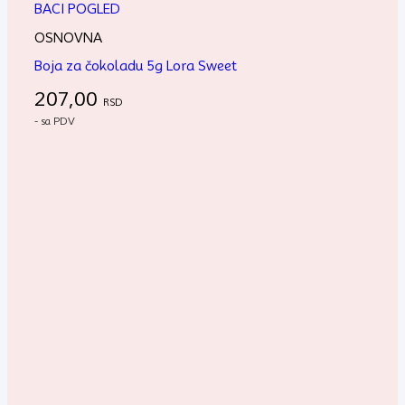
BACI POGLED
OSNOVNA
Boja za čokoladu 5g Lora Sweet
207,00
RSD
- sa PDV