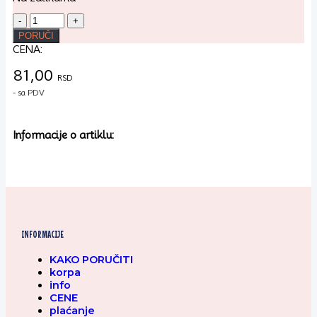
Figurina
lizalica
PORUČI
16gr
CENA:
količina
81,00
RSD
- sa PDV
Informacije o artiklu:
INFORMACIJE
KAKO PORUČITI
korpa
info
CENE
plaćanje