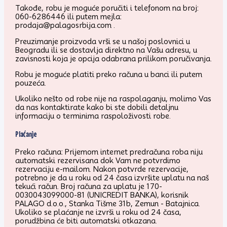
Takođe, robu je moguće poručiti i telefonom na broj:
060-6286446 ili putem mejla:
prodaja@palagosrbija.com .
Preuzimanje proizvoda vrši se u našoj poslovnici u
Beogradu ili se dostavlja direktno na Vašu adresu, u
zavisnosti koja je opcija odabrana prilikom poručivanja.
Robu je moguće platiti preko računa u banci ili putem
pouzeća.
Ukoliko nešto od robe nije na raspolaganju, molimo Vas
da nas kontaktirate kako bi ste dobili detaljnu
informaciju o terminima raspoloživosti robe.
Plaćanje
Preko računa: Prijemom internet predračuna roba niju
automatski rezervisana dok Vam ne potvrdimo
rezervaciju e-mailom. Nakon potvrde rezervacije,
potrebno je da u roku od 24 časa izvršite uplatu na naš
tekući račun. Broj računa za uplatu je 170-
0030043099000-81 (UNICREDIT BANKA), korisnik
PALAGO d.o.o., Stanka Tišme 31b, Zemun - Batajnica.
Ukoliko se plaćanje ne izvrši u roku od 24 časa,
porudžbina će biti automatski otkazana.