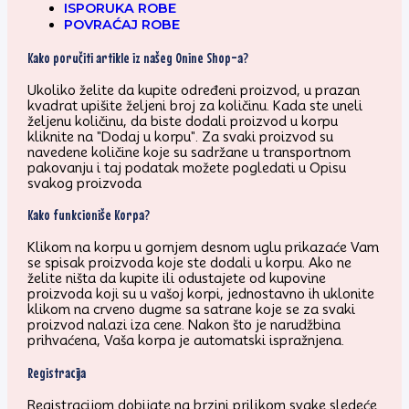
ISPORUKA ROBE
POVRAĆAJ ROBE
Kako poručiti artikle iz našeg Onine Shop-a?
Ukoliko želite da kupite određeni proizvod, u prazan
kvadrat upišite željeni broj za količinu. Kada ste uneli
željenu količinu, da biste dodali proizvod u korpu
kliknite na "Dodaj u korpu". Za svaki proizvod su
navedene količine koje su sadržane u transportnom
pakovanju i taj podatak možete pogledati u Opisu
svakog proizvoda
Kako funkcioniše Korpa?
Klikom na korpu u gornjem desnom uglu prikazaće Vam
se spisak proizvoda koje ste dodali u korpu. Ako ne
želite ništa da kupite ili odustajete od kupovine
proizvoda koji su u vašoj korpi, jednostavno ih uklonite
klikom na crveno dugme sa satrane koje se za svaki
proizvod nalazi iza cene. Nakon što je narudžbina
prihvaćena, Vaša korpa je automatski ispražnjena.
Registracija
Registracijom dobijate na brzini prilikom svake sledeće