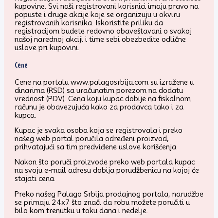
kupovine. Svi naši registrovani korisnici imaju pravo na
popuste i druge akcije koje se organizuju u okviru
registrovanih korisnika. Iskoristite priliku da
registracijom budete redovno obaveštavani o svakoj
našoj narednoj akciji i time sebi obezbedite odlične
uslove pri kupovini.
Cene
Cene na portalu www.palagosrbija.com su izražene u
dinarima (RSD) sa uračunatim porezom na dodatu
vrednost (PDV). Cena koju kupac dobije na fiskalnom
računu je obavezujuća kako za prodavca tako i za
kupca.
Kupac je svaka osoba koja se registrovala i preko
našeg web portal poručila određeni proizvod,
prihvatajući sa tim predviđene uslove korišćenja.
Nakon što poruči proizvode preko web portala kupac
na svoju e-mail adresu dobija porudžbenicu na kojoj će
stajati cena.
Preko našeg Palago Srbija prodajnog portala, narudžbe
se primaju 24x7 što znači da robu možete poručiti u
bilo kom trenutku u toku dana i nedelje.