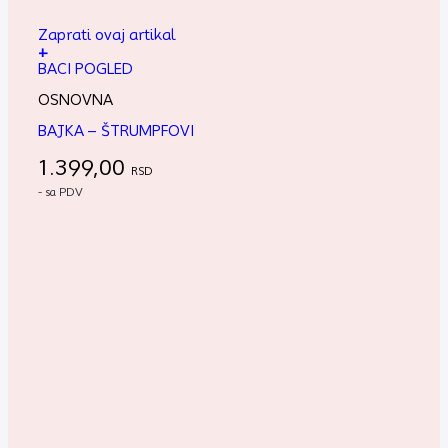
Zaprati ovaj artikal
+
BACI POGLED
OSNOVNA
BAJKA – ŠTRUMPFOVI
1.399,00
RSD
- sa PDV