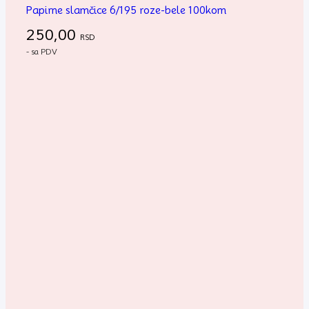
Papirne slamčice 6/195 roze-bele 100kom
250,00
RSD
- sa PDV