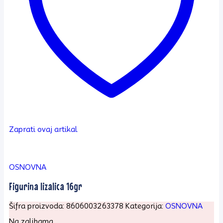
Zaprati ovaj artikal
OSNOVNA
Figurina lizalica 16gr
Šifra proizvoda:
8606003263378
Kategorija:
OSNOVNA
Na zalihama