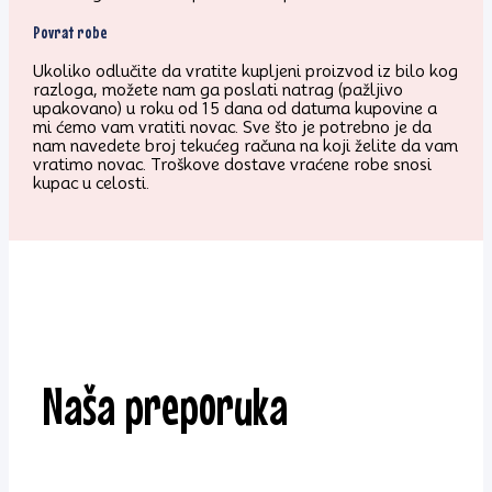
Povrat robe
Ukoliko odlučite da vratite kupljeni proizvod iz bilo kog
razloga, možete nam ga poslati natrag (pažljivo
upakovano) u roku od 15 dana od datuma kupovine a
mi ćemo vam vratiti novac. Sve što je potrebno je da
nam navedete broj tekućeg računa na koji želite da vam
vratimo novac. Troškove dostave vraćene robe snosi
kupac u celosti.
Naša preporuka