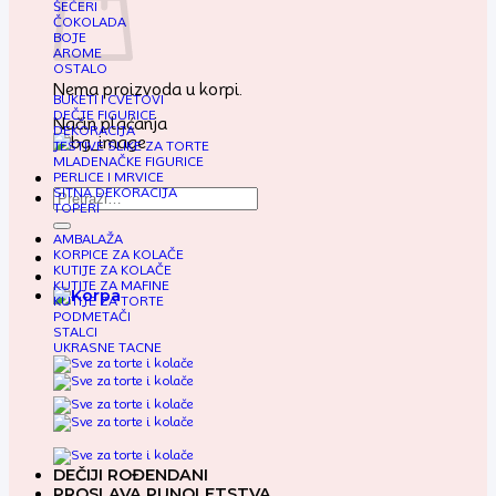
ŠEĆERI
ČOKOLADA
BOJE
AROME
OSTALO
Nema proizvoda u korpi.
BUKETI I CVETOVI
DEČJE FIGURICE
Način plaćanja
DEKORACIJA
JESTIVE SLIKE ZA TORTE
MLADENAČKE FIGURICE
PERLICE I MRVICE
SITNA DEKORACIJA
Pretraga
TOPERI
za:
AMBALAŽA
KORPICE ZA KOLAČE
KUTIJE ZA KOLAČE
KUTIJE ZA MAFINE
KUTIJE ZA TORTE
PODMETAČI
STALCI
UKRASNE TACNE
DEČIJI ROĐENDANI
PROSLAVA PUNOLETSTVA