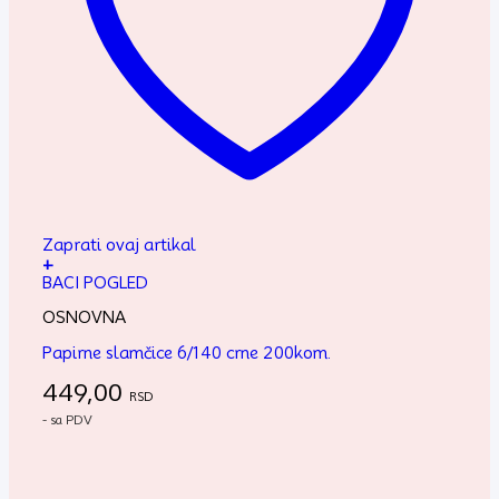
Zaprati ovaj artikal
+
BACI POGLED
OSNOVNA
Papirne slamčice 6/140 crne 200kom.
449,00
RSD
- sa PDV