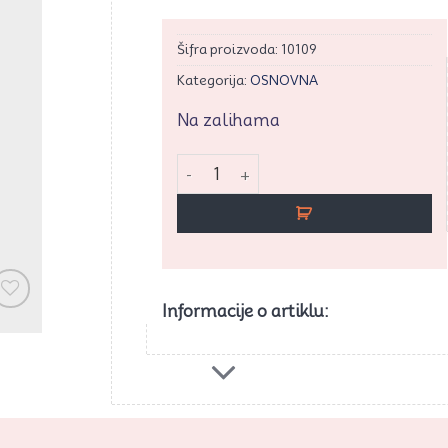
Šifra proizvoda:
10109
Kategorija:
OSNOVNA
Na zalihama
Elza veliki rezač sa klipom 3/1 količina
Informacije o artiklu:
rati
vaj
ikal