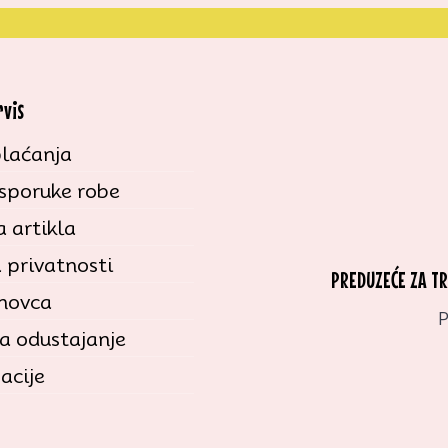
rvis
laćanja
isporuke robe
 artikla
a privatnosti
PREDUZEĆE ZA T
 novca
P
a odustajanje
acije