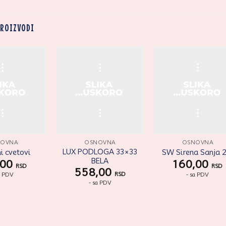
PROIZVODI
Zaprati
Zaprati
Zapr
ovaj
ovaj
ov
artikal
artikal
arti
NOVNA
OSNOVNA
OSNOVNA
LUX PODLOGA 33×33
i cvetovi
SW Sirena Sanja 2
BELA
,00
160,00
RSD
RSD
558,00
a PDV
- sa PDV
RSD
- sa PDV