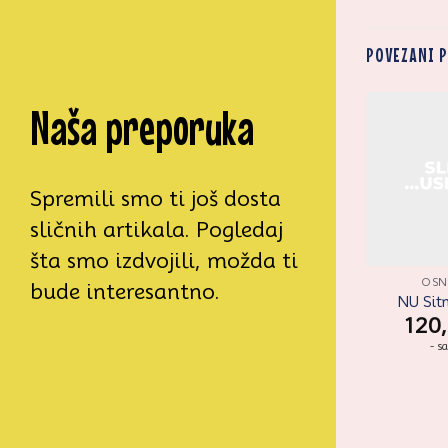
POVEZANI 
Naša preporuka
Zaprati
Zaprati
ovaj
ovaj
artikal
artikal
Spremili smo ti još dosta
sličnih artikala. Pogledaj
šta smo izdvojili, možda ti
OSNOVNA
OSNOVNA
OS
bude interesantno.
Strugač trouglasti
Vafer papir 10/1
NU Sitn
nazubljen Pastime
450,00
120
RSD
43,50
- sa PDV
- s
RSD
- sa PDV