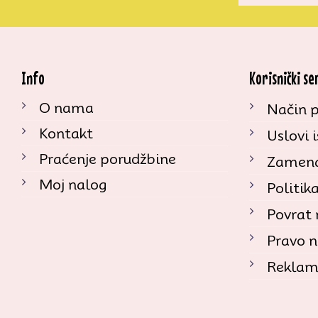
Info
Korisnički se
O nama
Način p
Kontakt
Uslovi 
Praćenje porudžbine
Zamena
Moj nalog
Politik
Povrat
Pravo n
Reklam