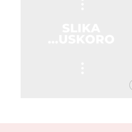
Zap
o
art