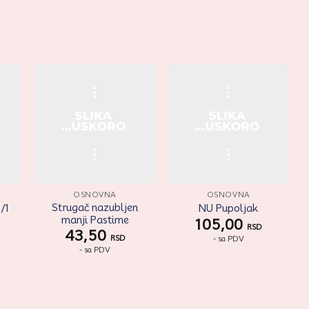
ati
Zaprati
Zaprati
aj
ovaj
ovaj
kal
artikal
artikal
OSNOVNA
OSNOVNA
Strugač nazubljen
/1
NU Pupoljak
manji Pastime
105,00
RSD
43,50
- sa PDV
RSD
- sa PDV