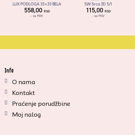
LUX PODLOGA 33×33 BELA
SW Srca 3D 5/1
558,00
115,00
RSD
RSD
- sa PDV
- sa PDV
Info
O nama
Kontakt
Praćenje porudžbine
Moj nalog