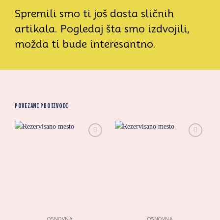
Spremili smo ti još dosta sličnih
artikala. Pogledaj šta smo izdvojili,
možda ti bude interesantno.
POVEZANI PROIZVODI
Zaprati
Zaprati
ovaj
ovaj
artikal
artikal
OSNOVNA
OSNOVNA