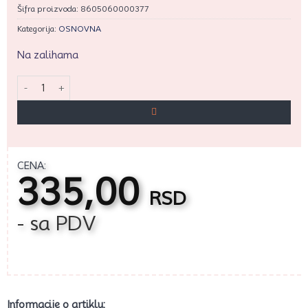
Šifra proizvoda:
8605060000377
Kategorija:
OSNOVNA
Na zalihama
Dellich prljavo roze gel boja 13g količina
CENA:
335,00
RSD
- sa PDV
Informacije o artiklu: