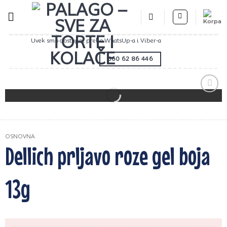
Preskoči
na
sadržaj
Uvek smo dostupni preko WhatsUp-a i Viber-a
060 62 86 446
Zaprati
ovaj
artikal
OSNOVNA
Dellich prljavo roze gel boja
13g