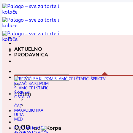
Preskoči
na
sadržaj
AKTUELNO
PRODAVNICA
Pretraga
za:
REZAČI SA KLIPOM
SLAMČICE I ŠTAPIĆI
ŠPRICEVI
Pratim
OSTALO
ČAJ
MAKROBIOTIKA
ULJA
MED
0,00
FONDAN MASE
RSD
JEZGRASTO VOĆE