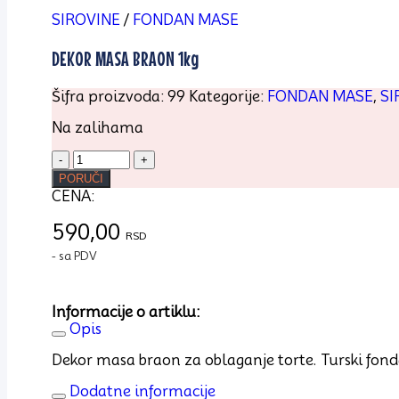
SIROVINE
/
FONDAN MASE
DEKOR MASA BRAON 1kg
Šifra proizvoda:
99
Kategorije:
FONDAN MASE
,
SI
Na zalihama
DEKOR
MASA
PORUČI
BRAON
CENA:
1kg
količina
590,00
RSD
- sa PDV
Informacije o artiklu:
Opis
Dekor masa braon za oblaganje torte. Turski fond
Dodatne informacije