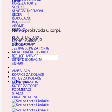
Korpa
KORE ZA TORTE
ŠEĆERI
ŠLAGOVI I KREMOVI
ŠEĆERI
ČOKOLADA
BOJE
AROME
OSTALO
Nema proizvoda u korpi.
BUKETI I CVETOVI
Način plaćanja
DEČJE FIGURICE
DEKORACIJA
JESTIVE SLIKE ZA TORTE
MLADENAČKE FIGURICE
PERLICE I MRVICE
Pretraga
SITNA DEKORACIJA
za:
TOPERI
AMBALAŽA
KORPICE ZA KOLAČE
KUTIJE ZA KOLAČE
KUTIJE ZA MAFINE
KUTIJE ZA TORTE
PODMETAČI
STALCI
UKRASNE TACNE