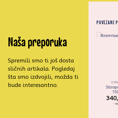
POVEZANI 
Naša preporuka
Zaprati
Zaprati
ovaj
ovaj
artikal
artikal
Spremili smo ti još dosta
sličnih artikala. Pogledaj
šta smo izdvojili, možda ti
OSNOVNA
OSNOVNA
OS
bude interesantno.
Strugač pravougaoni
LUX PODLOGA 30×45
Stirop
manji Pastime
BELA
15
48,00
737,00
340
RSD
RSD
- sa PDV
- sa PDV
- s