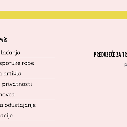
rvis
laćanja
PREDUZEĆE ZA T
isporuke robe
P
 artikla
a privatnosti
 novca
a odustajanje
acije