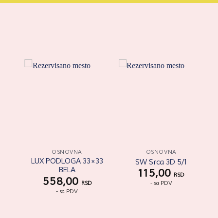
ati
Zaprati
Zaprati
aj
ovaj
ovaj
kal
artikal
artikal
OSNOVNA
OSNOVNA
LUX PODLOGA 33×33
SW Srca 3D 5/1
BELA
115,00
RSD
558,00
- sa PDV
RSD
- sa PDV