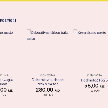
PROIZVODI
Zaprati
Zaprati
Zapr
ovaj
ovaj
ov
artikal
artikal
arti
NOVNA
OSNOVNA
OSNOVNA
or kugla
Dekorativna cirkon
Podmetač Fi-25
0mm
traka metar
58,00
RSD
,00
280,00
- sa PDV
RSD
RSD
a PDV
- sa PDV