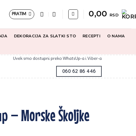
0,00
PRATIM
RSD
NJA
DEKORACIJA ZA SLATKI STO
RECEPTI
O NAMA
Uvek smo dostupni preko WhatsUp-a i Viber-a
060 62 86 446
lup – Morske Školjke