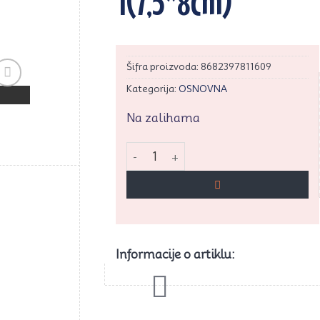
1(7,5*8cm)
Šifra proizvoda:
8682397811609
Kategorija:
OSNOVNA
rati
vaj
Na zalihama
ikal
Cesil silikonski kalup - Morske Školjke 
Informacije o artiklu: