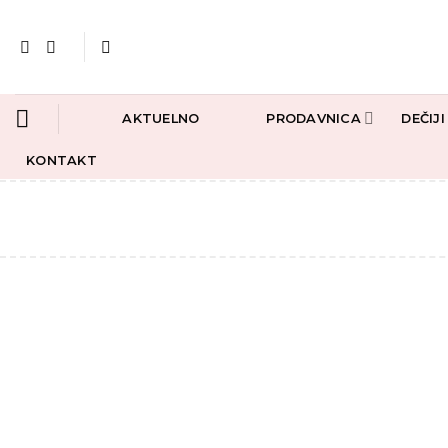
Preskoči
na
sadržaj
AKTUELNO
PRODAVNICA
DEČIJ
KONTAKT