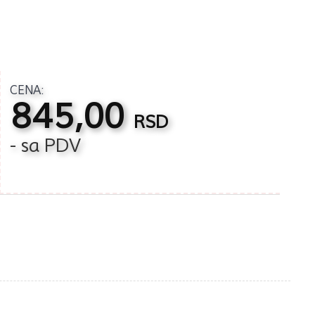
CENA:
845,00
RSD
- sa PDV
1(7,5*8cm) količina