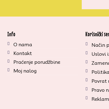
Info
Korisnički se
O nama
Način p
Kontakt
Uslovi 
Praćenje porudžbine
Zamena
Moj nalog
Politik
Povrat
Pravo n
Reklam