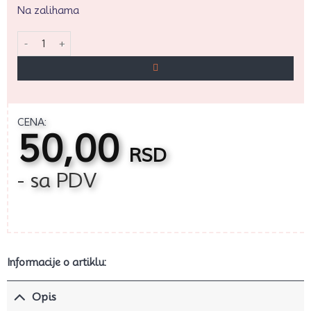
Na zalihama
Aroma Malina 10ml količina
CENA:
50,00
RSD
- sa PDV
Informacije o artiklu:
Opis