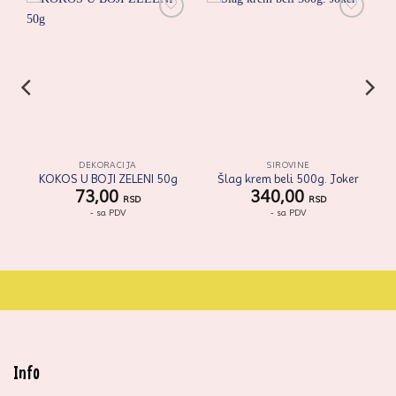
i
Zaprati
Zaprati
ovaj
ovaj
artikal
artikal
DEKORACIJA
SIROVINE
KOKOS U BOJI ZELENI 50g
Šlag krem beli 500g. Joker
73,00
340,00
RSD
RSD
- sa PDV
- sa PDV
Info