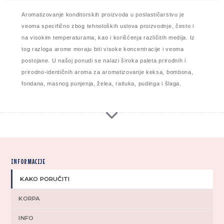
Aromatizovanje konditorskih proizvoda u poslastičarstvu je
veoma specifično zbog tehnoloških uslova proizvodnje, često i
na visokim temperaturama, kao i korišćenja različitih medija. Iz
tog razloga arome moraju biti visoke koncentracije i veoma
postojane. U našoj ponudi se nalazi široka paleta prirodnih i
prirodno-identičnih aroma za aromatizovanje keksa, bombona,
fondana, masnog punjenja, želea, ratluka, pudinga i šlaga.
INFORMACIJE
KAKO PORUČITI
KORPA
INFO