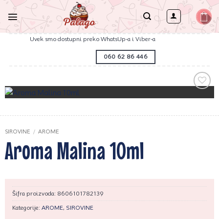
Preskoči
na
sadržaj
Uvek smo dostupni preko WhatsUp-a i Viber-a
060 62 86 446
Zaprati
ovaj
artikal
SIROVINE
/
AROME
Aroma Malina 10ml
Šifra proizvoda:
8606101782139
Kategorije:
AROME
,
SIROVINE