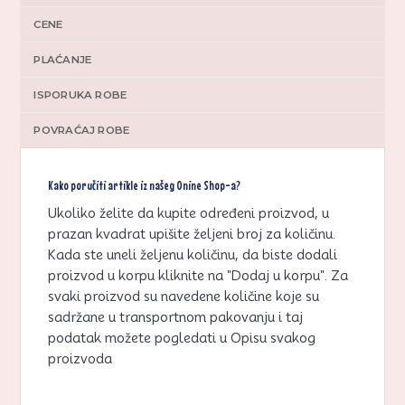
CENE
PLAĆANJE
ISPORUKA ROBE
POVRAĆAJ ROBE
Kako poručiti artikle iz našeg Onine Shop-a?
Ukoliko želite da kupite određeni proizvod, u
prazan kvadrat upišite željeni broj za količinu.
Kada ste uneli željenu količinu, da biste dodali
proizvod u korpu kliknite na "Dodaj u korpu". Za
svaki proizvod su navedene količine koje su
sadržane u transportnom pakovanju i taj
podatak možete pogledati u Opisu svakog
proizvoda