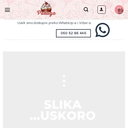
Preskoči
na
sadržaj
Uvek smo dostupni preko WhatsUp-a i Viber-a
060 62 86 446