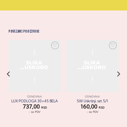
POVEZANI PROIZVODI
i
Zaprati
Zaprati
ovaj
ovaj
artikal
artikal
OSNOVNA
OSNOVNA
LUX PODLOGA 30×45 BELA
SW Uskršnji set 5/1
737,00
160,00
RSD
RSD
- sa PDV
- sa PDV