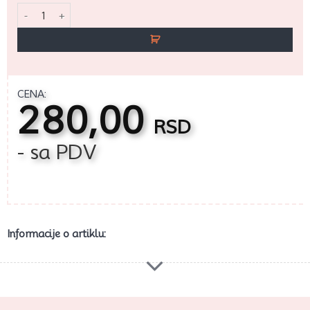
Špric za šlag 6+1 plastični količina
CENA:
280,00
RSD
- sa PDV
Informacije o artiklu: