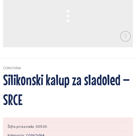
Zaprati
ovaj
artikal
OSNOVNA
Silikonski kalup za sladoled –
SRCE
Šifra proizvoda:
00530
Kategorija:
OSNOVNA