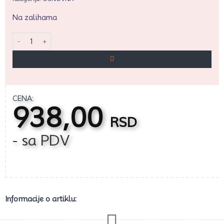
Na zalihama
Silikonski kalup za sladoled - SRCE količina
CENA:
938,00
RSD
- sa PDV
Informacije o artiklu: