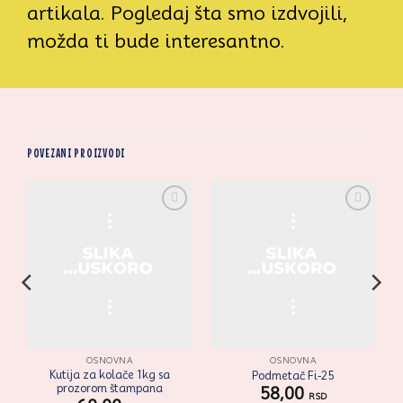
artikala. Pogledaj šta smo izdvojili,
možda ti bude interesantno.
POVEZANI PROIZVODI
i
Zaprati
Zaprati
ovaj
ovaj
artikal
artikal
OSNOVNA
OSNOVNA
Kutija za kolače 1kg sa
Podmetač Fi-25
prozorom štampana
58,00
RSD