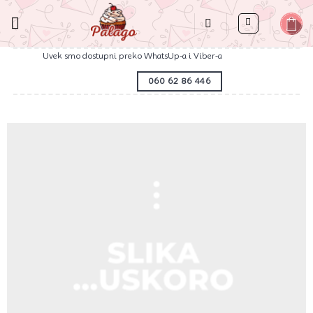
Preskoči
na
sadržaj
Uvek smo dostupni preko WhatsUp-a i Viber-a
060 62 86 446