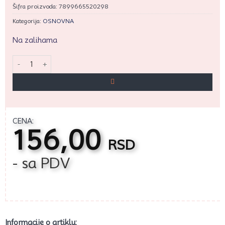
Šifra proizvoda:
7899665520298
Kategorija:
OSNOVNA
Na zalihama
Modle sa izbacivačem elipsa 4/1 količina
CENA:
156,00
RSD
- sa PDV
Informacije o artiklu: