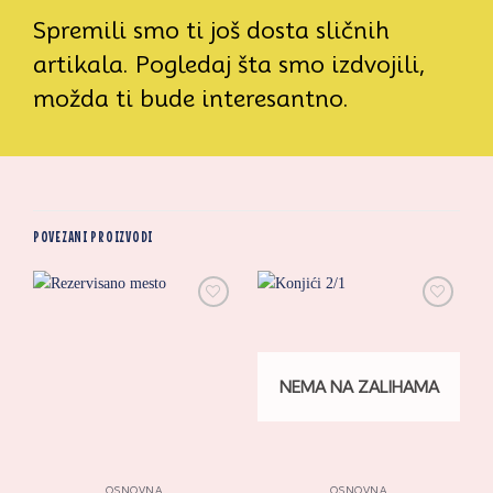
Spremili smo ti još dosta sličnih
artikala. Pogledaj šta smo izdvojili,
možda ti bude interesantno.
POVEZANI PROIZVODI
Zaprati
Zaprati
ovaj
ovaj
artikal
artikal
NEMA NA ZALIHAMA
OSNOVNA
OSNOVNA