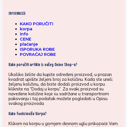
INFORMACIJE
KAKO PORUČITI
korpa
info
CENE
plaćanje
ISPORUKA ROBE
POVRAĆAJ ROBE
Kako poručiti artikle iz našeg Onine Shop-a?
Ukoliko želite da kupite određeni proizvod, u prazan
kvadrat upišite željeni broj za količinu. Kada ste uneli
željenu količinu, da biste dodali proizvod u korpu
kliknite na "Dodaj u korpu". Za svaki proizvod su
navedene količine koje su sadržane u transportnom
pakovanju i taj podatak možete pogledati u Opisu
svakog proizvoda
Kako funkcioniše Korpa?
Klikom na korpu u gornjem desnom uglu prikazaće Vam