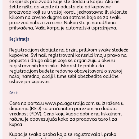
se spisak proizvoda koje ste dodali u korpu. Ako ne
želite ništa da kupite ili odustajete od kupovine
proizvoda koji su u vašoj korpi, jednostavno ih uklonite
klikom na crveno dugme sa satrane koje se za svaki
proizvod nalazi iza cene. Nakon što je narudžbina
prihvaćena, Vaša korpa je automatski ispražnjena.
Registracija
Registracijom dobijate na brzini prilikom svake sledeće
kupovine. Svi naši registrovani korisnici imaju pravo na
popuste i druge akcije koje se organizuju u okviru
registrovanih korisnika. Iskoristite priliku da
registracijom budete redovno obaveštavani o svakoj
našoj narednoj akciji i time sebi obezbedite odlične
uslove pri kupovini.
Cene
Cene na portalu www.palagosrbija.com su izražene u
dinarima (RSD) sa uračunatim porezom na dodatu
vrednost (PDV). Cena koju kupac dobije na fiskalnom
računu je obavezujuća kako za prodavca tako i za
kupca.
Kupac je svaka osoba koja se registrovala i preko