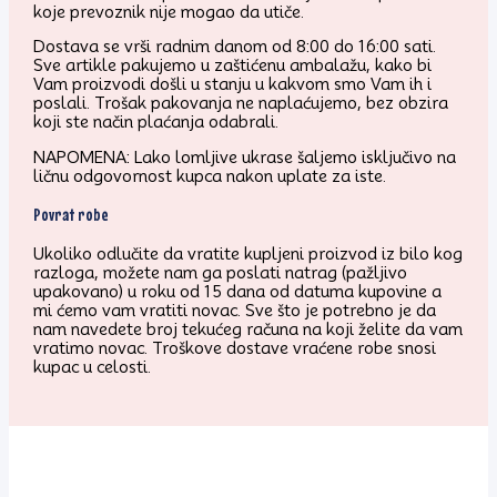
koje prevoznik nije mogao da utiče.
Dostava se vrši radnim danom od 8:00 do 16:00 sati.
Sve artikle pakujemo u zaštićenu ambalažu, kako bi
Vam proizvodi došli u stanju u kakvom smo Vam ih i
poslali. Trošak pakovanja ne naplaćujemo, bez obzira
koji ste način plaćanja odabrali.
NAPOMENA: Lako lomljive ukrase šaljemo isključivo na
ličnu odgovornost kupca nakon uplate za iste.
Povrat robe
Ukoliko odlučite da vratite kupljeni proizvod iz bilo kog
razloga, možete nam ga poslati natrag (pažljivo
upakovano) u roku od 15 dana od datuma kupovine a
mi ćemo vam vratiti novac. Sve što je potrebno je da
nam navedete broj tekućeg računa na koji želite da vam
vratimo novac. Troškove dostave vraćene robe snosi
kupac u celosti.