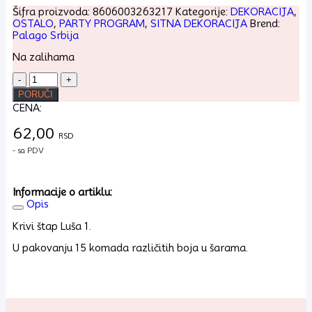
Šifra proizvoda:
8606003263217
Kategorije:
DEKORACIJA
,
OSTALO
,
PARTY PROGRAM
,
SITNA DEKORACIJA
Brend:
Palago Srbija
Na zalihama
Krivi
štap
PORUČI
Lusa
CENA:
1
količina
62,00
RSD
- sa PDV
Informacije o artiklu:
Opis
Krivi štap Luša 1.
U pakovanju 15 komada različitih boja u šarama.