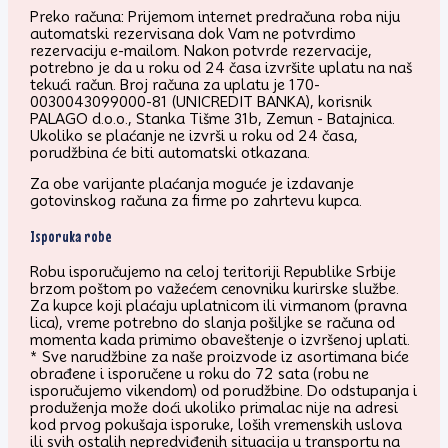
Preko računa: Prijemom internet predračuna roba niju
automatski rezervisana dok Vam ne potvrdimo
rezervaciju e-mailom. Nakon potvrde rezervacije,
potrebno je da u roku od 24 časa izvršite uplatu na naš
tekući račun. Broj računa za uplatu je 170-
0030043099000-81 (UNICREDIT BANKA), korisnik
PALAGO d.o.o., Stanka Tišme 31b, Zemun - Batajnica.
Ukoliko se plaćanje ne izvrši u roku od 24 časa,
porudžbina će biti automatski otkazana.
Za obe varijante plaćanja moguće je izdavanje
gotovinskog računa za firme po zahrtevu kupca.
Isporuka robe
Robu isporučujemo na celoj teritoriji Republike Srbije
brzom poštom po važećem cenovniku kurirske službe.
Za kupce koji plaćaju uplatnicom ili virmanom (pravna
lica), vreme potrebno do slanja pošiljke se računa od
momenta kada primimo obaveštenje o izvršenoj uplati.
* Sve narudžbine za naše proizvode iz asortimana biće
obrađene i isporučene u roku do 72 sata (robu ne
isporučujemo vikendom) od porudžbine. Do odstupanja i
produženja može doći ukoliko primalac nije na adresi
kod prvog pokušaja isporuke, loših vremenskih uslova
ili svih ostalih nepredviđenih situacija u transportu na