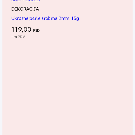
DEKORACIJA
Ukrasne perle srebrne 2mm. 15g
119,00
RSD
- sa PDV