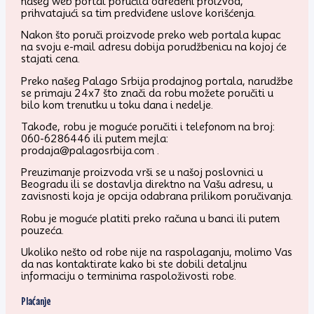
našeg web portal poručila određeni proizvod,
prihvatajući sa tim predviđene uslove korišćenja.
Nakon što poruči proizvode preko web portala kupac
na svoju e-mail adresu dobija porudžbenicu na kojoj će
stajati cena.
Preko našeg Palago Srbija prodajnog portala, narudžbe
se primaju 24x7 što znači da robu možete poručiti u
bilo kom trenutku u toku dana i nedelje.
Takođe, robu je moguće poručiti i telefonom na broj:
060-6286446 ili putem mejla:
prodaja@palagosrbija.com .
Preuzimanje proizvoda vrši se u našoj poslovnici u
Beogradu ili se dostavlja direktno na Vašu adresu, u
zavisnosti koja je opcija odabrana prilikom poručivanja.
Robu je moguće platiti preko računa u banci ili putem
pouzeća.
Ukoliko nešto od robe nije na raspolaganju, molimo Vas
da nas kontaktirate kako bi ste dobili detaljnu
informaciju o terminima raspoloživosti robe.
Plaćanje