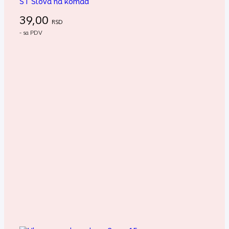
ST Slova na komad
39,00
RSD
- sa PDV