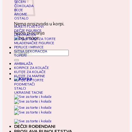
ŠEĆERI
ČOKOLADA
BOJE
AROME
OSTALO
Nema proizvoda u korpi.
BUKETI I CVETOVI
DEČJE FIGURICE
Način plaćanja
DEKORACIJA
JESTIVE SLIKE ZA TORTE
MLADENAČKE FIGURICE
PERLICE I MRVICE
SITNA DEKORACIJA
Pretraga
TOPERI
za:
AMBALAŽA
KORPICE ZA KOLAČE
KUTIJE ZA KOLAČE
KUTIJE ZA MAFINE
KUTIJE ZA TORTE
PODMETAČI
STALCI
UKRASNE TACNE
DEČIJI ROĐENDANI
PROSLAVA PUNOLETSTVA