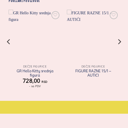
POVEZANI PROIZVODI
i
Zaprati
Zaprati
ovaj
ovaj
artikal
artikal
DEČJE FIGURICE
DEČJE FIGURICE
GR Hello Kitty srednja
FIGURE RAZNE 15/1 –
figura
AUTIĆI
728,00
RSD
- sa PDV