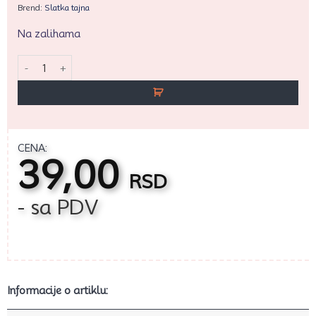
Brend:
Slatka tajna
Na zalihama
ST Slova na komad količina
CENA:
39,00
RSD
- sa PDV
Informacije o artiklu: