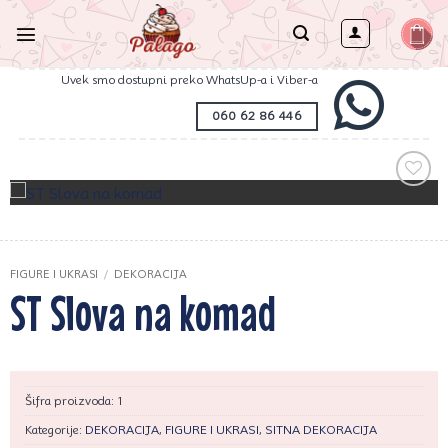
Preskoči
na
sadržaj
Uvek smo dostupni preko WhatsUp-a i Viber-a
060 62 86 446
Zaprati
ovaj
artikal
FIGURE I UKRASI
/
DEKORACIJA
ST Slova na komad
Šifra proizvoda:
1
Kategorije:
DEKORACIJA
,
FIGURE I UKRASI
,
SITNA DEKORACIJA