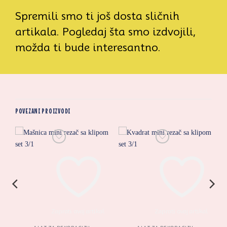
Spremili smo ti još dosta sličnih
artikala. Pogledaj šta smo izdvojili,
možda ti bude interesantno.
POVEZANI PROIZVODI
l
Zaprati ovaj artikal
Zaprati ovaj artikal