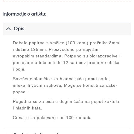
Informacije o artiklu:
Opis
Debele papirne slamčice (100 kom.) prečnika 8mm
i dužine 195mm. Proizvedene po najvišim
evropskim standardima. Potpuno su biorazgradive i
postojane u tečnosti do 12 sati bez promene oblika
i boje.
Savršene slamčice za hladna pića poput sode,
mleka ili voćnih sokova. Mogu se koristiti za cake-
popse.
Pogodne su za pića u dugim čašama poput koktela
i hladnih kafa.
Cena je za pakovanje od 100 komada.