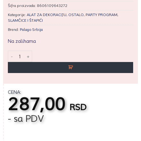
Šifra proizvoda:
8606109643272
Kategorije:
ALAT ZA DEKORACIJU
,
OSTALO
,
PARTY PROGRAM
,
SLAMČICE I ŠTAPIĆI
Brend:
Palago Srbija
Na zalihama
Pap.slamčice 8/195 crveno-bele količina
CENA:
287,00
RSD
- sa PDV