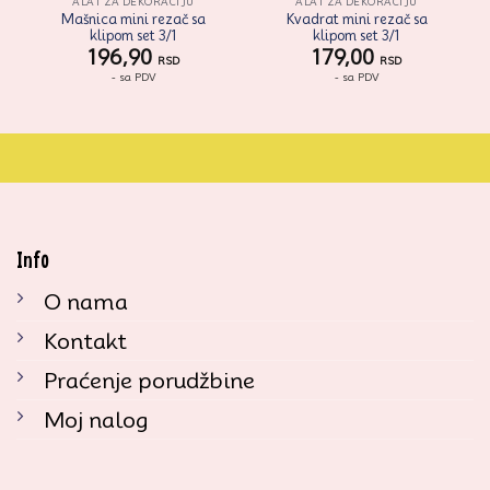
ALAT ZA DEKORACIJU
ALAT ZA DEKORACIJU
Mašnica mini rezač sa
Kvadrat mini rezač sa
klipom set 3/1
klipom set 3/1
196,90
179,00
RSD
RSD
- sa PDV
- sa PDV
Info
O nama
Kontakt
Praćenje porudžbine
Moj nalog