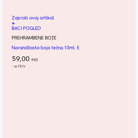
Zaprati ovaj artikal
+
BACI POGLED
PREHRAMBENE BOJE
Narandžasta boja tečna 10ml. E
59,00
RSD
- sa PDV