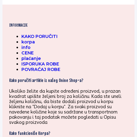
INFORMACIJE
KAKO PORUČITI
korpa
info
CENE
plaćanje
ISPORUKA ROBE
POVRAĆAJ ROBE
Kako poručiti artikle iz našeg Onine Shop-a?
Ukoliko želite da kupite određeni proizvod, u prazan
kvadrat upišite željeni broj za količinu. Kada ste uneli
željenu količinu, da biste dodali proizvod u korpu
kliknite na "Dodaj u korpu". Za svaki proizvod su
navedene količine koje su sadržane u transportnom
pakovanju i taj podatak možete pogledati u Opisu
svakog proizvoda
Kako funkcioniše Korpa?