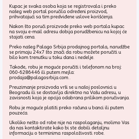
Kupac je svaka osoba koja se registrovala i preko
našeg web portal poručila određeni proizvod,
prihvatajući sa tim predviđene uslove korišćenja.
Nakon što poruči proizvode preko web portala kupac
na svoju e-mail adresu dobija porudžbenicu na kojoj će
stajati cena.
Preko našeg Palago Srbija prodajnog portala, narudžbe
se primaju 24x7 što znači da robu možete poručiti u
bilo kom trenutku u toku dana i nedelje.
Takođe, robu je moguće poručiti i telefonom na broj:
060-6286446 ili putem mejla:
prodaja@palagosrbija.com .
Preuzimanje proizvoda vrši se u našoj poslovnici u
Beogradu ili se dostavlja direktno na Vašu adresu, u
zavisnosti koja je opcija odabrana prilikom poručivanja.
Robu je moguće platiti preko računa u banci ili putem
pouzeća.
Ukoliko nešto od robe nije na raspolaganju, molimo Vas
da nas kontaktirate kako bi ste dobili detaljnu
informaciju o terminima raspoloživosti robe.