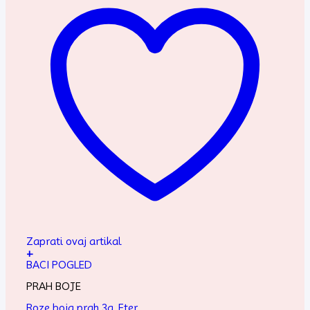
Zaprati ovaj artikal
+
BACI POGLED
PRAH BOJE
Roze boja prah 3g. Eter.