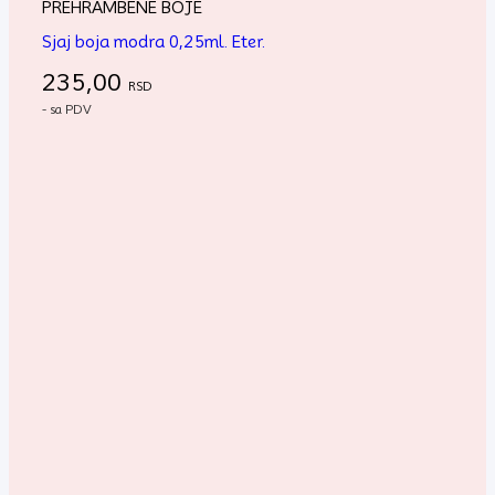
PREHRAMBENE BOJE
Sjaj boja modra 0,25ml. Eter.
235,00
RSD
- sa PDV