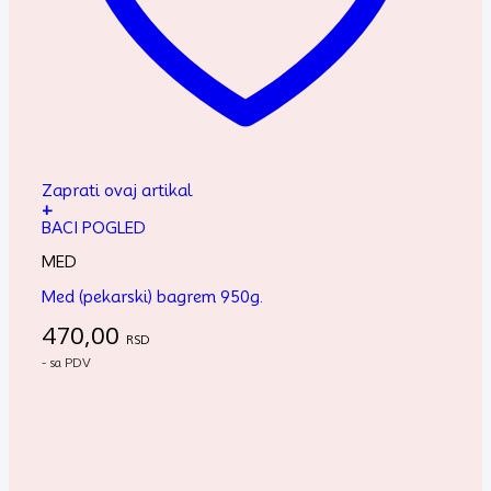
Zaprati ovaj artikal
+
BACI POGLED
MED
Med (pekarski) bagrem 950g.
470,00
RSD
- sa PDV