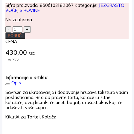
Šifra proizvoda:
8606103182067
Kategorije:
JEZGRASTO
VOĆE
,
SIROVINE
Na zalihama
Kikiriki
pečen
PORUČI
neslan
CENA:
1kg
količina
430,00
RSD
- sa PDV
Informacije o artiklu:
Opis
Savršen za ukrašavanje i dodavanje hrskave teksture vašim
poslasticama. Bilo da pravite tortu, kolače ili sitne
kolačiće, ovaj kikiriki će uneti bogat, orašast ukus koji će
oduševiti vaše kupce.
Kikiriki za Torte i Kolače