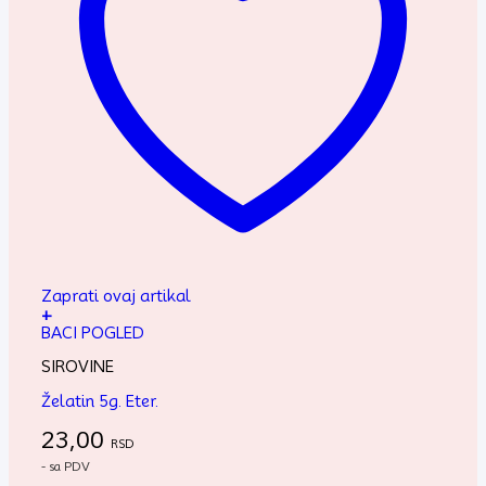
Zaprati ovaj artikal
+
BACI POGLED
SIROVINE
Želatin 5g. Eter.
23,00
RSD
- sa PDV