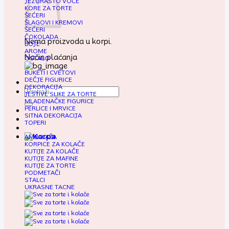
JEZGRASTO VOĆE
KORE ZA TORTE
ŠEĆERI
ŠLAGOVI I KREMOVI
ŠEĆERI
ČOKOLADA
Nema proizvoda u korpi.
BOJE
AROME
Način plaćanja
OSTALO
BUKETI I CVETOVI
DEČJE FIGURICE
DEKORACIJA
Pretraga
JESTIVE SLIKE ZA TORTE
za:
MLADENAČKE FIGURICE
PERLICE I MRVICE
SITNA DEKORACIJA
TOPERI
AMBALAŽA
KORPICE ZA KOLAČE
KUTIJE ZA KOLAČE
KUTIJE ZA MAFINE
KUTIJE ZA TORTE
PODMETAČI
STALCI
UKRASNE TACNE