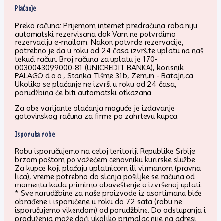
Plaćanje
Preko računa: Prijemom internet predračuna roba niju
automatski rezervisana dok Vam ne potvrdimo
rezervaciju e-mailom. Nakon potvrde rezervacije,
potrebno je da u roku od 24 časa izvršite uplatu na naš
tekući račun. Broj računa za uplatu je 170-
0030043099000-81 (UNICREDIT BANKA), korisnik
PALAGO d.o.o., Stanka Tišme 31b, Zemun - Batajnica.
Ukoliko se plaćanje ne izvrši u roku od 24 časa,
porudžbina će biti automatski otkazana.
Za obe varijante plaćanja moguće je izdavanje
gotovinskog računa za firme po zahrtevu kupca.
Isporuka robe
Robu isporučujemo na celoj teritoriji Republike Srbije
brzom poštom po važećem cenovniku kurirske službe.
Za kupce koji plaćaju uplatnicom ili virmanom (pravna
lica), vreme potrebno do slanja pošiljke se računa od
momenta kada primimo obaveštenje o izvršenoj uplati.
* Sve narudžbine za naše proizvode iz asortimana biće
obrađene i isporučene u roku do 72 sata (robu ne
isporučujemo vikendom) od porudžbine. Do odstupanja i
produženja može doći ukoliko primalac nije na adresi