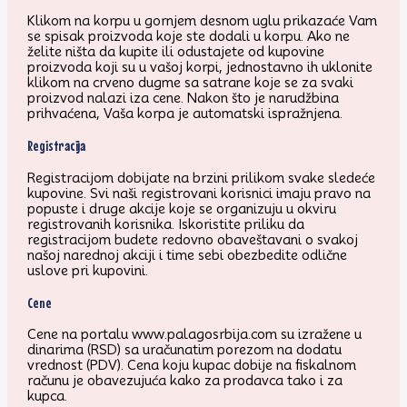
Klikom na korpu u gornjem desnom uglu prikazaće Vam
se spisak proizvoda koje ste dodali u korpu. Ako ne
želite ništa da kupite ili odustajete od kupovine
proizvoda koji su u vašoj korpi, jednostavno ih uklonite
klikom na crveno dugme sa satrane koje se za svaki
proizvod nalazi iza cene. Nakon što je narudžbina
prihvaćena, Vaša korpa je automatski ispražnjena.
Registracija
Registracijom dobijate na brzini prilikom svake sledeće
kupovine. Svi naši registrovani korisnici imaju pravo na
popuste i druge akcije koje se organizuju u okviru
registrovanih korisnika. Iskoristite priliku da
registracijom budete redovno obaveštavani o svakoj
našoj narednoj akciji i time sebi obezbedite odlične
uslove pri kupovini.
Cene
Cene na portalu www.palagosrbija.com su izražene u
dinarima (RSD) sa uračunatim porezom na dodatu
vrednost (PDV). Cena koju kupac dobije na fiskalnom
računu je obavezujuća kako za prodavca tako i za
kupca.