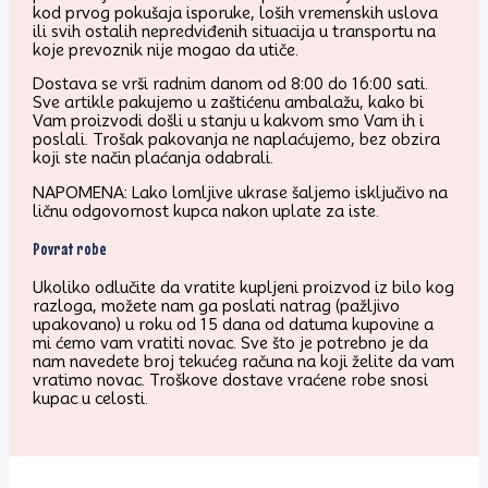
kod prvog pokušaja isporuke, loših vremenskih uslova
ili svih ostalih nepredviđenih situacija u transportu na
koje prevoznik nije mogao da utiče.
Dostava se vrši radnim danom od 8:00 do 16:00 sati.
Sve artikle pakujemo u zaštićenu ambalažu, kako bi
Vam proizvodi došli u stanju u kakvom smo Vam ih i
poslali. Trošak pakovanja ne naplaćujemo, bez obzira
koji ste način plaćanja odabrali.
NAPOMENA: Lako lomljive ukrase šaljemo isključivo na
ličnu odgovornost kupca nakon uplate za iste.
Povrat robe
Ukoliko odlučite da vratite kupljeni proizvod iz bilo kog
razloga, možete nam ga poslati natrag (pažljivo
upakovano) u roku od 15 dana od datuma kupovine a
mi ćemo vam vratiti novac. Sve što je potrebno je da
nam navedete broj tekućeg računa na koji želite da vam
vratimo novac. Troškove dostave vraćene robe snosi
kupac u celosti.