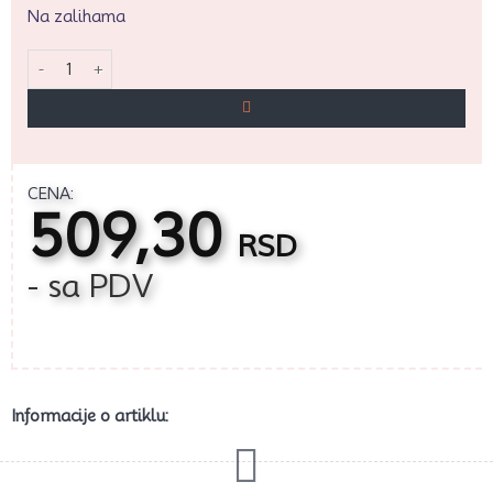
Na zalihama
Kalupi za Cakepops Set1 količina
CENA:
509,30
RSD
- sa PDV
Informacije o artiklu: