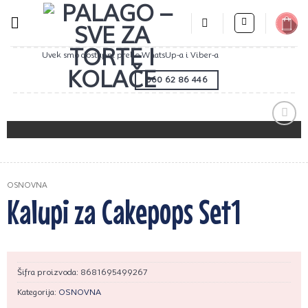
Preskoči
na
sadržaj
Uvek smo dostupni preko WhatsUp-a i Viber-a
060 62 86 446
Zaprati
ovaj
artikal
OSNOVNA
Kalupi za Cakepops Set1
Šifra proizvoda:
8681695499267
Kategorija:
OSNOVNA