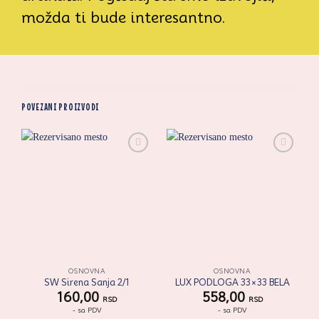
možda ti bude interesantno.
POVEZANI PROIZVODI
Zaprati
Zaprati
ovaj
ovaj
artikal
artikal
OSNOVNA
OSNOVNA
SW Sirena Sanja 2/1
LUX PODLOGA 33×33 BELA
160,00
558,00
RSD
RSD
- sa PDV
- sa PDV