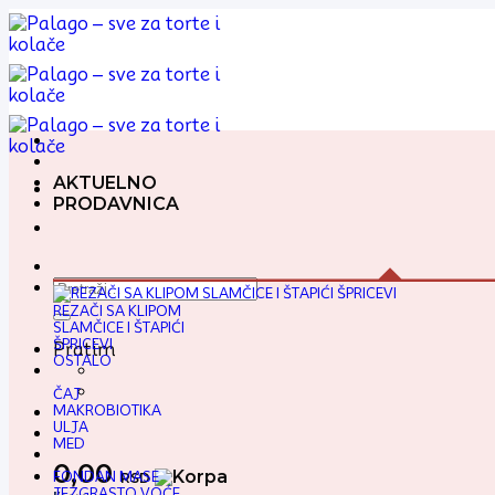
Preskoči
na
sadržaj
AKTUELNO
PRODAVNICA
Pretraga
za:
REZAČI SA KLIPOM
SLAMČICE I ŠTAPIĆI
ŠPRICEVI
Pratim
OSTALO
ČAJ
MAKROBIOTIKA
ULJA
MED
0,00
FONDAN MASE
RSD
JEZGRASTO VOĆE