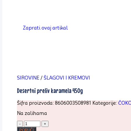
Zaprati ovaj artikal
SIROVINE
/
ŠLAGOVI I KREMOVI
Desertni preliv karamela 450g
Šifra proizvoda:
8606003508981
Kategorije:
ČOK
Na zalihama
Desertni
preliv
PORUČI