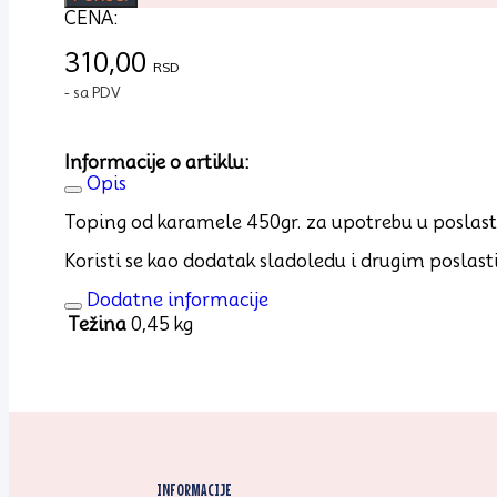
karamela
CENA:
450g
količina
310,00
RSD
- sa PDV
Informacije o artiklu:
Opis
Toping od karamele 450gr. za upotrebu u poslast
Koristi se kao dodatak sladoledu i drugim poslas
Dodatne informacije
Težina
0,45 kg
INFORMACIJE