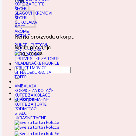
Korpa
KORE ZA TORTE
ŠEĆERI
ŠLAGOVI I KREMOVI
ŠEĆERI
ČOKOLADA
BOJE
AROME
OSTALO
Nema proizvoda u korpi.
BUKETI I CVETOVI
Način plaćanja
DEČJE FIGURICE
DEKORACIJA
JESTIVE SLIKE ZA TORTE
MLADENAČKE FIGURICE
PERLICE I MRVICE
Pretraga
SITNA DEKORACIJA
za:
TOPERI
AMBALAŽA
KORPICE ZA KOLAČE
KUTIJE ZA KOLAČE
KUTIJE ZA MAFINE
KUTIJE ZA TORTE
PODMETAČI
STALCI
UKRASNE TACNE