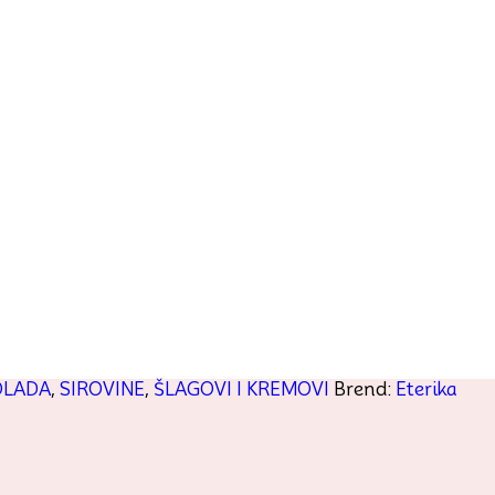
OLADA
,
SIROVINE
,
ŠLAGOVI I KREMOVI
Brend:
Eterika