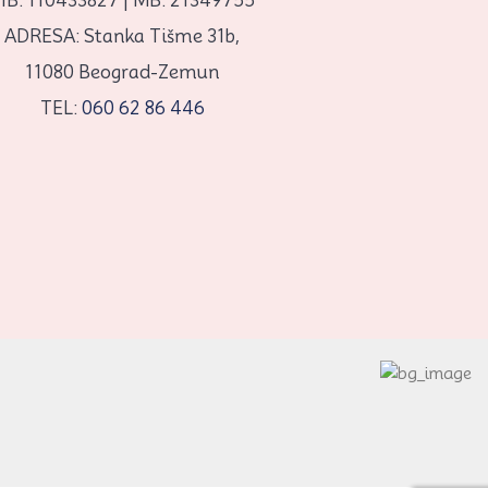
IB: 110433827 | MB: 21349755
ADRESA: Stanka Tišme 31b,
11080 Beograd-Zemun
TEL:
060 62 86 446