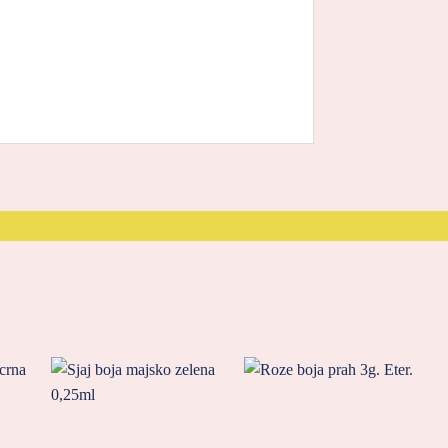
ati
Zaprati
Zaprati
aj
ovaj
ovaj
kal
artikal
artikal