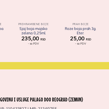
E
PREHRAMBENE BOJE
PRAH BOJE
uba
Sjaj boja majsko
Roze boja prah 3g.
zelena 0,25ml
Eter.
235,00
25,00
RSD
RSD
- sa PDV
- sa PDV
RGOVINU I USLUGE PALAGO DOO BEOGRAD (ZEMUN)