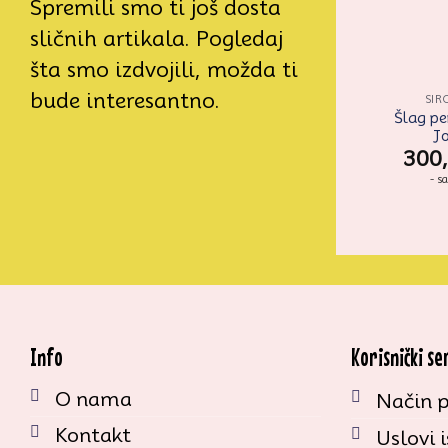
Spremili smo ti još dosta
sličnih artikala. Pogledaj
šta smo izdvojili, možda ti
bude interesantno.
SIR
Šlag pe
J
300
- s
Info
Korisnički se
O nama
Način p
Kontakt
Uslovi 