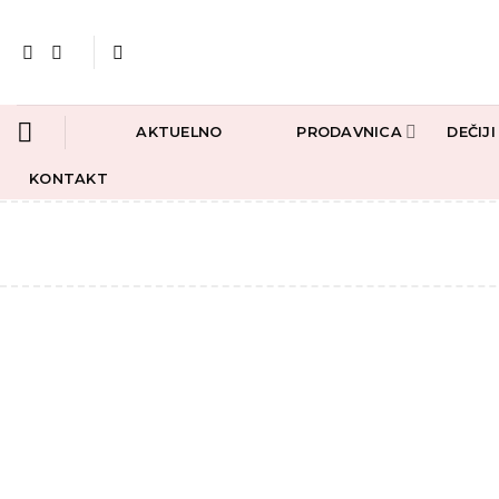
Preskoči
na
sadržaj
AKTUELNO
PRODAVNICA
DEČIJ
KONTAKT