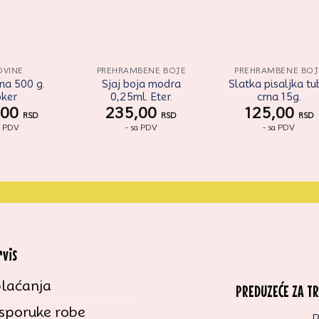
OVINE
PREHRAMBENE BOJE
PREHRAMBENE BOJ
na 500 g.
Sjaj boja modra
Slatka pisaljka t
oker
0,25ml. Eter.
crna 15g.
,00
235,00
125,00
RSD
RSD
RSD
a PDV
- sa PDV
- sa PDV
rvis
laćanja
PREDUZEĆE ZA T
isporuke robe