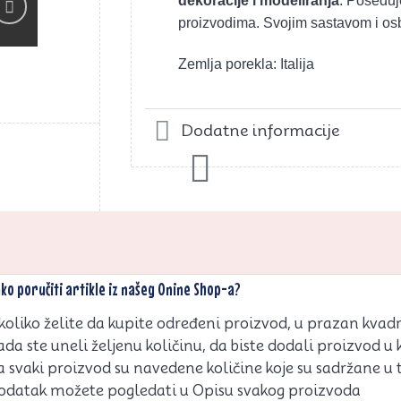
dekoracije i modeliranja
. Poseduje
proizvodima. Svojim sastavom i osb
rati
vaj
Zemlja porekla: Italija
ikal
Dodatne informacije
ko poručiti artikle iz našeg Onine Shop-a?
koliko želite da kupite određeni proizvod, u prazan kvadrat
ada ste uneli željenu količinu, da biste dodali proizvod u 
a svaki proizvod su navedene količine koje su sadržane u
odatak možete pogledati u Opisu svakog proizvoda