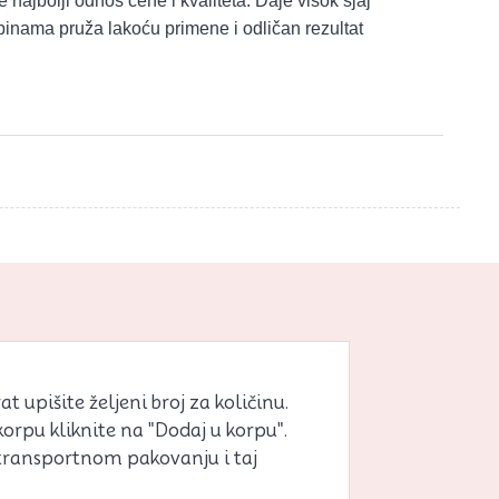
 najbolji odnos cene i kvaliteta. Daje visok sjaj
inama pruža lakoću primene i odličan rezultat
 upišite željeni broj za količinu.
korpu kliknite na "Dodaj u korpu".
 transportnom pakovanju i taj