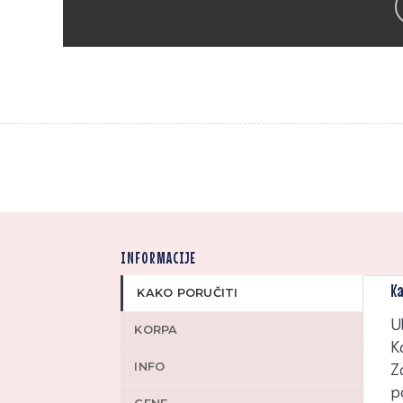
Zap
o
art
INFORMACIJE
Ka
KAKO PORUČITI
U
KORPA
K
INFO
Z
p