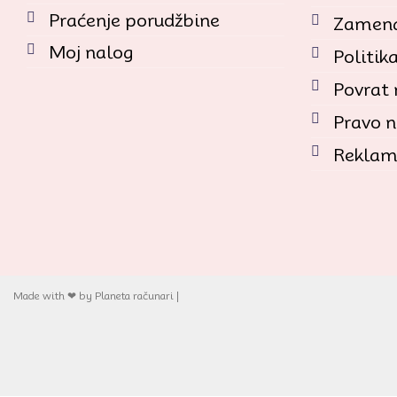
Praćenje porudžbine
Zamena
Moj nalog
Politik
Povrat
Pravo n
Reklam
Made with ❤ by Planeta računari |