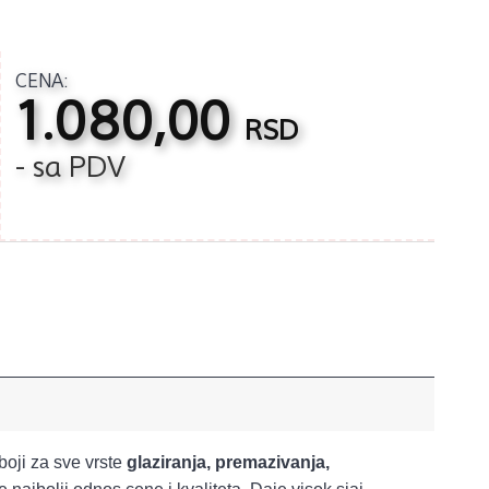
CENA:
1.080,00
RSD
- sa PDV
boji za sve vrste
glaziranja, premazivanja,