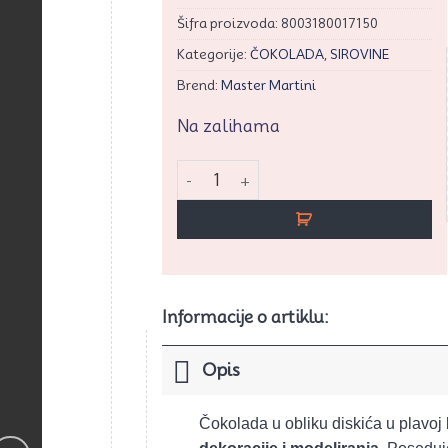
Šifra proizvoda:
8003180017150
Kategorije:
ČOKOLADA
,
SIROVINE
Brend:
Master Martini
Na zalihama
Čokoladni diskići plavi 1kg količina
Informacije o artiklu:
Opis
Čokolada u obliku diskića u plavoj 