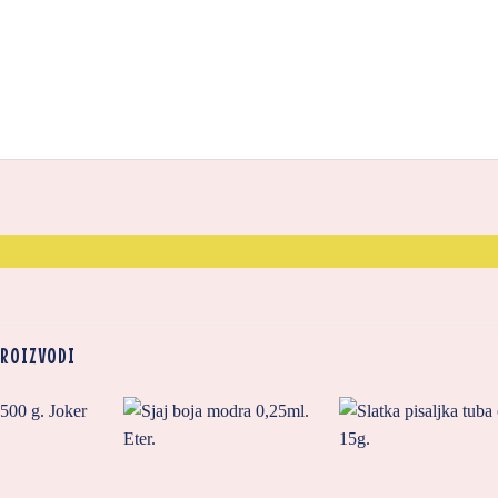
PROIZVODI
Zaprati
Zaprati
Zapr
ovaj
ovaj
ov
artikal
artikal
arti