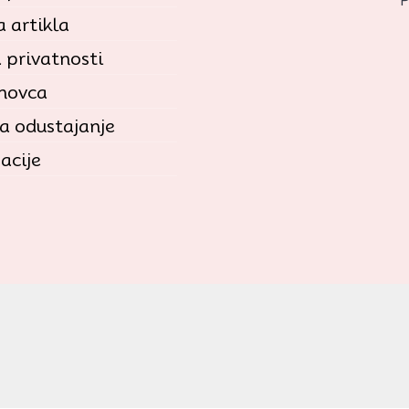
P
 artikla
a privatnosti
 novca
a odustajanje
acije