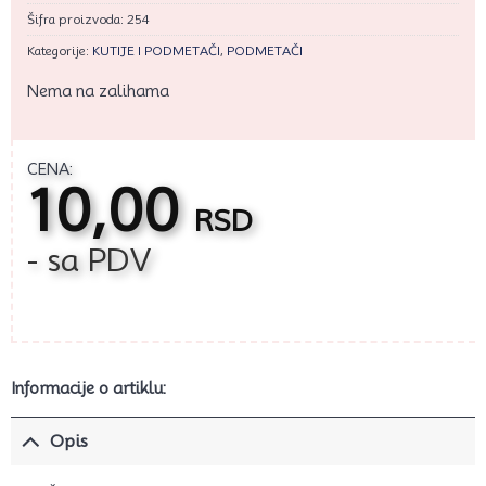
Šifra proizvoda:
254
Kategorije:
KUTIJE I PODMETAČI
,
PODMETAČI
Nema na zalihama
CENA:
10,00
RSD
- sa PDV
Informacije o artiklu:
Opis