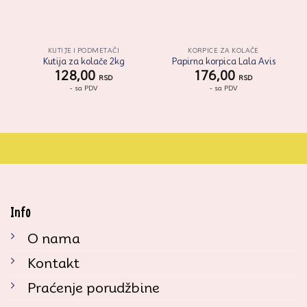
KUTIJE I PODMETAČI
KORPICE ZA KOLAČE
Kutija za kolače 2kg
Papirna korpica Lala Avis
128,00
176,00
RSD
RSD
- sa PDV
- sa PDV
Info
O nama
Kontakt
Praćenje porudžbine