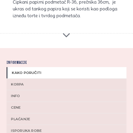
Čipkani papirni podmetač R-36, prečnika 36cm, je
ukras od tankog papira koji se koristi kao podloga
izneđu torte i tvrdog podmetača.
INFORMACIJE
KAKO PORUČITI
KORPA
INFO
CENE
PLAĆANJE
ISPORUKA ROBE