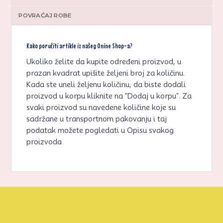
POVRAĆAJ ROBE
Kako poručiti artikle iz našeg Onine Shop-a?
Ukoliko želite da kupite određeni proizvod, u
prazan kvadrat upišite željeni broj za količinu.
Kada ste uneli željenu količinu, da biste dodali
proizvod u korpu kliknite na "Dodaj u korpu". Za
svaki proizvod su navedene količine koje su
sadržane u transportnom pakovanju i taj
podatak možete pogledati u Opisu svakog
proizvoda