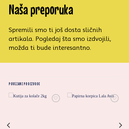
Naša preporuka
Spremili smo ti još dosta sličnih
artikala. Pogledaj šta smo izdvojili,
možda ti bude interesantno.
POVEZANI PROIZVODI
i
Zaprati
Zaprati
ovaj
ovaj
artikal
artikal