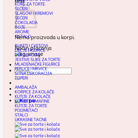
Korpa
KORE ZA TORTE
ŠEĆERI
ŠLAGOVI I KREMOVI
ŠEĆERI
ČOKOLADA
BOJE
AROME
OSTALO
Nema proizvoda u korpi.
BUKETI I CVETOVI
Način plaćanja
DEČJE FIGURICE
DEKORACIJA
JESTIVE SLIKE ZA TORTE
MLADENAČKE FIGURICE
PERLICE I MRVICE
Pretraga
SITNA DEKORACIJA
za:
TOPERI
AMBALAŽA
KORPICE ZA KOLAČE
KUTIJE ZA KOLAČE
KUTIJE ZA MAFINE
KUTIJE ZA TORTE
PODMETAČI
STALCI
UKRASNE TACNE