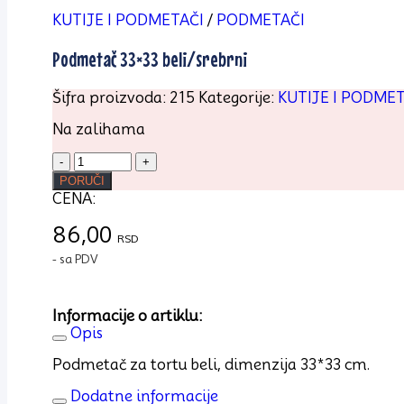
KUTIJE I PODMETAČI
/
PODMETAČI
Podmetač 33×33 beli/srebrni
Šifra proizvoda:
215
Kategorije:
KUTIJE I PODMET
Na zalihama
Podmetač
33x33
PORUČI
beli/srebrni
CENA:
količina
86,00
RSD
- sa PDV
Informacije o artiklu:
Opis
Podmetač za tortu beli, dimenzija 33*33 cm.
Dodatne informacije