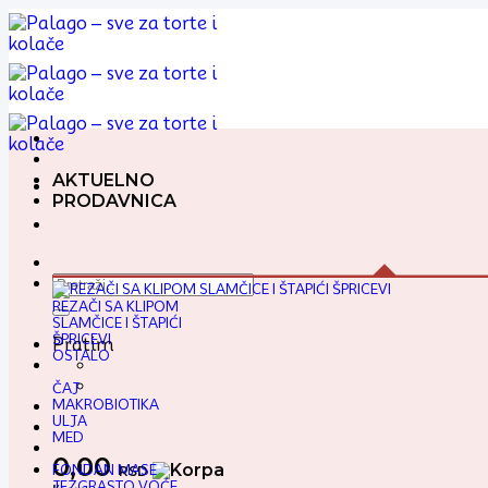
Preskoči
na
sadržaj
AKTUELNO
PRODAVNICA
Pretraga
za:
REZAČI SA KLIPOM
SLAMČICE I ŠTAPIĆI
ŠPRICEVI
Pratim
OSTALO
ČAJ
MAKROBIOTIKA
ULJA
MED
0,00
FONDAN MASE
RSD
JEZGRASTO VOĆE