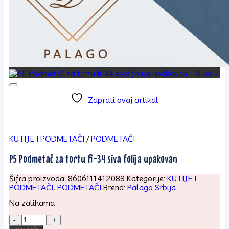
Zaprati ovaj artikal
KUTIJE I PODMETAČI
/
PODMETAČI
P5 Podmetač za tortu fi-34 siva folija upakovan
Šifra proizvoda:
8606111412088
Kategorije:
KUTIJE I
PODMETAČI
,
PODMETAČI
Brend:
Palago Srbija
Na zalihama
P5
Podmetač