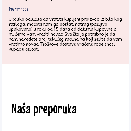
Povrat robe
Ukoliko odlučite da vratite kupljeni proizvod iz bilo kog
razloga, možete nam ga poslati natrag (pažljivo
upakovano) u roku od 15 dana od datuma kupovine a
mi ćemo vam vratiti novac. Sve što je potrebno je da
nam navedete broj tekućeg računa na koji želite da vam
vratimo novac. Troškove dostave vraćene robe snosi
kupac u celosti.
Naša preporuka