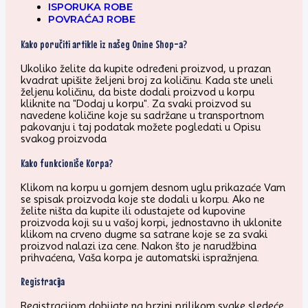
ISPORUKA ROBE
POVRAĆAJ ROBE
Kako poručiti artikle iz našeg Onine Shop-a?
Ukoliko želite da kupite određeni proizvod, u prazan
kvadrat upišite željeni broj za količinu. Kada ste uneli
željenu količinu, da biste dodali proizvod u korpu
kliknite na "Dodaj u korpu". Za svaki proizvod su
navedene količine koje su sadržane u transportnom
pakovanju i taj podatak možete pogledati u Opisu
svakog proizvoda
Kako funkcioniše Korpa?
Klikom na korpu u gornjem desnom uglu prikazaće Vam
se spisak proizvoda koje ste dodali u korpu. Ako ne
želite ništa da kupite ili odustajete od kupovine
proizvoda koji su u vašoj korpi, jednostavno ih uklonite
klikom na crveno dugme sa satrane koje se za svaki
proizvod nalazi iza cene. Nakon što je narudžbina
prihvaćena, Vaša korpa je automatski ispražnjena.
Registracija
Registracijom dobijate na brzini prilikom svake sledeće