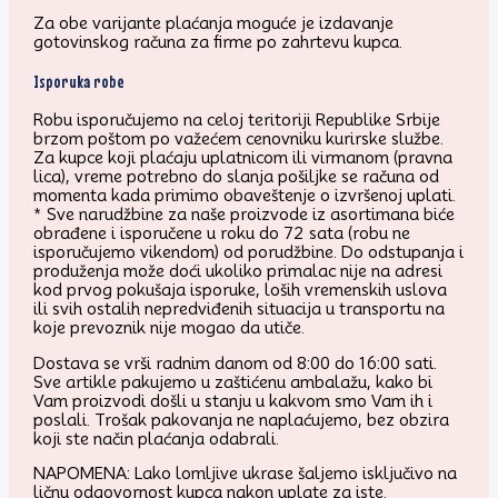
Za obe varijante plaćanja moguće je izdavanje
gotovinskog računa za firme po zahrtevu kupca.
Isporuka robe
Robu isporučujemo na celoj teritoriji Republike Srbije
brzom poštom po važećem cenovniku kurirske službe.
Za kupce koji plaćaju uplatnicom ili virmanom (pravna
lica), vreme potrebno do slanja pošiljke se računa od
momenta kada primimo obaveštenje o izvršenoj uplati.
* Sve narudžbine za naše proizvode iz asortimana biće
obrađene i isporučene u roku do 72 sata (robu ne
isporučujemo vikendom) od porudžbine. Do odstupanja i
produženja može doći ukoliko primalac nije na adresi
kod prvog pokušaja isporuke, loših vremenskih uslova
ili svih ostalih nepredviđenih situacija u transportu na
koje prevoznik nije mogao da utiče.
Dostava se vrši radnim danom od 8:00 do 16:00 sati.
Sve artikle pakujemo u zaštićenu ambalažu, kako bi
Vam proizvodi došli u stanju u kakvom smo Vam ih i
poslali. Trošak pakovanja ne naplaćujemo, bez obzira
koji ste način plaćanja odabrali.
NAPOMENA: Lako lomljive ukrase šaljemo isključivo na
ličnu odgovornost kupca nakon uplate za iste.