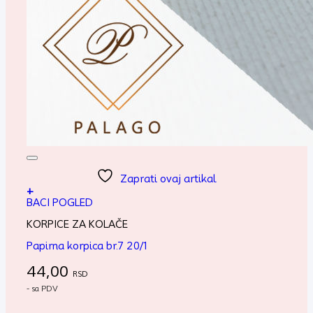
Zaprati ovaj artikal
+
BACI POGLED
KORPICE ZA KOLAČE
Papirna korpica br.7 20/1
44,00
RSD
- sa PDV