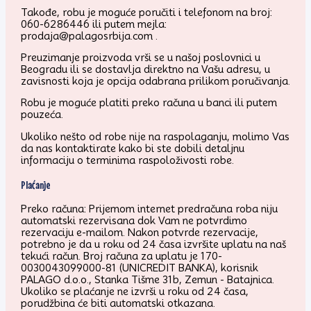
Takođe, robu je moguće poručiti i telefonom na broj:
060-6286446 ili putem mejla:
prodaja@palagosrbija.com .
Preuzimanje proizvoda vrši se u našoj poslovnici u
Beogradu ili se dostavlja direktno na Vašu adresu, u
zavisnosti koja je opcija odabrana prilikom poručivanja.
Robu je moguće platiti preko računa u banci ili putem
pouzeća.
Ukoliko nešto od robe nije na raspolaganju, molimo Vas
da nas kontaktirate kako bi ste dobili detaljnu
informaciju o terminima raspoloživosti robe.
Plaćanje
Preko računa: Prijemom internet predračuna roba niju
automatski rezervisana dok Vam ne potvrdimo
rezervaciju e-mailom. Nakon potvrde rezervacije,
potrebno je da u roku od 24 časa izvršite uplatu na naš
tekući račun. Broj računa za uplatu je 170-
0030043099000-81 (UNICREDIT BANKA), korisnik
PALAGO d.o.o., Stanka Tišme 31b, Zemun - Batajnica.
Ukoliko se plaćanje ne izvrši u roku od 24 časa,
porudžbina će biti automatski otkazana.