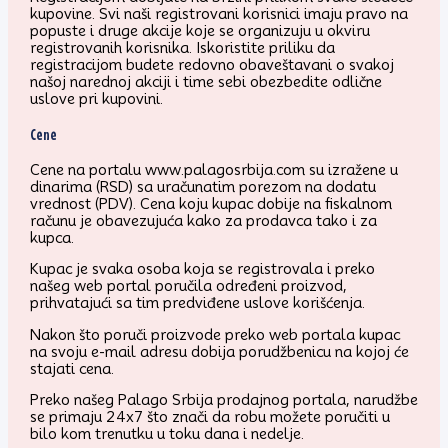
kupovine. Svi naši registrovani korisnici imaju pravo na
popuste i druge akcije koje se organizuju u okviru
registrovanih korisnika. Iskoristite priliku da
registracijom budete redovno obaveštavani o svakoj
našoj narednoj akciji i time sebi obezbedite odlične
uslove pri kupovini.
Cene
Cene na portalu www.palagosrbija.com su izražene u
dinarima (RSD) sa uračunatim porezom na dodatu
vrednost (PDV). Cena koju kupac dobije na fiskalnom
računu je obavezujuća kako za prodavca tako i za
kupca.
Kupac je svaka osoba koja se registrovala i preko
našeg web portal poručila određeni proizvod,
prihvatajući sa tim predviđene uslove korišćenja.
Nakon što poruči proizvode preko web portala kupac
na svoju e-mail adresu dobija porudžbenicu na kojoj će
stajati cena.
Preko našeg Palago Srbija prodajnog portala, narudžbe
se primaju 24x7 što znači da robu možete poručiti u
bilo kom trenutku u toku dana i nedelje.