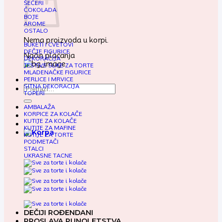
ŠEĆERI
ČOKOLADA
BOJE
AROME
OSTALO
Nema proizvoda u korpi.
BUKETI I CVETOVI
DEČJE FIGURICE
Način plaćanja
DEKORACIJA
JESTIVE SLIKE ZA TORTE
MLADENAČKE FIGURICE
PERLICE I MRVICE
SITNA DEKORACIJA
Pretraga
TOPERI
za:
AMBALAŽA
KORPICE ZA KOLAČE
KUTIJE ZA KOLAČE
KUTIJE ZA MAFINE
KUTIJE ZA TORTE
PODMETAČI
STALCI
UKRASNE TACNE
DEČIJI ROĐENDANI
PROSLAVA PUNOLETSTVA