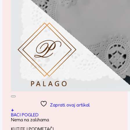
Zaprati ovaj artikal
+
BACI POGLED
Nema na zalihama
KUTIJE I PODMETAČI