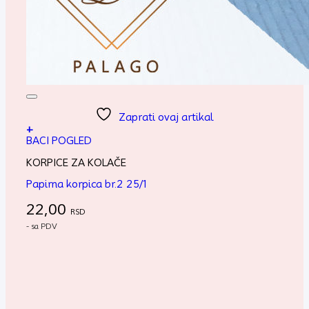
Zaprati ovaj artikal
+
BACI POGLED
KORPICE ZA KOLAČE
Papirna korpica br.2 25/1
22,00
RSD
- sa PDV