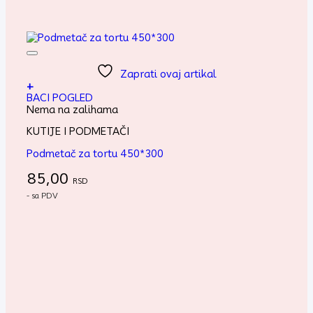
Zaprati ovaj artikal
+
BACI POGLED
Nema na zalihama
KUTIJE I PODMETAČI
Podmetač za tortu 450*300
85,00
RSD
- sa PDV