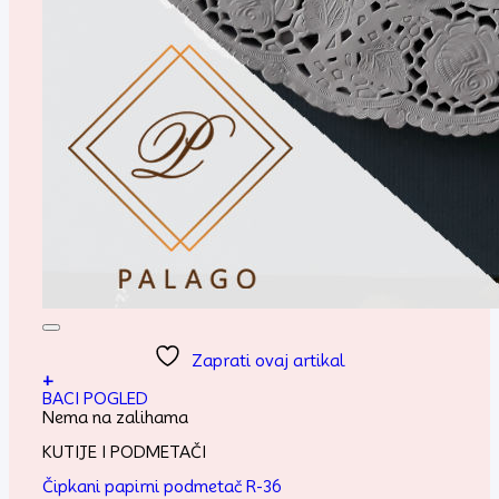
Zaprati ovaj artikal
+
BACI POGLED
Nema na zalihama
KUTIJE I PODMETAČI
Čipkani papirni podmetač R-36