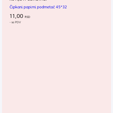
Čipkani papirni podmetač 45*32
11,00
RSD
- sa PDV