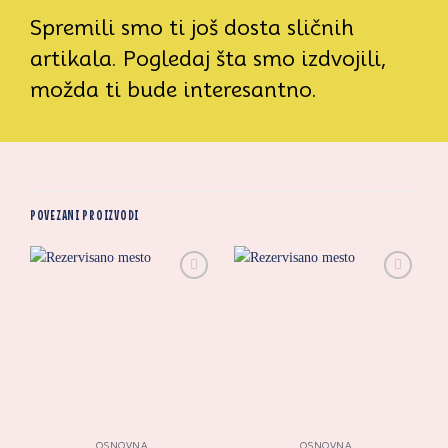
Spremili smo ti još dosta sličnih
artikala. Pogledaj šta smo izdvojili,
možda ti bude interesantno.
POVEZANI PROIZVODI
Zaprati
Zaprati
ovaj
ovaj
artikal
artikal
OSNOVNA
OSNOVNA