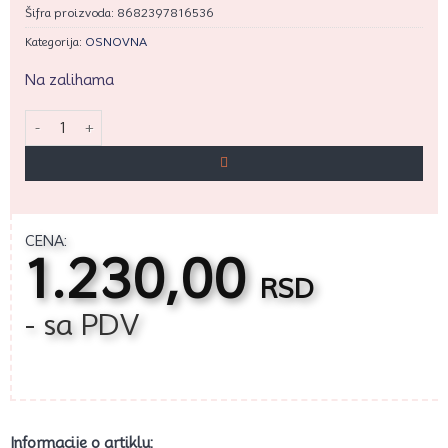
Šifra proizvoda:
8682397816536
Kategorija:
OSNOVNA
Na zalihama
Cesil silikonski kalup - Kora drveta (18*15cm) količina
CENA:
1.230,00
RSD
- sa PDV
Informacije o artiklu: