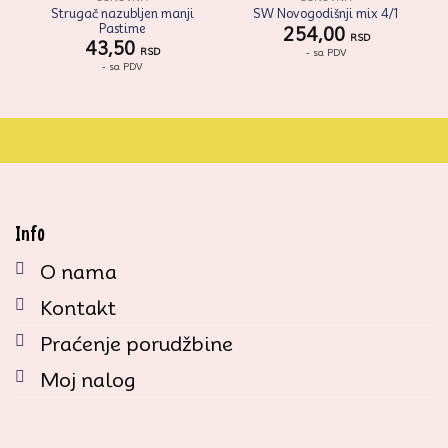
Strugač nazubljen manji
SW Novogodišnji mix 4/1
Pastime
254,00
RSD
43,50
RSD
- sa PDV
- sa PDV
Info
O nama
Kontakt
Praćenje porudžbine
Moj nalog