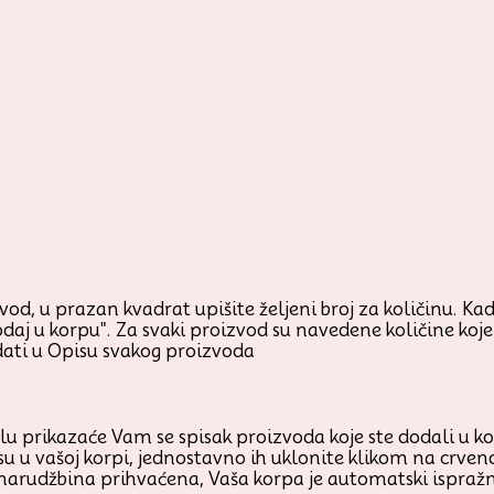
od, u prazan kvadrat upišite željeni broj za količinu. Kada
odaj u korpu". Za svaki proizvod su navedene količine ko
ati u Opisu svakog proizvoda
prikazaće Vam se spisak proizvoda koje ste dodali u korp
su u vašoj korpi, jednostavno ih uklonite klikom na crven
 narudžbina prihvaćena, Vaša korpa je automatski ispraž