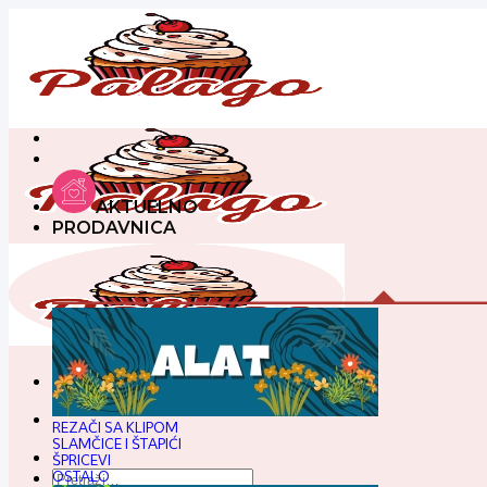
Preskoči
na
sadržaj
AKTUELNO
PRODAVNICA
REZAČI SA KLIPOM
SLAMČICE I ŠTAPIĆI
ŠPRICEVI
Pretraga
OSTALO