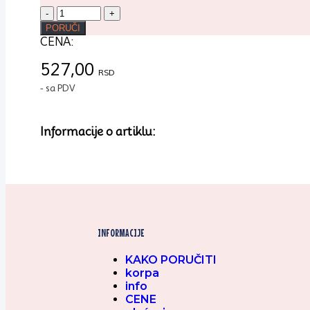
Cesil
silikonski
PORUČI
kalup
CENA:
-
Balerina
527,00
RSD
(5*8,5cm)
- sa PDV
količina
Informacije o artiklu:
INFORMACIJE
KAKO PORUČITI
korpa
info
CENE